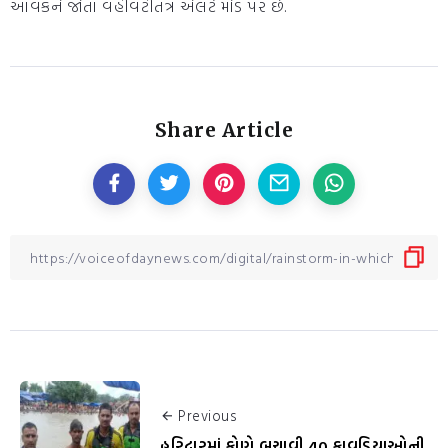
આવકને જોતા વહીવટીતંત્ર એલર્ટ મોડ પર છે.
Share Article
Previous
હરિદ્વારમાં કોણે બચાવી 40 કાવડિયાઓની