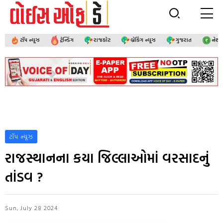
ટૉપ ન્યૂઝ
ટ્રેન્ડિંગ
રાજકોટ
બ્રેકિંગ ન્યૂઝ
ગુજરાત
નેશ
ટૉપ ન્યૂઝ
રાજસ્થાનના કયા જિલ્લાઓમાં વરસાદનું
તાંડવ ?
Sun, July 28 2024