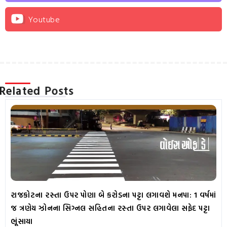
Youtube
Related Posts
રાજકોટના રસ્તા ઉપર પોણા બે કરોડના પટ્ટા લગાવશે મનપા: 1 વર્ષમાં
જ ત્રણેય ઝોનના સિગ્નલ સહિતના રસ્તા ઉપર લગાવેલા સફેદ પટ્ટા
ભૂંસાયા