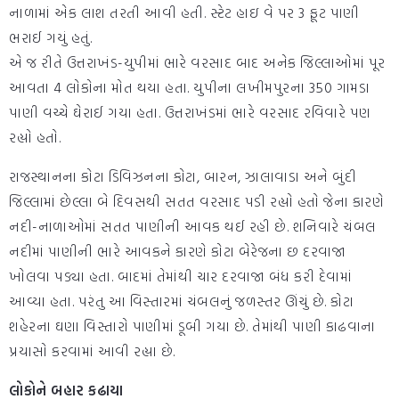
નાળામાં એક લાશ તરતી આવી હતી. સ્ટેટ હાઇ વે પર 3 ફૂટ પાણી
ભરાઈ ગયું હતું.
એ જ રીતે ઉત્તરાખંડ-યુપીમાં ભારે વરસાદ બાદ અનેક જિલ્લાઓમાં પૂર
આવતા 4 લોકોના મોત થયા હતા. યુપીના લખીમપુરના 350 ગામડા
પાણી વચ્ચે ઘેરાઈ ગયા હતા. ઉત્તરાખંડમાં ભારે વરસાદ રવિવારે પણ
રહ્યો હતો.
રાજસ્થાનના કોટા ડિવિઝનના કોટા, બારન, ઝાલાવાડા અને બુંદી
જિલ્લામાં છેલ્લા બે દિવસથી સતત વરસાદ પડી રહ્યો હતો જેના કારણે
નદી-નાળાઓમાં સતત પાણીની આવક થઈ રહી છે. શનિવારે ચંબલ
નદીમાં પાણીની ભારે આવકને કારણે કોટા બેરેજના છ દરવાજા
ખોલવા પડ્યા હતા. બાદમાં તેમાંથી ચાર દરવાજા બંધ કરી દેવામાં
આવ્યા હતા. પરંતુ આ વિસ્તારમાં ચંબલનું જળસ્તર ઊંચું છે. કોટા
શહેરના ઘણા વિસ્તારો પાણીમાં ડૂબી ગયા છે. તેમાંથી પાણી કાઢવાના
પ્રયાસો કરવામાં આવી રહ્યા છે.
લોકોને બહાર કઢાયા