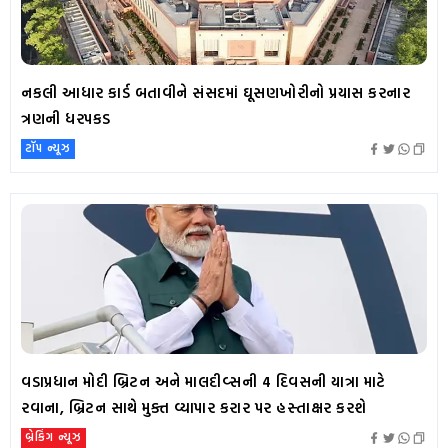
નકલી આધાર કાર્ડ બતાવીને સંસદમાં ઘૂસણખોરીનો પ્રયાસ કરનાર
ત્રણની ધરપકડ
ટૉપ ન્યૂઝ
વડાપ્રધાન મોદી બ્રિટન અને માલદીવ્સની 4 દિવસની યાત્રા માટે
રવાના, બ્રિટન સાથે મુક્ત વ્યાપાર કરાર પર હસ્તાક્ષર કરશે
બ્રેકિંગ ન્યૂઝ