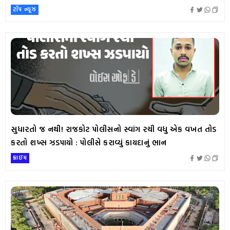
ટૉપ ન્યૂઝ
સુધારતો જ નથી! રાજકોટ પોલીસનો સ્વાંગ રચી વધુ એક વખત તોડ
કરતો શખ્સ ઝડપાયો : પોલીસે કરાવ્યું કાયદાનું ભાન
ક્રાઇમ