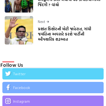
જિંદગી ? વાંચો
Next
પ્રશાંત કિશોરની મોટી જાહેરાત, ગાંધી
જયંતિના અવસરે કરશે પાર્ટીની
ઔપચારિક શરૂઆત
Follow Us
Twitter
Facebook
Instagram