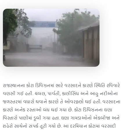
રાજસ્થાનના કોટા ડિવિઝનમાં ભારે વરસાદને કારણે સ્થિતિ રવિવારે
વણસી ગઈ હતી. ચંબલ, પાર્વતી, કાલીસિંધ અને આહુ નદીઓના
જળસ્તરમાં વધારો થવાને કારણે તે ઓવરફ્લો થઈ હતી. વરસાદના
કારણે અનેક રસ્તાઓ બંધ થઈ ગયા છે. કોટા ડિવિઝનના ઘણા
વિસ્તારો પાણીમાં ડૂબી ગયા હતા. ઘણા ગામડાઓનો એકબીજા અને
શહેરો સાથેનો સંપર્ક તૂટી ગયો છે. આ દરમિયાન કોટામાં વરસાદી