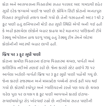
કોટા અને આસપાસના વિસ્તારોમાં સતત વરસાદ બાદ ગામડાથી શહેર
સુધી દરેક જગ્યાએ પાણી જ પાણી છે. કોચિંગ સિટી કોટાનો અનંતપુરા
વિસ્તાર સંપૂર્ણપણે તળાવ બની ગયો છે. તેની વસાહતની અંદર 1 થી 2
ફૂટ પાણી હતું. શનિવારની મોડી રાત સુધી સ્થિતિ એવી બની ગઈ હતી
કે અહીં ફસાયેલા લોકોને બહાર કાઢવા માટે મહાનગર પાલિકાની ટીમે
રેસ્ક્યુ ઓપરેશન હાથ ધરવું પડ્યું હતું. રેસ્ક્યુ ટીમ તેમને બોટમાં
કોલોનીની અંદરથી બહાર લાવી હતી.
બ્રિજ પર 3 ફૂટ સુધી પાણી
કોટાના ગ્રામીણ વિસ્તારના ઈટાવા વિસ્તારમાં ચંબલ, પાર્વતી અને
કાલિસિંધ નદીઓ તણાઈ રહી છે. જેના કારણે સ્ટેટ હાઈવે 70 પર
આવેલા ખટોલી-પાર્વતી બ્રિજ પર 3 ફૂટ સુધી પાણી પહોંચી ગયું છે.
જેના કારણે રાજસ્થાન અને મધ્યપ્રદેશ વચ્ચેનો સંપર્ક ફરી બંધ થઈ
ગયો છે. કોટાથી શ્યોપુર અને ગ્વાલિયરનો રસ્તો પણ બંધ છે. ચંબલ
ઝરેલ પુલ પર લગભગ 8 ફૂટ પાણી આવવાને કારણે ઈટાવા-
સવાઈમાધોપુર રોડ ખોરવાઈ રહ્યો છે. નદીઓમાં સતત પાણીની