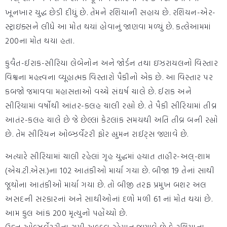
ખૂનખાર યુદ્ધ છેડી દીધું છે. તેમને રશિયાની સહાય છે. રશિયન-એર-
સ્ટ્રાઇક્સને લીધે આ મોત થયાં હોવાનું જાણવા મળ્યું છે. કત્લેઆમમાં
200ના મોત થયા હતા.
કુવૈત-ઈરાક-સીરિયા લેબેનોન અને જોર્ડન તથા ઇઝરાયલનો વિસ્તાર
વિશ્વના મહત્ત્વના વ્યૂહાત્મક વિસ્તારો પૈકીનો એક છે. આ વિસ્તાર પર
કબજો જમાવવા મહાસત્તાઓ વચ્ચે સંઘર્ષ ચાલે છે. ઈરાક અને
સીરિયામાં વર્ષોથી આંતર-કલહ ચાલી રહ્યો છે. તે પૈકી સીરિયામાં તીવ્ર
આતંર-કલહ ચાલે છે જે છેલ્લાં કેટલાંક સમયથી અતિ તીવ્ર બની રહ્યો
છે. તેમ સીરિયન ઓબ્ઝર્વેટરી ફોર હ્યુમન રાઈટ્સ જણાવે છે.
અત્યારે સીરિયામાં ચાલી રહેલાં ગૃહ યુદ્ધમાં હયાત તાહીર-અલ્-શામ
(એચ.ટી.એસ.)ના 102 આતંકીઓ માર્યા ગયા છે. બીજા 19 તેનાં સાથી
જૂથોના આતંકીઓ માર્યા ગયા છે. તો બીજી તરફ પ્રમુખ બશર અલ
અસદની સરકારનાં અને સાથીઓનાં દળો મળી 61 નાં મોત થયાં છે.
આમ કુલ આંક 200 મૃત્યુનો પહોંચ્યો છે.