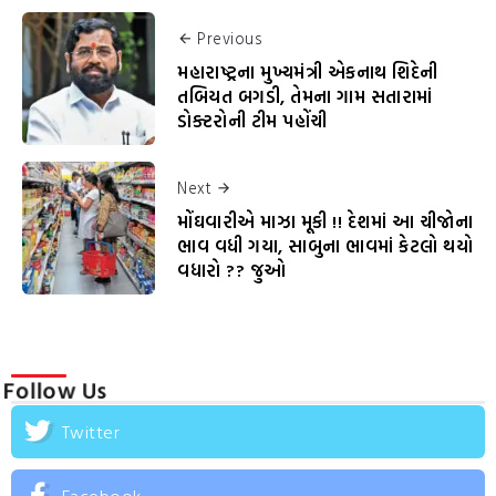
Previous
મહારાષ્ટ્રના મુખ્યમંત્રી એકનાથ શિદેની
તબિયત બગડી, તેમના ગામ સતારામાં
ડોક્ટરોની ટીમ પહોંચી
Next
મોંઘવારીએ માઝા મૂકી !! દેશમાં આ ચીજોના
ભાવ વધી ગયા, સાબુના ભાવમાં કેટલો થયો
વધારો ?? જુઓ
Follow Us
Twitter