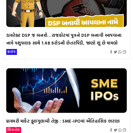
ડાયરેક્ટ DSP જ બનશે…રાજકોટમાં પુત્રને DSP બનાવી આપવાના
નામે પશુપાલક સાથે 1.48 કરોડની છેતરપિંડી, જાણો શું છે મામલો
ક્રાઇમ
પ્રાયમરી માર્કેટ ફૂલગુલાબી તેજી : SME-IPOમાં ઐતિહાસિક ભરણા
બિઝનેસ