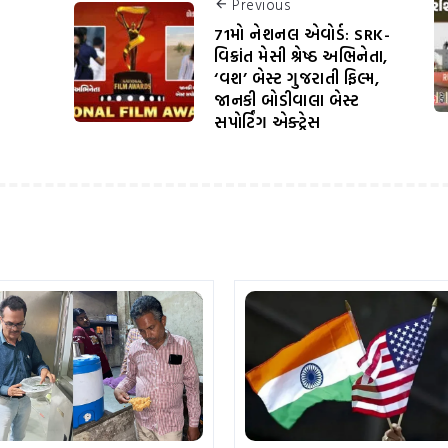
Previous
71મો નેશનલ એવોર્ડ: SRK-
વિક્રાંત મેસી શ્રેષ્ઠ અભિનેતા,
‘વશ’ બેસ્ટ ગુજરાતી ફિલ્મ,
જાનકી બોડીવાલા બેસ્ટ
સપોર્ટિંગ એક્ટ્રેસ