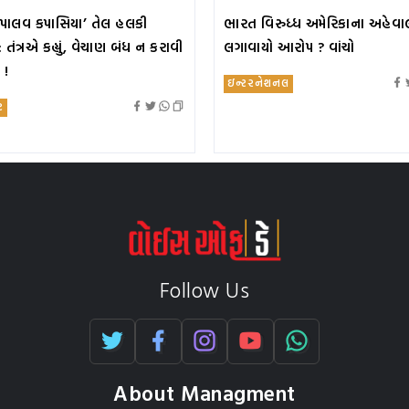
ાલવ કપાસિયા’ તેલ હલકી
ભારત વિરુધ્ધ અમેરિકાના અહેવાલમ
ું: તંત્રએ કહ્યું, વેચાણ બંધ ન કરાવી
લગાવાયો આરોપ ? વાંચો
 !
ઇન્ટરનેશનલ
ટ
Follow Us
About Managment