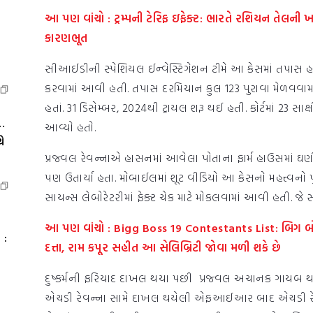
આ પણ વાંચો :
ટ્રમ્પની ટેરિફ ઇફેક્ટ: ભારતે રશિયન તેલની 
કારણભૂત
સીઆઈડીની સ્પેશિયલ ઈન્વેસ્ટિગેશન ટીમે આ કેસમાં તપાસ હા
કરવામાં આવી હતી. તપાસ દરમિયાન કુલ 123 પુરાવા મેળવવામાં 
હતાં. 31 ડિસેમ્બર, 2024થી ટ્રાયલ શરૂ થઈ હતી. કોર્ટમાં 23 
…
આવ્યો હતો.
ે
પ્રજ્વલ રેવન્નાએ હાસનમાં આવેલા પોતાના ફાર્મ હાઉસમાં ઘણી 
પણ ઉતાર્યા હતા. મોબાઈલમાં શૂટ વીડિયો આ કેસનો મહત્ત્વનો પ
સાયન્સ લેબોરેટરીમાં ફેક્ટ ચેક માટે મોકલવામાં આવી હતી. જ
આ પણ વાંચો :
Bigg Boss 19 Contestants List: બિગ બોસ 1
 :
દત્તા, રામ કપૂર સહીત આ સેલિબ્રિટી જોવા મળી શકે છે
દુષ્કર્મની ફરિયાદ દાખલ થયા પછી પ્રજ્વલ અચાનક ગાયબ થઈન
એચડી રેવન્ના સામે દાખલ થયેલી એફઆઈઆર બાદ એચડી રેવ