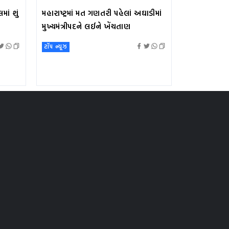
ાં શું
મહારાષ્ટ્રમાં મત ગણતરી પહેલાં અઘાડીમાં
મુખ્યમંત્રીપદને લઈને ખેંચતાણ
ટૉપ ન્યૂઝ