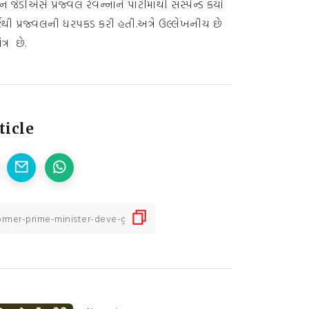
ડીએસે પ્રજ્વલ રેવન્નાને પાર્ટીમાંથી સસ્પેન્ડ કર્યો
ટથી પ્રજ્વલની ધરપકડ કરી હતી.અત્રે ઉલ્લેખનીય છે
ત્ર છે.
ticle