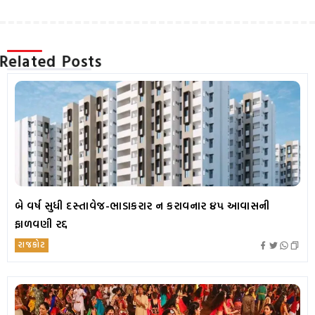
Related Posts
બે વર્ષ સુધી દસ્તાવેજ-ભાડાકરાર ન કરાવનાર ૪૫ આવાસની
ફાળવણી રદ્દ
રાજકોટ