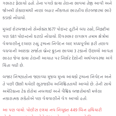
ગભરાટ ફેલાયો હતો. તેના પગલે કાચા તેલના ભાવમાં તેજી આવી અને
જોખમી રોકાણમાંથી નાણાં બહાર નીકળતાં ભારતીય શેરબજારમાં ભારે
કડાકો નોંધાયો.
મુંબઈ શેરબજારનો સેન્સેક્સ.1677 પોઇન્ટ તૂટીને બંધ રહ્યો, નિફ્ટીમાં
પણ 581 પોઇન્ટનો ઘટાડો નોંધાયો. દિવસભર લગભગ તમામ ક્ષેત્રોમાં
વેચવાલીનું દબાણ રહ્યું. ટ્રમ્પના નિવેદન બાદ મધ્યપૂર્વમાં ફરી તણાવ
વધવાની આશંકા સર્જાતા બ્રેન્ટ ક્રૂડના ભાવમાં 3 ટકાનો ઉછાળો આવતાં
ભારત જેવા કાચા તેલની આયાત પર નિર્ભર દેશોની અર્થવ્યવસ્થા અંગે
ચિંતા વધી છે.
બજાર નિષ્ણાતોના જણાવ્યા મુજબ મુખ્ય આંચકો ટ્રમ્પના નિવેદન અને
તે પછી ઊભી થયેલી ભૂરાજકીય અનિશ્ચિતતાથી આવ્યો છે. તેની સાથે
અમેરિકાના ટેક શેરોમાં નબળાઈ અને વૈશ્વિક બજારોમાંથી મળેલા
નકારાત્મક સંકેતોએ પણ વેચવાલીને વેગ આપ્યો હતો.
આ પણ વાંચો: પોલીસ દળમાં નવ નિયુક્ત 449 બિન હથિયારી