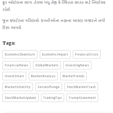
ક્રૂડ ઓઈલના ભાવ: તેલમાં વધુ તેજી કે સ્થિરતા ભારત માટે નિર્ણાયક
રહેશે.
જૂન ક્વાર્ટરના પરિણામો: કંપનીઓના નફાના આંકડા બજારને નવી
દિશા આપશે.
Tags:
EconomicDownturn
EconomicImpact
FinancialCrisis
FinancialNews
GlobalMarkets
InvestingNews
InvestSmart
MarketAnalysis
MarketTrends
MarketVolatility
SensexPlunge
StockMarketCrash
StockMarketUpdate
TradingTips
TrumpStatement