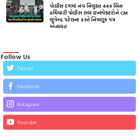
પોલીસ દળમાં નવ નિયુક્ત 449 બિન
હથિયારી પોલીસ સબ ઇન્સ્પેક્ટરોને CM
ભૂપેન્દ્ર પટેલના હસ્તે નિમણૂક પત્ર
એનાયત
Follow Us
Twitter
Facebook
Instagram
Youtube