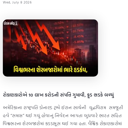
Wed, July 8 2026
રોકાણકારોએ 10 લાખ કરોડની સંપત્તિ ગુમાવી, ક્રૂડ ભડકે બળ્યું
અમેરિકાના રાષ્ટ્રપતિ ડોનાલ્ડ ટ્રમ્પે ઈરાન સાથેની યુદ્ધવિરામ સમજૂતી
હવે “સમાપ્ત” થઈ ગયું હોવાનું નિવેદન આપતા બુધવારે ભારત સહિત
વિશ્વભરના શેરબજારોમાં કડડભૂસ થઈ ગયા હતા. વૈશ્વિક રોકાણકારોમાં