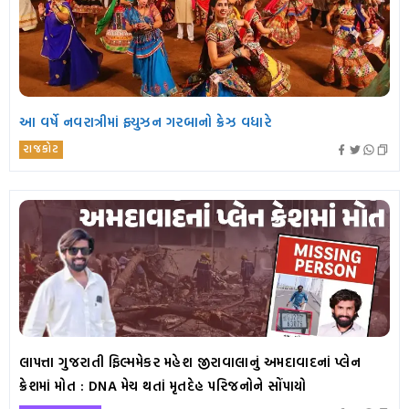
આ વર્ષે નવરાત્રીમાં ફ્યુઝન ગરબાનો ક્રેઝ વધારે
રાજકોટ
લાપત્તા ગુજરાતી ફિલ્મમેકર મહેશ જીરાવાલાનું અમદાવાદનાં પ્લેન
ક્રેશમાં મોત : DNA મેચ થતાં મૃતદેહ પરિજનોને સોંપાયો