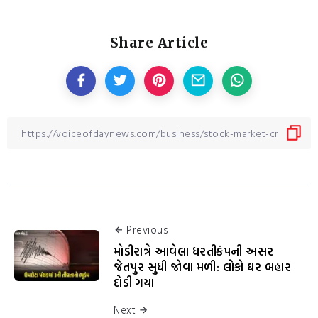
Share Article
Previous
મોડીરાત્રે આવેલા ધરતીકંપની અસર
જેતપુર સુધી જોવા મળી: લોકો ઘર બહાર
દોડી ગયા
Next