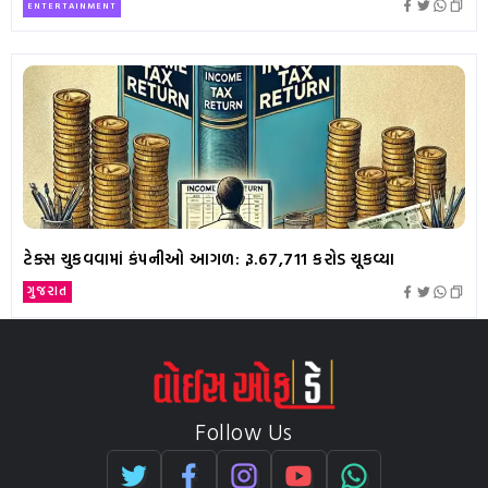
ENTERTAINMENT
ટેક્સ ચુકવવામાં કંપનીઓ આગળ: રૂ.67,711 કરોડ ચૂકવ્યા
ગુજરાત
Follow Us