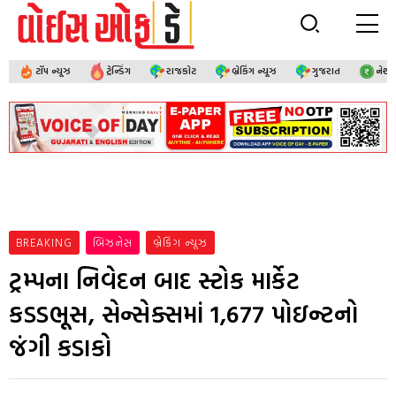
ટૉપ ન્યૂઝ
ટ્રેન્ડિંગ
રાજકોટ
બ્રેકિંગ ન્યૂઝ
ગુજરાત
નેશ
BREAKING
બિઝનેસ
બ્રેકિંગ ન્યૂઝ
ટ્રમ્પના નિવેદન બાદ સ્ટોક માર્કેટ
કડડભૂસ, સેન્સેક્સમાં 1,677 પોઇન્ટનો
જંગી કડાકો