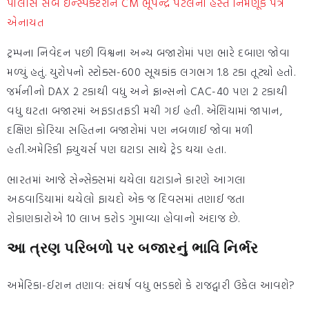
પોલીસ સબ ઇન્સ્પેક્ટરોને CM ભૂપેન્દ્ર પટેલના હસ્તે નિમણૂક પત્ર
એનાયત
ટ્રમ્પના નિવેદન પછી વિશ્વના અન્ય બજારોમાં પણ ભારે દબાણ જોવા
મળ્યું હતું. યુરોપનો સ્ટોક્સ-600 સૂચકાંક લગભગ 1.8 ટકા તૂટ્યો હતો.
જર્મનીનો DAX 2 ટકાથી વધુ અને ફ્રાન્સનો CAC-40 પણ 2 ટકાથી
વધુ ઘટતા બજારમાં અફડાતફડી મચી ગઈ હતી. એશિયામાં જાપાન,
દક્ષિણ કોરિયા સહિતના બજારોમાં પણ નબળાઈ જોવા મળી
હતી.અમેરિકી ફ્યુચર્સ પણ ઘટાડા સાથે ટ્રેડ થયા હતા.
ભારતમાં આજે સેન્સેક્સમાં થયેલા ઘટાડાને કારણે આગલા
અઠવાડિયામાં થયેલો ફાયદો એક જ દિવસમાં તણાઈ જતા
રોકાણકારોએ 10 લાખ કરોડ ગુમાવ્યા હોવાનો અંદાજ છે.
આ ત્રણ પરિબળો પર બજારનું ભાવિ નિર્ભર
અમેરિકા-ઈરાન તણાવ: સંઘર્ષ વધુ ભડકશે કે રાજદ્વારી ઉકેલ આવશે?