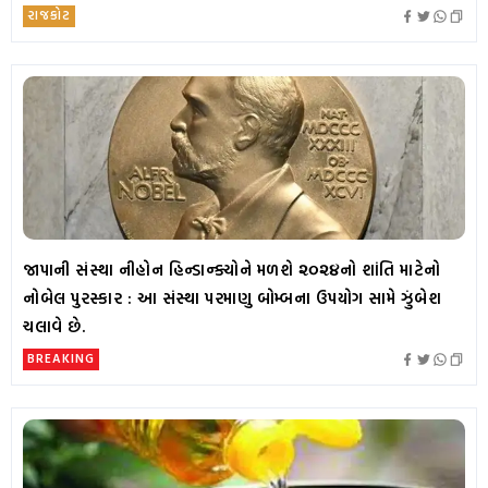
રાજકોટ
જાપાની સંસ્થા નીહોન હિન્ડાન્ક્યોને મળશે ૨૦૨૪નો શાંતિ માટેનો
નોબેલ પુરસ્કાર : આ સંસ્થા પરમાણુ બોમ્બના ઉપયોગ સામે ઝુંબેશ
ચલાવે છે.
BREAKING