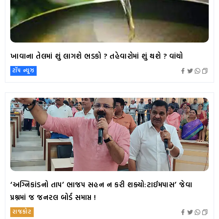
ખાવાના તેલમાં શું લાગશે ભડકો ? તહેવારોમાં શું થશે ? વાંચો
ટૉપ ન્યૂઝ
‘અગ્નિકાંડનો તાપ’ ભાજપ સહન ન કરી શક્યો:ટાઈમપાસ’ જેવા
પ્રશ્નમાં જ જનરલ બોર્ડ સમાપ્ત !
રાજકોટ