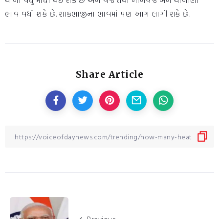
થાળી વધુ મોંઘી થઈ શકે છે અને વેજ તથા નોનવેજ બંને થાળીણા
ભાવ વધી શકે છે. શાકભાજીના ભાવમાં પણ આગ લાગી શકે છે.
Share Article