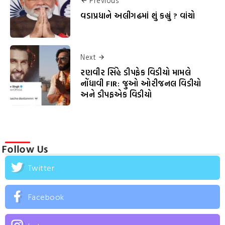
Previous
વડાપ્રધાને અલીગઢમાં શું કહ્યું ? વાંચો
Next
રણવીર સિંહે ડીપફેક વિડીયો મામલે
નોંધાવી FIR: જુઓ ઓરીજનલ વિડીયો
અને ડીપફએક વિડીયો
Follow Us
Twitter
Facebook