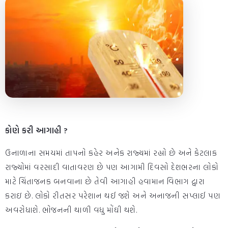
કોણે કરી આગાહી ?
ઉનાળાના સમયમાં તાપનો કહેર અનેક રાજ્યમાં રહ્યો છે અને કેટલાક
રાજ્યોમાં વરસાદી વાતાવરણ છે પણ આગામી દિવસો દેશભરના લોકો
માટે ચિંતાજનક બનવાના છે તેવી આગાહી હવામાન વિભાગ દ્વારા
કરાઇ છે. લોકો રીતસર પરેશાન થઈ જશે અને અનાજની સપ્લાઈ પણ
અવરોધાશે. ભોજનની થાળી વધુ મોંઘી થશે.