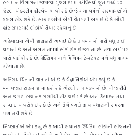
હવામાન વિભાગના જણાવ્યા મુજબ દેશમાં એપ્રિલથી જૂન વચ્ચે 20
જેટલા એક્સ્ટ્રીમ હીટવેવ આવી શકે છે જે ગયા વર્ષની સરખામણીએ
ડબલ હોઇ શકે છે. સાફ શબ્દોમાં એવી ચેતવણી અપાઈ છે કે સૌથી
હોટ સમર માટે લોકોએ તૈયાર રહેવાનું છે.
અહેવાલમાં એવી જાણકારી અપાઈ છે કે તાપમાનનો પારો વધુ હાઇ
થવાનો છે અને અસહ્ય તાપમાં લોકો શેકાઈ જવાના છે. નવા હાઈ પર
પારો પહોંચી શકે છે. મેક્સિમમ અને મિનિમમ ટેમ્પરેચર બંને વધુ માત્રામાં
રહેવાના છે.
અતિશય ચિંતાની વાત તો એ છે કે વૈજ્ઞાનિકોએ એમ કહ્યું છે કે
મનાવજાત સહન જ ના કરી શકે એટલો તાપ પડવાનો છે. એ જ રીતે
અનાજ પણ ભયાનક ગરમીથી હીટ થઈ શકે છે અને ઉત્પાદન તથા
સપ્લાઈ અવરોધાઈ શકે છે અને તેને પગલે ભાવ વધારાની સમસ્યા
પણ નડી શકે છે.
નિષ્ણાતોએ એમ કહ્યું છે કે આવી ભયાનક સ્થિતિમાં લોકોની ભોજનની