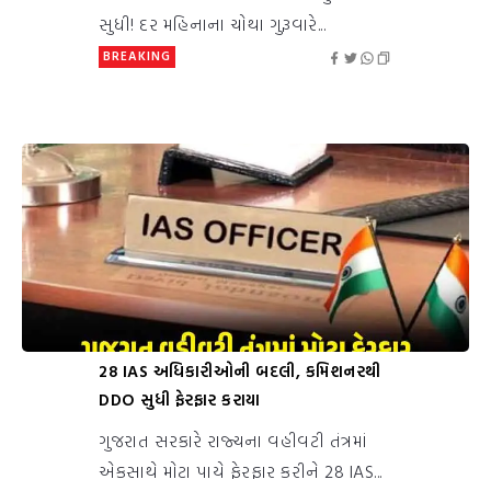
સુધી! દર મહિનાના ચોથા ગુરૂવારે...
BREAKING
28 IAS અધિકારીઓની બદલી, કમિશનરથી
DDO સુધી ફેરફાર કરાયા
ગુજરાત સરકારે રાજ્યના વહીવટી તંત્રમાં
એકસાથે મોટા પાયે ફેરફાર કરીને 28 IAS...