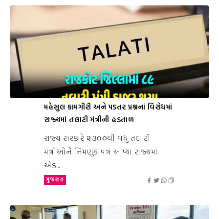
મહેસુલ કામગીરી અને પડતર પ્રશ્નનાં વિરોધમાં
રાજ્યમાં તલાટી મંત્રીની હડતાળ
રાજ્ય સરકારે ૨૩૦૦થી વધુ તલાટી
મંત્રીઓને નિમણુંક પત્ર આપ્યા રાજ્યમાં
એક...
ગુજરાત