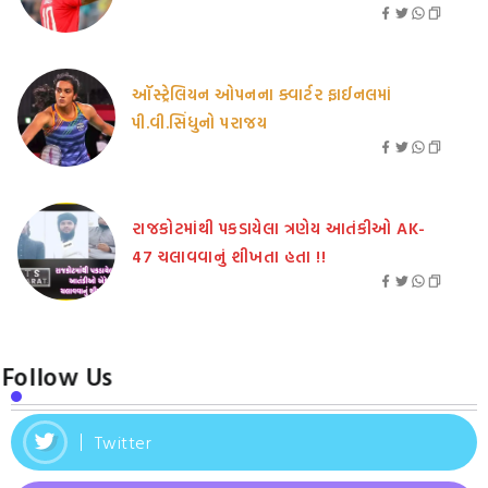
ઑસ્ટ્રેલિયન ઓપનના ક્વાર્ટર ફાઈનલમાં
પી.વી.સિંધુનો પરાજય
રાજકોટમાંથી પકડાયેલા ત્રણેય આતંકીઓ AK-
47 ચલાવવાનું શીખતા હતા !!
Follow Us
Twitter