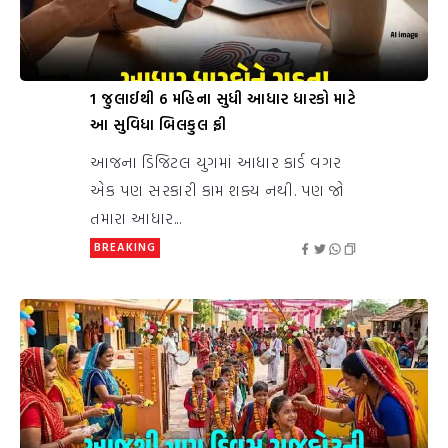
1 જુલાઈથી 6 મહિના સુધી આધાર ધારકો માટે
આ સુવિધા બિલકુલ ફ્રી
આજના ડિજિટલ યુગમાં આધાર કાર્ડ વગર
એક પણ સરકારી કામ શક્ય નથી. પણ જો
તમારા આધાર...
BREAKING