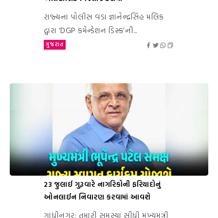
રાજ્યના પોલીસ વડા જ્ઞાનેન્દ્રસિંહ મલિક
દ્વારા ‘DGP કમેન્ડેશન ડિસ્ક’ની...
ગુજરાત
23 જુલાઈ ગુરૂવારે નાગરિકોની ફરિયાદોનું
ઓનલાઈન નિવારણ કરવામાં આવશે
ગાંધીનગર: તમારી સમસ્યા સીધી મુખ્યમંત્રી