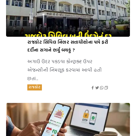
રાજકોટ સિવિલ નિંભર સત્તાધીશોના પાપે ફરી
દર્દીના સગાને ભર્યું બચકું ?
અગાઉ ઉંદર પકડવા કોન્ટ્રાક્ટ ઉપર
એજન્સીની નિમણૂક કરવામાં આવી હતી
છતાં...
રાજકોટ