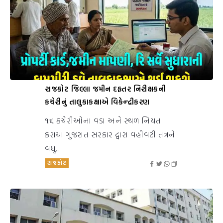
રાજકોટ જિલ્લા જમીન દફતર નિરીક્ષકની
કચેરીનું તાલુકાકક્ષાએ વિકેન્દ્રીકરણ
૧૬ કચેરીઓના વડા અને સ્થળ નિયત
કરાયા ગુજરાત સરકાર દ્વારા વહીવટી તંત્રને
વધુ...
રાજકોટ