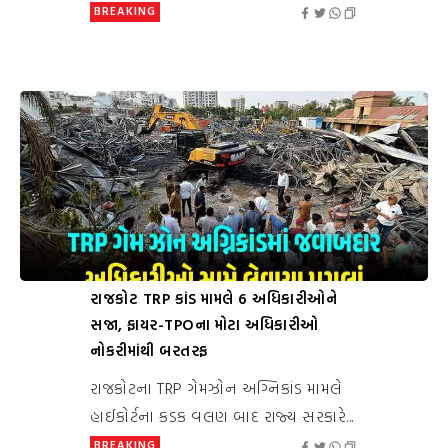
BREAKING
રાજકોટ TRP કાંડ મામલે 6 અધિકારીઓને
સજા, ફાયર-TPOના મોટા અધિકારીઓ
નોકરીમાંથી બરતરફ
રાજકોટના TRP ગેમઝોન અગ્નિકાંડ મામલે
હાઈકોર્ટના કડક વલણ બાદ રાજ્ય સરકારે...
BREAKING