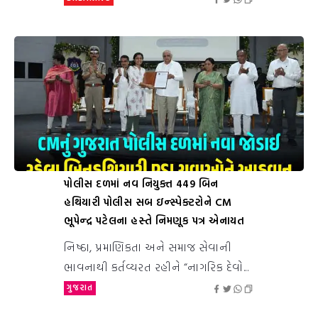
પોલીસ દળમાં નવ નિયુક્ત 449 બિન
હથિયારી પોલીસ સબ ઇન્સ્પેક્ટરોને CM
ભૂપેન્દ્ર પટેલના હસ્તે નિમણૂક પત્ર એનાયત
નિષ્ઠા, પ્રમાણિકતા અને સમાજ સેવાની
ભાવનાથી કર્તવ્યરત રહીને “નાગરિક દેવો...
ગુજરાત