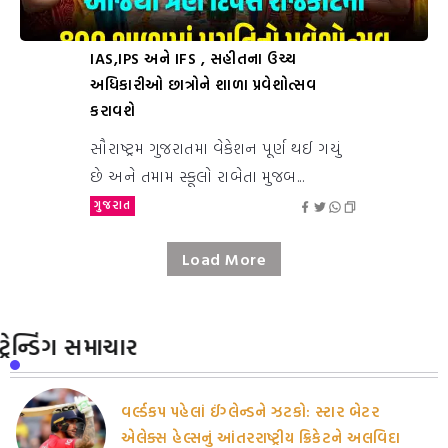
IAS,IPS અને IFS , સહીતના ઉચ્ચ
અધિકારીઓ છાત્રોને શાળા પ્રવેશોત્સવ
કરાવશે
સૌરાષ્ટ્રમ ગુજરાતમા વેકેશન પૂર્ણ થઈ ગયું
છે અને તમામ સ્કૂલો રાબેતા મુજબ...
ગુજરાત
Load More
ટ્રેન્ડિંગ સમાચાર
વર્લ્ડકપ પહેલાં ઈંગ્લેન્ડને ઝટકો: સ્ટાર બેટર
એલેક્સ હેલ્સનું આંતરરાષ્ટ્રીય ક્રિકેટને અલવિદા