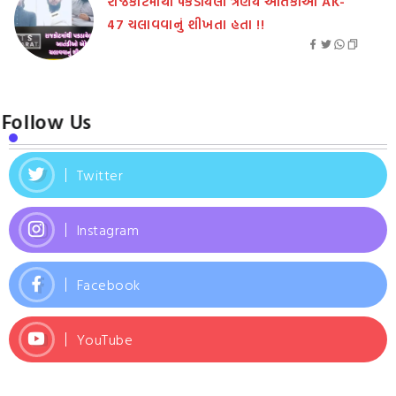
રાજકોટમાંથી પકડાયેલા ત્રણેય આતંકીઓ AK-
47 ચલાવવાનું શીખતા હતા !!
Follow Us
Twitter
Instagram
Facebook
YouTube