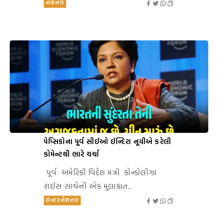
નેશનલ
પેપ્સિકોના પૂર્વ સીઈઓ ઈન્દિરા નૂયીએ કરેલી
કોમેન્ટથી ભારે ચર્ચા
પૂર્વ અમેરિકી વિદેશ મંત્રી કોન્ડોલીઝા
રાઈસ સાથેની એક મુલાકાત...
ઇન્ટરનેશનલ