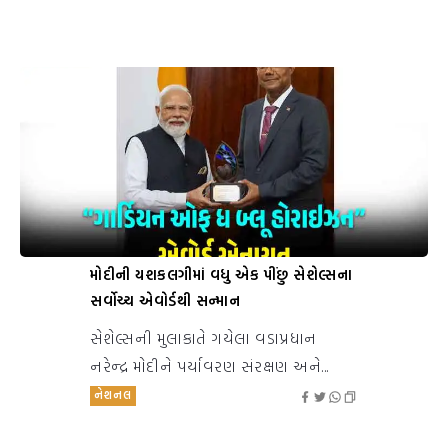
મોદીની યશકલગીમાં વધુ એક પીંછુ સેશેલ્સના
સર્વોચ્ચ એવોર્ડથી સન્માન
સેશેલ્સની મુલાકાતે ગયેલા વડાપ્રધાન
નરેન્દ્ર મોદીને પર્યાવરણ સંરક્ષણ અને...
નેશનલ