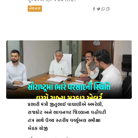
નેશનલ
પ્રભારી મંત્રી જીતુભાઈ વાઘાણીએ અમરેલી,
રાજકોટ અને ભાવનગર જિલ્લાના વહીવટી
તંત્ર સાથે ઉચ્ચ સ્તરીય વર્ચ્યુઅલ સમીક્ષા
બેઠક યોજી