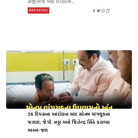
રાજીનામા બાદ દિલ્હીના...
BREAKING
26 દિવસના આંદોલન બાદ સોનમ વાંગચુકના
પારણાં; જે.પી. નડ્ડા અને જિતેન્દ્ર સિંહે કરાવ્યા
અન્ન-જળ