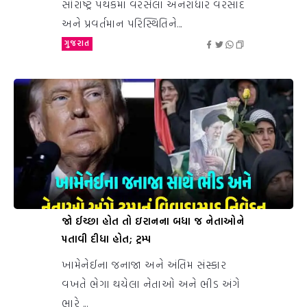
સૌરાષ્ટ્ર પંથકમાં વરસેલા અનરાધાર વરસાદ
અને પ્રવર્તમાન પરિસ્થિતિને...
ગુજરાત
જો ઈચ્છા હોત તો ઇરાનના બધા જ નેતાઓને
પતાવી દીધા હોત; ટ્રમ્પ
ખામેનેઈના જનાજા અને અંતિમ સંસ્કાર
વખતે ભેગા થયેલા નેતાઓ અને ભીડ અંગે
ભારે ...