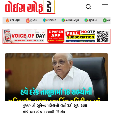
ટૉપ ન્યૂઝ
ટ્રેન્ડિંગ
રાજકોટ
બ્રેકિંગ ન્યૂઝ
ગુજરાત
નેશ
મુખ્યમંત્રી ભુપેન્દ્ર પટેલનો વહીવટી સુધારણા
ક્ષેત્રે વધુ એક દૂરગામી નિર્ણય