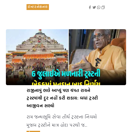
ઇન્ટરનેશનલ
રાજીનામું ભલે આપ્યું પણ ચંપત રાયને
ટ્રસ્ટમાંથી દૂર નહીં કરી શકાય: બધાં ટ્રસ્ટી
આજીવન સભ્યો
રામ જન્મભૂમિ સેવા તીર્થ ટ્રસ્ટના નિયમો
મુજબ ટ્રસ્ટીને માત્ર હોદા પરથી જ...