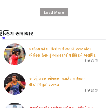
Load More
ટ્રેન્ડિંગ સમાચાર
વર્લ્ડકપ પહેલાં ઈંગ્લેન્ડને ઝટકો: સ્ટાર બેટર
એલેક્સ હેલ્સનું આંતરરાષ્ટ્રીય ક્રિકેટને અલવિદા
ઑસ્ટ્રેલિયન ઓપનના ક્વાર્ટર ફાઈનલમાં
પી.વી.સિંધુનો પરાજય