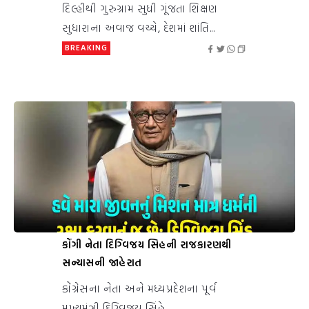
દિલ્હીથી ગુરુગ્રામ સુધી ગૂંજતા શિક્ષણ
સુધારાના અવાજ વચ્ચે, દેશમાં શાંતિ...
BREAKING
કોંગી નેતા દિગ્વિજય સિહની રાજકારણથી
સન્યાસની જાહેરાત
કોંગ્રેસના નેતા અને મધ્યપ્રદેશના પૂર્વ
મુખ્યમંત્રી દિગ્વિજય સિંહે...