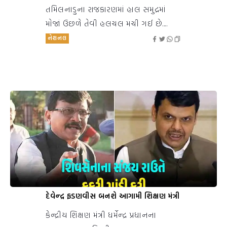
તમિલનાડુના રાજકારણમાં હાલ સમુદ્રમાં
મોજાં ઉછળે તેવી હલચલ મચી ગઈ છે....
નેશનલ
દેવેન્દ્ર ફડણવીસ બનશે આગામી શિક્ષણ મંત્રી
કેન્દ્રીય શિક્ષણ મંત્રી ધર્મેન્દ્ર પ્રધાનના