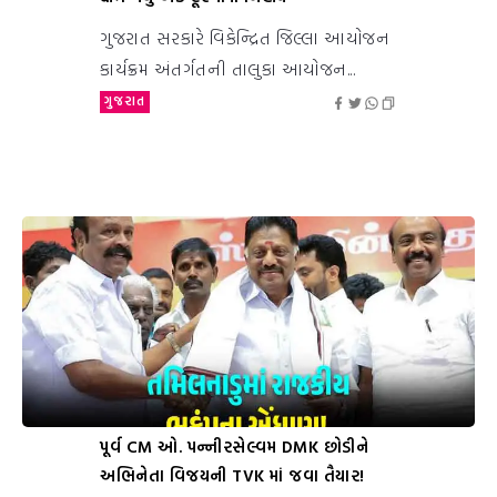
ગુજરાત સરકારે વિકેન્દ્રિત જિલ્લા આયોજન
કાર્યક્રમ અંતર્ગતની તાલુકા આયોજન...
ગુજરાત
પૂર્વ CM ઓ. પન્નીરસેલ્વમ DMK છોડીને
અભિનેતા વિજયની TVK માં જવા તૈયાર!