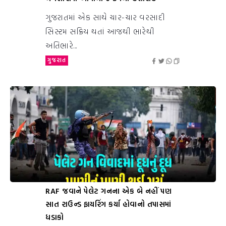
ગુજરાતમાં એક સાથે ચાર-ચાર વરસાદી
સિસ્ટમ સક્રિય થતાં આજથી ભારેથી
અતિભારે...
ગુજરાત
RAF જવાને પેલેટ ગનના એક બે નહીં પણ
સાત રાઉન્ડ ફાયરિંગ કર્યા હોવાનો તપાસમાં
ધડાકો