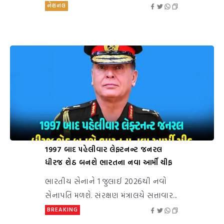
નેશનલ
1997 બાદ પહેલીવાર લેફ્ટનન્ટ જનરલ
ધીરજ શેઠ બનશે ભારતના નવા આર્મી ચીફ
ભારતીય સેનાને 1 જુલાઈ 2026થી નવો
સેનાપતિ મળશે. સંરક્ષણ મંત્રાલયે સત્તાવાર...
BREAKING