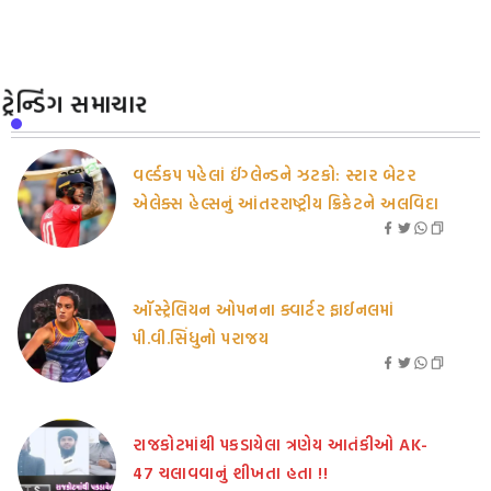
ટ્રેન્ડિંગ સમાચાર
વર્લ્ડકપ પહેલાં ઈંગ્લેન્ડને ઝટકો: સ્ટાર બેટર
એલેક્સ હેલ્સનું આંતરરાષ્ટ્રીય ક્રિકેટને અલવિદા
ઑસ્ટ્રેલિયન ઓપનના ક્વાર્ટર ફાઈનલમાં
પી.વી.સિંધુનો પરાજય
રાજકોટમાંથી પકડાયેલા ત્રણેય આતંકીઓ AK-
47 ચલાવવાનું શીખતા હતા !!