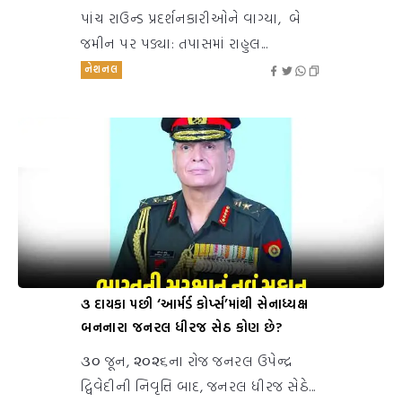
પાંચ રાઉન્ડ પ્રદર્શનકારીઓને વાગ્યા, બે
જમીન પર પડ્યા: તપાસમાં રાહુલ...
નેશનલ
૩ દાયકા પછી ‘આર્મર્ડ કોર્પ્સ’માંથી સેનાધ્યક્ષ
બનનારા જનરલ ધીરજ સેઠ કોણ છે?
૩૦ જૂન, ૨૦૨૬ના રોજ જનરલ ઉપેન્દ્ર
દ્વિવેદીની નિવૃત્તિ બાદ, જનરલ ધીરજ સેઠે...