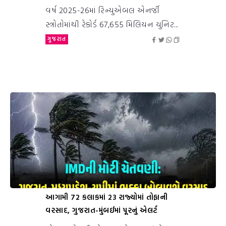
વર્ષ 2025-26માં રિન્યુએબલ એનર્જી
સ્ત્રોતોમાંથી રેકોર્ડ 67,655 મિલિયન યુનિટ...
ગુજરાત
આગામી 72 કલાકમાં 23 રાજ્યોમાં તોફાની
વરસાદ, ગુજરાત-મુંબઈમાં પૂરનું એલર્ટ