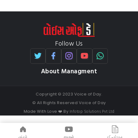
Follow Us
About Managment
Copyright © 2023 Voice of Day.
© All Rights Reserved Voice of Day
Infotop Solutions Pvt Ltd
Made With Love ❤️ By
વાંચો
જુઓ
ઈ-પેપર