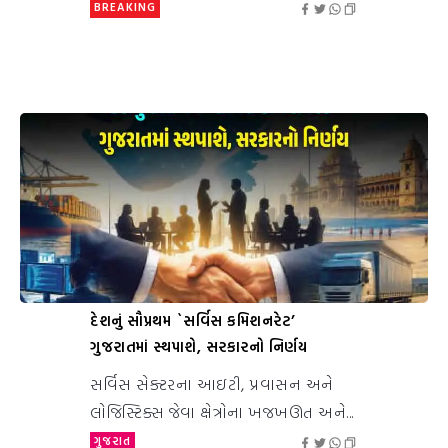
BREAKING
દેશનું સૌપ્રથમ `સર્વિસ કમિશનરેટ’
ગુજરાતમાં સ્થપાશે, સરકારનો નિર્ણય
સર્વિસ સેક્ટરના આઇટી, પ્રવાસન અને
લોજિસ્ટિક્સ જેવા ક્ષેત્રોના ખજખઊત અને...
ગુજરાત