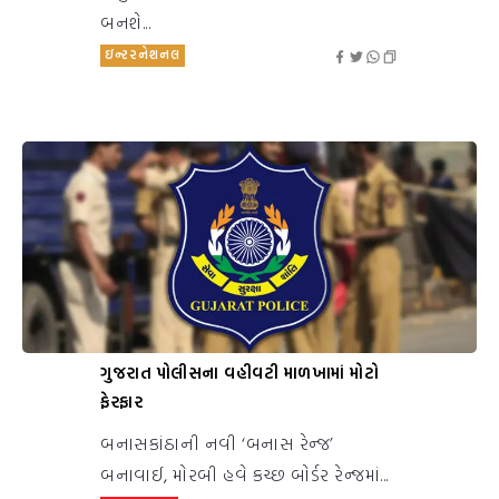
બનશે...
ઇન્ટરનેશનલ
ગુજરાત પોલીસના વહીવટી માળખામાં મોટો
ફેરફાર
બનાસકાંઠાની નવી ‘બનાસ રેન્જ’
બનાવાઈ, મોરબી હવે કચ્છ બોર્ડર રેન્જમાં...