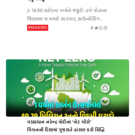
રૂ. 14.90 કરોડના ખર્ચને મંજૂરી; હવે પોતાના
જિલ્લામાં જ મળશે સારવાર, કાઉન્સેલિંગ...
BREAKING
વડાપ્રધાન નરેન્દ્ર મોદીના ‘નેટ ઝીરો’
વિઝનની દિશામાં ગુજરાતે હાંસલ કરી સિદ્ધિ