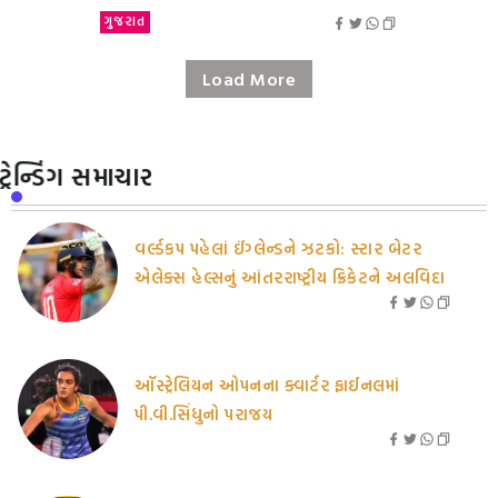
ગુજરાત
Load More
ટ્રેન્ડિંગ સમાચાર
વર્લ્ડકપ પહેલાં ઈંગ્લેન્ડને ઝટકો: સ્ટાર બેટર
એલેક્સ હેલ્સનું આંતરરાષ્ટ્રીય ક્રિકેટને અલવિદા
ઑસ્ટ્રેલિયન ઓપનના ક્વાર્ટર ફાઈનલમાં
પી.વી.સિંધુનો પરાજય