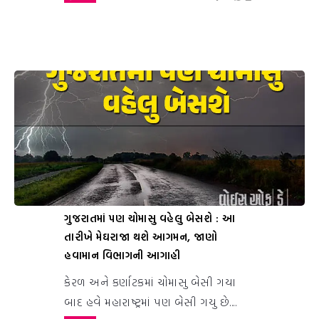
ગુજરાતમાં પણ ચોમાસુ વહેલુ બેસશે : આ
તારીખે મેઘરાજા થશે આગમન, જાણો
હવામાન વિભાગની આગાહી
કેરળ અને કર્ણાટકમાં ચોમાસુ બેસી ગયા
બાદ હવે મહારાષ્ટ્રમાં પણ બેસી ગયુ છે....