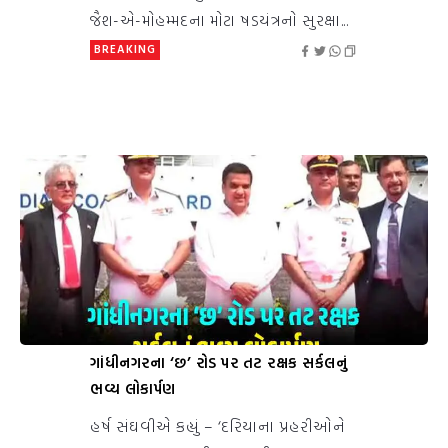
જૈશ-એ-મોહમ્મદના મોટા ષડયંત્રનો સુરક્ષા...
BREAKING
ગાંધીનગરના ‘છ’ રોડ પર તટ રક્ષક સર્કલનું
ભવ્ય લોકાર્પણ
હર્ષ સંઘવીએ કહ્યું – ‘દરિયાના પ્રહરીઓને