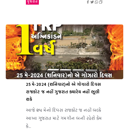
ગુજરાત
25 મે-2024 (શનિવાર)નો એ ગોઝારો દિવસ
રાજકોટ જ નહીં ગુજરાત ક્યારેય નહીં ભૂલી
શકે
આજે ૨૫ મેનો દિવસ રાજકોટ જ નહીં બલ્કે
આખા ગુજરાત માટે ગમગીન બની રહેશે કેમ
કે...