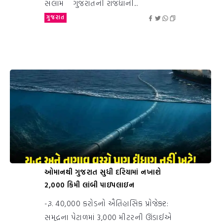
સલામ ગુજરાતની રાજધાની...
ગુજરાત
ઓમાનથી ગુજરાત સુધી દરિયામાં નખાશે
2,000 કિમી લાંબી પાઇપલાઇન
-રૂ. 40,000 કરોડનો ઐતિહાસિક પ્રોજેક્ટ:
સમુદ્રના પેટાળમાં 3,000 મીટરની ઊંડાઈએ