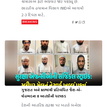
ચોમાસાએ ફરી એકવાર જોર પકડ્યું છે.
ભારતીય હવામાન વિભાગ IMDએ આગામી
2-3 દિવસ માટે...
BREAKING
ગુજરાત અને MPમાંથી પ્રતિબંધિત જૈશ-એ-
મોહમ્મદના 8 આતંકીની ધરપકડ
દેશની આંતરિક સુરક્ષા પર ખતરો બનેલા