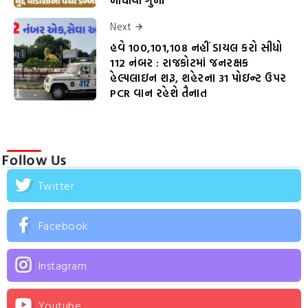
નોંધાયો ગુનો
Next
હવે 100,101,108 નહીં ડાયલ કરો સીધો
112 નંબર : રાજકોટમાં જનરક્ષક
હેલ્પલાઇન શરૂ, શહેરના 31 પોઇન્ટ ઉપર
PCR વાન રહેશે તૈનાત
Follow Us
Twitter
Facebook
Instagram
Youtube