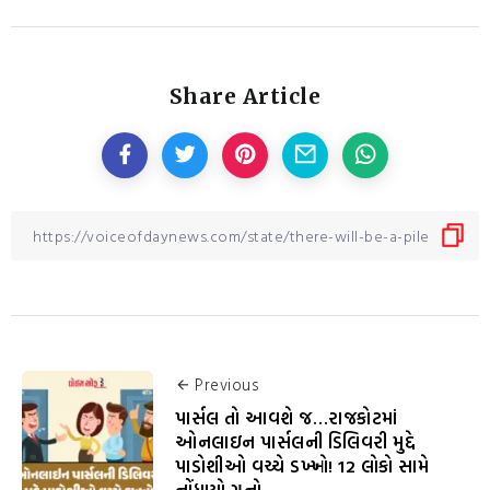
Share Article
Previous
પાર્સલ તો આવશે જ…રાજકોટમાં
ઓનલાઇન પાર્સલની ડિલિવરી મુદ્દે
પાડોશીઓ વચ્ચે ડખ્ખો! 12 લોકો સામે