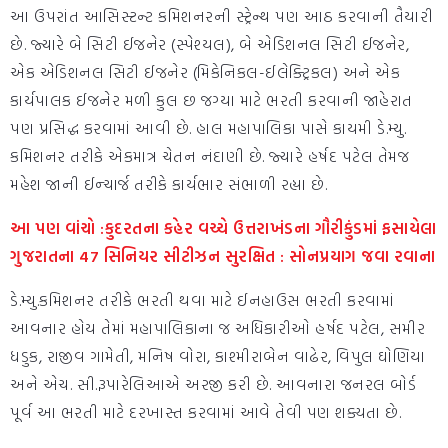
આ ઉપરાંત આસિસ્ટન્ટ કમિશનરની સ્ટ્રેન્થ પણ આઠ કરવાની તૈયારી
છે. જ્યારે બે સિટી ઈજનેર (સ્પેશ્યલ), બે એડિશનલ સિટી ઈજનેર,
એક એડિશનલ સિટી ઈજનેર (મિકેનિકલ-ઈલેક્ટ્રિકલ) અને એક
કાર્યપાલક ઈજનેર મળી કુલ છ જગ્યા માટે ભરતી કરવાની જાહેરાત
પણ પ્રસિદ્ધ કરવામાં આવી છે. હાલ મહાપાલિકા પાસે કાયમી ડે.મ્યુ.
કમિશનર તરીકે એકમાત્ર ચેતન નંદાણી છે. જ્યારે હર્ષદ પટેલ તેમજ
મહેશ જાની ઈન્ચાર્જ તરીકે કાર્યભાર સંભાળી રહ્યા છે.
આ પણ વાંચો :કુદરતના કહેર વચ્ચે ઉત્તરાખંડના ગૌરીકુંડમાં ફસાયેલા
ગુજરાતના 47 સિનિયર સીટીઝન સુરક્ષિત : સોનપ્રયાગ જવા રવાના
ડે.મ્યુ.કમિશનર તરીકે ભરતી થવા માટે ઈનહાઉસ ભરતી કરવામાં
આવનાર હોય તેમાં મહાપાલિકાના જ અધિકારીઓ હર્ષદ પટેલ, સમીર
ધડુક, રાજીવ ગામેતી, મનિષ વોરા, કાશ્મીરાબેન વાઢેર, વિપુલ ઘોણિયા
અને એચ. સી.રૂપારેલિઆએ અરજી કરી છે. આવનારા જનરલ બોર્ડ
પૂર્વ આ ભરતી માટે દરખાસ્ત કરવામાં આવે તેવી પણ શક્યતા છે.