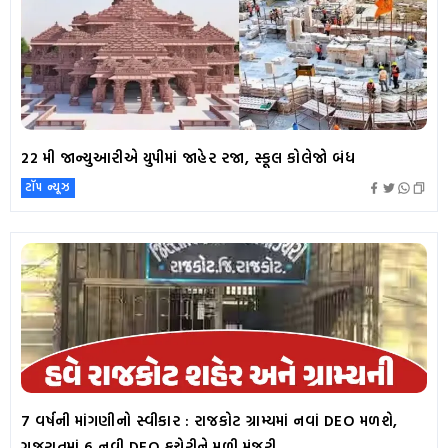
22 મી જાન્યુઆરીએ યુપીમાં જાહેર રજા, સ્કૂલ કોલેજો બંધ
ટૉપ ન્યૂઝ
7 વર્ષની માંગણીનો સ્વીકાર : રાજકોટ ગ્રામ્યમાં નવાં DEO મળશે,
ગુજરાતમાં 6 નવી DEO કચેરીને મળી મંજુરી