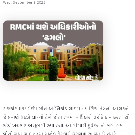
Wed, September 3 2025
રાજકોટ TRP ગેઈમ ઝોન અગ્નિકાંડ બાદ મહાપાલિકા તંત્રની આબરૂને
જે પ્રમાણે ધક્કો લાગ્યો તેને જોતા તંત્રમાં અધિકારી તરીકે કામ કરતા સૌ
કોઈ ખચકાટ અનુભવી રહ્યા હતા. આ ગોઝારી દૂર્ઘટનાને સવા વર્ષ
વીતી ગયા બાદ તંત્રમાં અનેક ફેરફારો કરવામાં આવ્યા છે ત્યારે