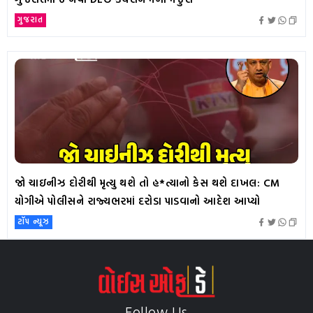
ગુજરાત
જો ચાઇનીઝ દોરીથી મૃત્યુ થશે તો હ*ત્યાનો કેસ થશે દાખલ: CM
યોગીએ પોલીસને રાજ્યભરમાં દરોડા પાડવાનો આદેશ આપ્યો
ટૉપ ન્યૂઝ
Follow Us