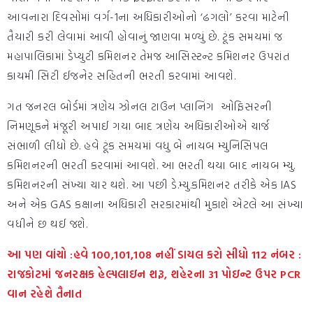
આવનારા દિવસોમાં વર્ગ-1ના અધિકારીઓનો ‘ઢગલો’ કરવા માટેની
તૈયારી કરી લેવામાં આવી હોવાનું જાણવા મળ્યું છે. ટૂંક સમયમાં જ
મહાપાલિકામાં ડેપ્યુટી કમિશનર તેમજ આસિસ્ટન્ટ કમિશનર ઉપરાંત
કાયમી સિટી ઈજનેર સહિતની ભરતી કરવામાં આવશે.
ગત જનરલ બોર્ડમાં ત્રણેય ઝોનલ ટાઉન પ્લાનિંગ ઓફિસરની
નિમણૂકને મંજૂરી અપાઈ ગયા બાદ ત્રણેય અધિકારીઓએ ચાર્જ
સંભાળી લીધો છે. હવે ટૂંક સમયમાં વધુ બે નાયબ મ્યુનિસિપલ
કમિશનરની ભરતી કરવામાં આવશે. આ ભરતી થયા બાદ નાયબ મ્યુ.
કમિશનરની સંખ્યા ચાર થશે. આ પછી ડે.મ્યુ.કમિશનર તરીકે એક IAS
અને એક GAS કક્ષાના અધિકારી સરકારમાંથી મુકાશે એટલે આ સંખ્યા
વધીને છ થઈ જશે.
આ પણ વાંચો :હવે 100,101,108 નહીં ડાયલ કરો સીધો 112 નંબર :
રાજકોટમાં જનરક્ષક હેલ્પલાઇન શરૂ, શહેરના 31 પોઇન્ટ ઉપર PCR
વાન રહેશે તૈનાત