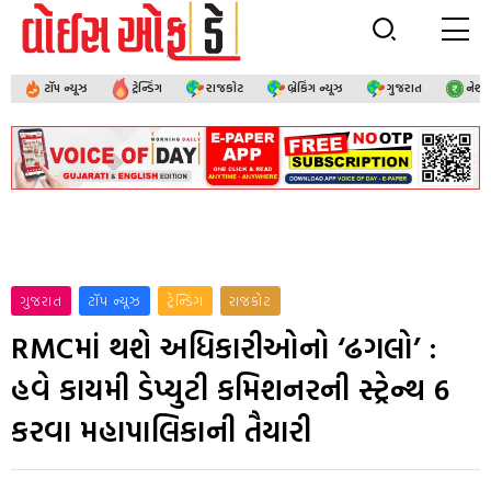
ટૉપ ન્યૂઝ
ટ્રેન્ડિંગ
રાજકોટ
બ્રેકિંગ ન્યૂઝ
ગુજરાત
નેશ
ગુજરાત
ટૉપ ન્યૂઝ
ટ્રેન્ડિંગ
રાજકોટ
RMCમાં થશે અધિકારીઓનો ‘ઢગલો’ :
હવે કાયમી ડેપ્યુટી કમિશનરની સ્ટ્રેન્થ 6
કરવા મહાપાલિકાની તૈયારી