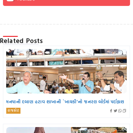
Related Posts
મનપાની દબાણ હટાવ શાખાની `ખાયકી’નો જનરલ બોર્ડમાં પર્દાફાશ
રાજકોટ