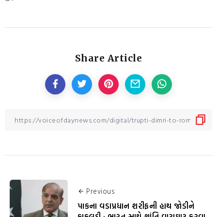
Share Article
Previous
પાકના વડાપ્રધાન શરીફની હાથ જોડીને
કાકલુદી : ભારત સાથે શાંતિ વાટાઘાટ કરવા