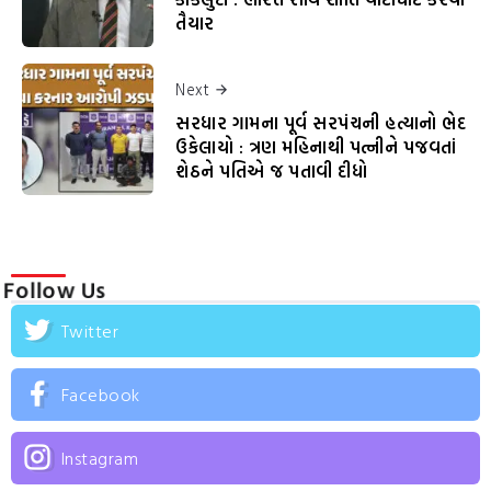
તૈયાર
Next
સરધાર ગામના પૂર્વ સરપંચની હત્યાનો ભેદ
ઉકેલાયો : ત્રણ મહિનાથી પત્નીને પજવતાં
શેઠને પતિએ જ પતાવી દીધો
Follow Us
Twitter
Facebook
Instagram