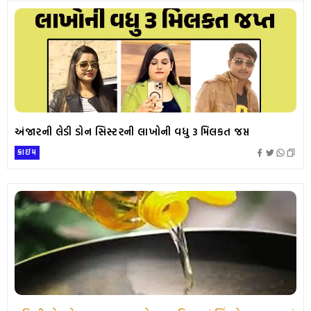
અંજારની લેડી ડોન સિસ્ટરની લાખોની વધુ 3 મિલકત જપ્ત
ક્રાઇમ