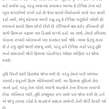
માટે ચર્ચામાં હતું, પરંતુ અચાનક સમાચાર આવ્યા કે દીપિકા તેના માટે
ખૂબ માંગણીઓ રાખી રહી છે જેના કારણે નિર્માતાઓ સાથે વાત ચાલી
રહી નથી, એવું કહેવામાં આવી રહ્યું હતું કે દીપિકા પાદુકોણે ઓછી ફી
મળવાને કારણે ફિલ્મ છોડી દીધી છે. દીપિકાએ ૨૦ કરોડ રૂપિયાની ફી
સાથે ફિલ્મના નફામાં પણ હિસ્સો માંગ્યો હતો. આ સાથે, તેમણે તમિલમાં
પોતાના સંવાદો બોલવાનો પણ ઇનકાર કર્યો. જોકે -આમાં કેટલું સત્ય
છે તે હજુ સુધી જાણી શકાયું નથી, પરંતુ હવે દીપિકા નહીં પરંતુ તૃપ્તિ
અને પ્રભાસની જોડી ફિલ્મમાં પહેલીવાર બોક્સ ઓફિસ પર જોવા
મળશે.
તૃપ્તિ ડિમરી ઘણી ફિલ્મોમાં જોવા મળી છે. પરંતુ તેમને ખરી ઓળખ
રણબીર કપૂરની ફિલ્મ એનિમલથી મળી. આ ફિલ્મમાં તૃપ્તિનો રોલ
નાનો હતો, પરંતુ તેના બોલ્ડ અંદાજે ચાહકોને તેના દિવાના બનાવી
દીધા. એનિમલ પછી, તૃપ્તિ રાજકુમાર રાવ સાથે પણ જોવા મળી છે, હવે
એ જોવું રસપ્રદ રહેશે કે ચાહકોને પ્રભાસ સાથેની તેની જોર્ડી કેટલી ગમે
છે.