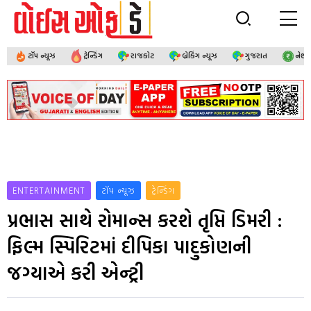
ટૉપ ન્યૂઝ
ટ્રેન્ડિંગ
રાજકોટ
બ્રેકિંગ ન્યૂઝ
ગુજરાત
નેશ
ENTERTAINMENT
ટૉપ ન્યૂઝ
ટ્રેન્ડિંગ
પ્રભાસ સાથે રોમાન્સ કરશે તૃપ્તિ ડિમરી :
ફિલ્મ સ્પિરિટમાં દીપિકા પાદુકોણની
જગ્યાએ કરી એન્ટ્રી