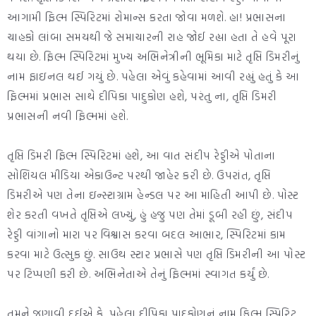
આગામી ફિલ્મ સ્પિરિટમાં રોમાન્સ કરતા જોવા મળશે. હા! પ્રભાસના
ચાહકો લાંબા સમયથી જે સમાચારની રાહ જોઈ રહ્યા હતા તે હવે પૂરા
થયા છે. ફિલ્મ સ્પિરિટમાં મુખ્ય અભિનેત્રીની ભૂમિકા માટે તૃપ્તિ ડિમરીનું
નામ ફાઇનલ થઈ ગયું છે. પહેલા એવું કહેવામાં આવી રહ્યું હતું કે આ
ફિલ્મમાં પ્રભાસ સાથે દીપિકા પાદુકોણ હશે, પરંતુ ના, તૃપ્તિ ડિમરી
પ્રભાસની નવી ફિલ્મમાં હશે.
તૃપ્તિ ડિમરી ફિલ્મ સ્પિરિટમાં હશે, આ વાત સંદીપ રેડ્ડીએ પોતાના
સોશિયલ મીડિયા એકાઉન્ટ પરથી જાહેર કરી છે. ઉપરાંત, તૃપ્તિ
ડિમરીએ પણ તેના ઇન્સ્ટાગ્રામ હેન્ડલ પર આ માહિતી આપી છે. પોસ્ટ
શેર કરતી વખતે તૃપ્તિએ લખ્યું, હું હજુ પણ તેમાં ડૂબી રહી છું, સંદીપ
રેડ્ડી વાંગાનો મારા પર વિશ્વાસ કરવા બદલ આભાર, સ્પિરિટમાં કામ
કરવા માટે ઉત્સુક છું. સાઉથ સ્ટાર પ્રભાસે પણ તૃપ્તિ ડિમરીની આ પોસ્ટ
પર ટિપ્પણી કરી છે. અભિનેતાએ તેનું ફિલ્મમાં સ્વાગત કર્યું છે.
તમને જણાવી દઈએ કે, પહેલા દીપિકા પાદુકોણનું નામ ફિલ્મ સ્પિરિટ