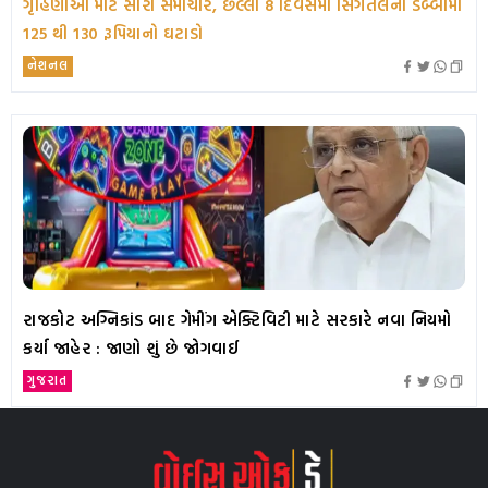
ગૃહિણીઓ માટે સારા સમાચાર, છેલ્લા 8 દિવસમાં સિંગતેલના ડબ્બામાં
125 થી 130 રૂપિયાનો ઘટાડો
નેશનલ
રાજકોટ અગ્નિકાંડ બાદ ગેમીંગ એક્ટિવિટી માટે સરકારે નવા નિયમો
કર્યા જાહેર : જાણો શું છે જોગવાઈ
ગુજરાત