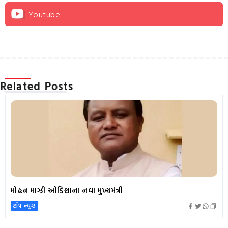
Youtube
Related Posts
મોહન માઝી ઓડિશાના નવા મુખ્યમંત્રી
ટૉપ ન્યૂઝ