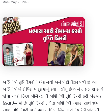
Mon, May 26 2025
અભિનેત્રી તૃપ્તિ ડિમરીને એક નવી અને મોટી ફિલ્મ મળી છે. આ
અભિનેત્રીએ દીપિકા પાદુકોણનું સ્થાન લીધું છે અને તે પ્રભાસ સાથે
જોવા મળશે. ફિલ્મ એનિમલની અભિનેત્રી તૃપ્તિ ડિમરી ફરી એકવાર
હેડલાઈન્સમાં છે. તૃપ્તિ ડિમરી દક્ષિણ અભિનેત્રી પ્રભાસ સાથે જોવા
મળશે. તૃપ્તિ ડિમરી અને પ્રભાસ ફિલ્મ નિર્માતા સંદીપ રેડ્ડી વાંગાની