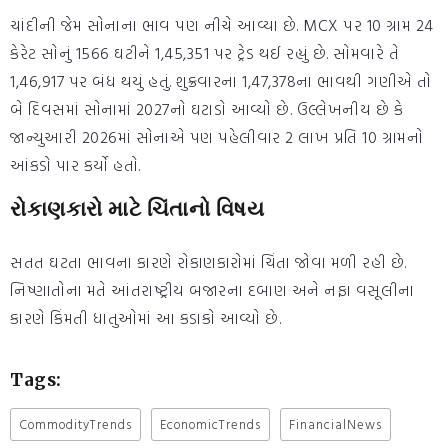
ચાંદીની જેમ સોનાના ભાવ પણ નીચે આવ્યા છે. MCX પર 10 ગ્રામ 24
કેરેટ સોનું 1566 ઘટીને 1,45,351 પર ટ્રેડ થઈ રહ્યું છે. સોમવારે તે
1,46,917 પર બંધ થયું હતું. શુક્રવારના 1,47,378ના ભાવથી ગણીએ તો
બે દિવસમાં સોનામાં 2027નો ઘટાડો આવ્યો છે. ઉલ્લેખનીય છે કે
જાન્યુઆરી 2026માં સોનાએ પણ પહેલીવાર 2 લાખ પ્રતિ 10 ગ્રામનો
આંકડો પાર કર્યો હતો.
રોકાણકારો માટે ચિંતાનો વિષય
સતત ઘટતા ભાવના કારણે રોકાણકારોમાં ચિંતા જોવા મળી રહી છે.
નિષ્ણાતોના મતે આંતરાષ્ટ્રીય બજારના દબાણ અને નફા વસૂલીના
કારણે કિંમતી ધાતુઓમાં આ કડાકો આવ્યો છે.
Tags:
CommodityTrends
EconomicTrends
FinancialNews