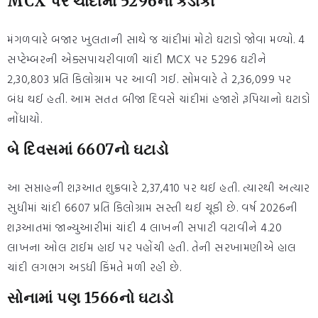
MCX પર ચાંદીમાં 5296નો કડાકો
મંગળવારે બજાર ખુલતાની સાથે જ ચાંદીમાં મોટો ઘટાડો જોવા મળ્યો. 4
સપ્ટેમ્બરની એક્સપાયરીવાળી ચાંદી MCX પર 5296 ઘટીને
2,30,803 પ્રતિ કિલોગ્રામ પર આવી ગઈ. સોમવારે તે 2,36,099 પર
બંધ થઈ હતી. આમ સતત બીજા દિવસે ચાંદીમાં હજારો રૂપિયાનો ઘટાડો
નોંધાયો.
બે દિવસમાં 6607નો ઘટાડો
આ સપ્તાહની શરૂઆત શુક્રવારે 2,37,410 પર થઈ હતી. ત્યારથી અત્યાર
સુધીમાં ચાંદી 6607 પ્રતિ કિલોગ્રામ સસ્તી થઈ ચૂકી છે. વર્ષ 2026ની
શરૂઆતમાં જાન્યુઆરીમાં ચાંદી 4 લાખની સપાટી વટાવીને 4.20
લાખના ઓલ ટાઈમ હાઈ પર પહોંચી હતી. તેની સરખામણીએ હાલ
ચાંદી લગભગ અડધી કિંમતે મળી રહી છે.
સોનામાં પણ 1566નો ઘટાડો