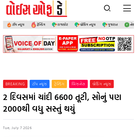
ટૉપ ન્યૂઝ
ટ્રેન્ડિંગ
રાજકોટ
બ્રેકિંગ ન્યૂઝ
ગુજરાત
નેશ
BREAKING
ટૉપ ન્યૂઝ
ટ્રેન્ડિંગ
બિઝનેસ
બ્રેકિંગ ન્યૂઝ
2 દિવસમાં ચાંદી 6600 તૂટી, સોનું પણ
2000થી વધુ સસ્તું થયું
Tue, July 7 2026