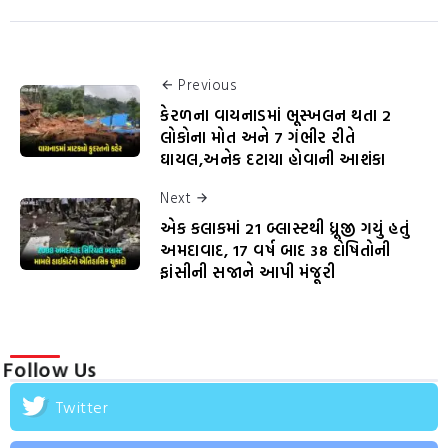
Previous
કેરળના વાયનાડમાં ભૂસ્ખલન થતા 2
લોકોના મોત અને 7 ગંભીર રીતે
ઘાયલ,અનેક દટાયા હોવાની આશંકા
Next
એક કલાકમાં 21 બ્લાસ્ટથી ધ્રૂજી ગયું હતું
અમદાવાદ, 17 વર્ષ બાદ 38 દોષિતોની
ફાંસીની સજાને આપી મંજૂરી
Follow Us
Twitter