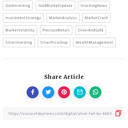
GoldInvesting
GoldMarketUpdate
InvestingNews
InvestmentStrategy
MarketAnalysis
MarketCrash
MarketVolatility
PreciousMetals
SilverAndGold
SilverInvesting
SilverPriceDrop
WealthManagement
Share Article