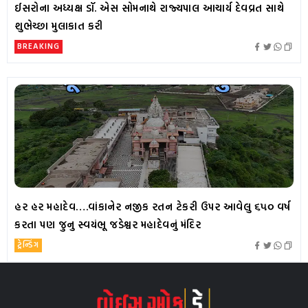
ઈસરોના અધ્યક્ષ ડૉ. એસ સોમનાથે રાજ્યપાલ આચાર્ય દેવવ્રત સાથે
શુભેચ્છા મુલાકાત કરી
BREAKING
હર હર મહાદેવ….વાંકાનેર નજીક રતન ટેકરી ઉપર આવેલુ ૬૫૦ વર્ષ
કરતા પણ જુનુ સ્વયંભૂ જડેશ્વર મહાદેવનું મંદિર
ટ્રેન્ડિંગ