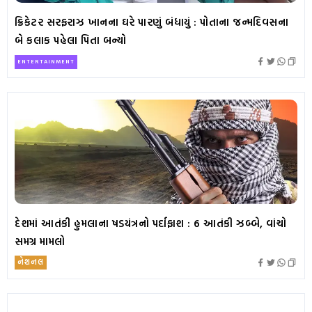
ક્રિકેટર સરફરાઝ ખાનના ઘરે પારણું બંધાયું : પોતાના જન્મદિવસના
બે કલાક પહેલા પિતા બન્યો
ENTERTAINMENT
દેશમાં આતંકી હુમલાના ષડયંત્રનો પર્દાફાશ : 6 આતંકી ઝબ્બે, વાંચો
સમગ્ર મામલો
નેશનલ