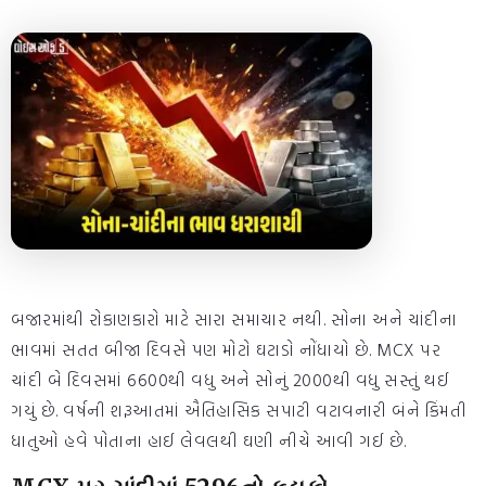
બજારમાંથી રોકાણકારો માટે સારા સમાચાર નથી. સોના અને ચાંદીના
ભાવમાં સતત બીજા દિવસે પણ મોટો ઘટાડો નોંધાયો છે. MCX પર
ચાંદી બે દિવસમાં 6600થી વધુ અને સોનું 2000થી વધુ સસ્તું થઈ
ગયું છે. વર્ષની શરૂઆતમાં ઐતિહાસિક સપાટી વટાવનારી બંને કિંમતી
ધાતુઓ હવે પોતાના હાઈ લેવલથી ઘણી નીચે આવી ગઈ છે.