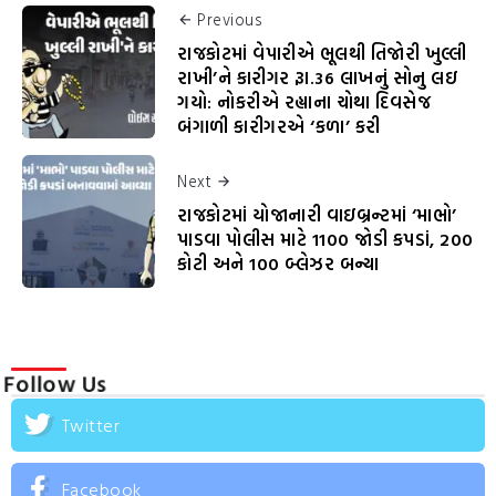
Previous
રાજકોટમાં વેપારીએ ભૂલથી તિજોરી ખુલ્લી
રાખી’ને કારીગર રૂા.36 લાખનું સોનુ લઇ
ગયો: નોકરીએ રહ્યાના ચોથા દિવસેજ
બંગાળી કારીગરએ ‘કળા’ કરી
Next
રાજકોટમાં યોજાનારી વાઇબ્રન્ટમાં ‘માભો’
પાડવા પોલીસ માટે 1100 જોડી કપડાં, 200
કોટી અને 100 બ્લેઝર બન્યા
Follow Us
Twitter
Facebook