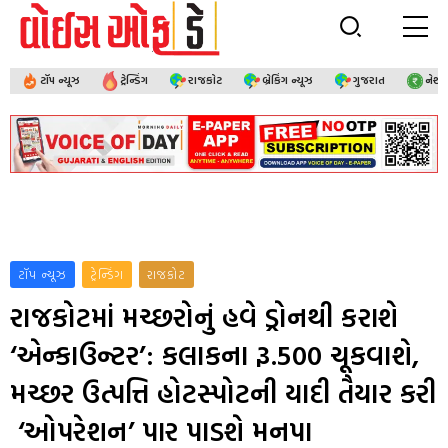
ટૉપ ન્યૂઝ
ટ્રેન્ડિંગ
રાજકોટ
બ્રેકિંગ ન્યૂઝ
ગુજરાત
નેશ
ટૉપ ન્યૂઝ
ટ્રેન્ડિંગ
રાજકોટ
રાજકોટમાં મચ્છરોનું હવે ડ્રોનથી કરાશે
‘એન્કાઉન્ટર’: કલાકના રૂ.500 ચૂકવાશે,
મચ્છર ઉત્પત્તિ હોટસ્પોટની યાદી તૈયાર કરી
‘ઓપરેશન’ પાર પાડશે મનપા