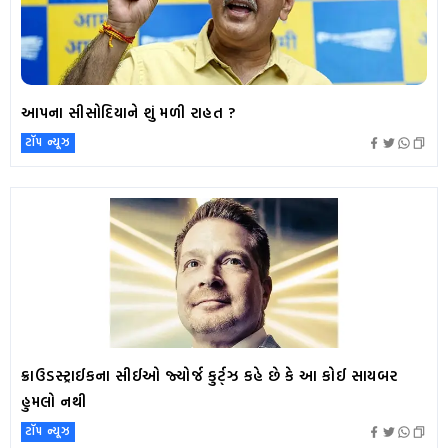
આપના સીસોદિયાને શું મળી રાહત ?
ટૉપ ન્યૂઝ
ક્રાઉડસ્ટ્રાઈકના સીઈઓ જ્યોર્જ કુર્ટ્ઝ કહે છે કે આ કોઈ સાયબર
હુમલો નથી
ટૉપ ન્યૂઝ