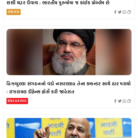
શશી થરૂર ઉવાચ : ભારતીય પુરુષોમા જ કાંઈક પ્રોબ્લેમ છે
નેશનલ
હિઝબુલ્લા સંગઠનનો વડો નસરલ્લાહ તેના કમાન્ડર સાથે ઠાર મરાયો
: ઇઝરાયલ ડીફેન્સ ફોર્સે કરી જાહેરાત
BREAKING