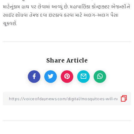
માટેનુંકામ હાથ પર લેવામાં આવ્યું છે. મહાપાલિકા કોન્ટ્રાક્ટર એજન્સીને
સાઈટ શોધવા તેમજ દવા છંટકાવ કરવા માટે અલગ-અલગ પૈસા
ચૂકવશે.
Share Article