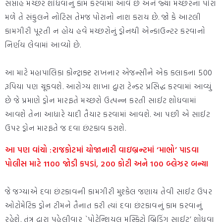
સપ્તાહ મચ્છર શોધવાનું કામ કરવામાં આવે છે અને જ્યાં મચ્છરના પોરા
મળે તે સંકુલને નોટિસ તેમજ પોરાનો નાશ કરાય છે. જો કે આટલી
કામગીરી પૂરતી ન હોય હવે મચ્છરોનું ડ્રોનથી એન્કાઉન્ટર કરવાનો
નિર્ણય લેવામાં આવ્યો છે.
આ માટે મહાપાલિકા કોન્ટ્રાક્ટ રાખનાર એજન્સીને એક કલાકના 500
રૂપિયા પણ ચૂકવશે. આરોગ્ય શાખા દ્વારા ટેન્ડર પ્રસિદ્ધ કરવામાં આવ્યું
છે જે પ્રમાણે ડ્રોન મારફતે મચ્છરો ઉત્પન્ન કરતી સાઈટ શોધવામાં
આવશે તેના આધારે યાદી તૈયાર કરવામાં આવશે. આ પછી એ સાઈટ
ઉપર ડ્રોન મારફતે જ દવા છંટકાવ કરાશે.
આ પણ વાંચો :રાજકોટમાં યોજાનારી વાઇબ્રન્ટમાં ‘માભો’ પાડવા
પોલીસ માટે 1100 જોડી કપડાં, 200 કોટી અને 100 બ્લેઝર બન્યા
જે જગ્યાએ દવા છંટકાવની કામગીરી મુશ્કેલ જણાય તેવી સાઈટ ઉપર
ઓટોમેટિક ડ્રોન ટીમને તૈનાત કરી ત્યાં દવા છંટકાવનું કામ કરવાનું
રહેશે. તંત્ર દ્વારા પહેલીવાર `પોટેન્શિયલ મસ્કિટો બ્રિડિંગ સાઈટ’ શોધવા