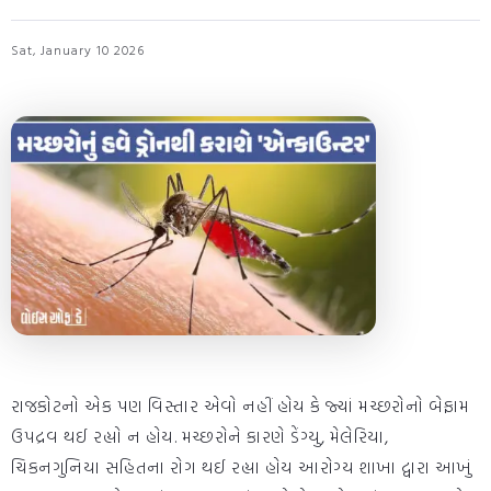
Sat, January 10 2026
રાજકોટનો એક પણ વિસ્તાર એવો નહીં હોય કે જ્યાં મચ્છરોનો બેફામ
ઉપદ્રવ થઈ રહ્યો ન હોય. મચ્છરોને કારણે ડેંગ્યુ, મેલેરિયા,
ચિકનગુનિયા સહિતના રોગ થઈ રહ્યા હોય આરોગ્ય શાખા દ્વારા આખું