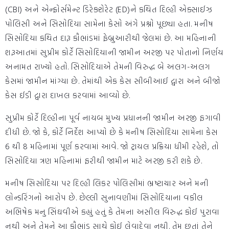
(CBI) અને એન્ફોર્સમેન્ટ ડિરેક્ટોરેટ (ED)ને કથિત દિલ્હી એક્સાઈઝ
પોલિસી અને સિસોદિયા સામેના કેસો અંગે પ્રશ્નો પૂછ્યા હતા. મનીષ
સિસોદિયા કથિત દારૂ કૌભાંડમાં ફેબ્રુઆરીથી જેલમાં છે. આ મહિનાની
શરૂઆતમાં સુપ્રીમ કોર્ટે સિસોદિયાની જામીન અરજી પર પોતાનો નિર્ણય
અનામત રાખ્યો હતો. સિસોદિયાએ તેમની વિરુદ્ધ બે અલગ-અલગ
કેસમાં જામીન માંગ્યા છે. તેમાંથી એક કેસ સીબીઆઈ દ્વારા અને બીજો
કેસ ઈડી દ્વારા દાખલ કરવામાં આવ્યો છે.
સુપ્રીમ કોર્ટે દિલ્હીના પૂર્વ નાયબ મુખ્ય પ્રધાનની જામીન અરજી ફગાવી
દીધી છે. જો કે, કોર્ટે નિર્દેશ આપ્યો છે કે મનીષ સિસોદિયા સામેના કેસ
6 થી 8 મહિનામાં પૂર્ણ કરવામાં આવે. જો ટ્રાયલ પ્રક્રિયા ધીમી રહેશે, તો
સિસોદિયા ત્રણ મહિનામાં ફરીથી જામીન માટે અરજી કરી શકે છે.
મનીષ સિસોદિયા પર દિલ્હી લિકર પોલિસીમાં ભ્રષ્ટાચાર અને મની
લોન્ડરિંગનો આરોપ છે. છેલ્લી સુનાવણીમાં સિસોદિયાના વકીલ
અભિષેક મનુ સિંઘવીએ કહ્યું હતું કે તેમના અસીલ વિરુદ્ધ કોઈ પુરાવા
નથી અને તેમને આ કૌભાંડ સાથે કોઈ લેવાદેવા નથી. તેમ છતાં તેને