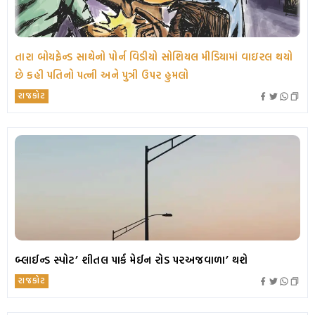
તારા બોયફ્રેન્ડ સાથેનો પોર્ન વિડીયો સોશિયલ મીડિયામાં વાઇરલ થયો
છે કહી પતિનો પત્ની અને પુત્રી ઉપર હુમલો
રાજકોટ
બ્લાઈન્ડ સ્પોટ’ શીતલ પાર્ક મેઈન રોડ પરઅજવાળા’ થશે
રાજકોટ