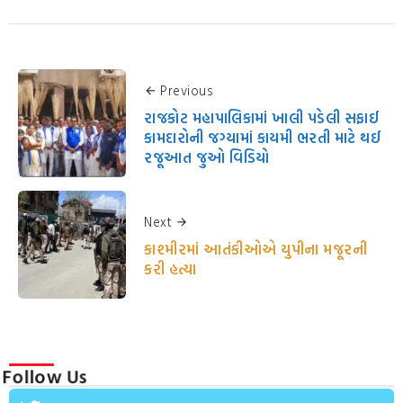
Previous
રાજકોટ મહાપાલિકામાં ખાલી પડેલી સફાઈ
કામદારોની જગ્યામાં કાયમી ભરતી માટે થઈ
રજૂઆત જુઓ વિડિયો
Next
કાશ્મીરમાં આતંકીઓએ યુપીના મજૂરની
કરી હત્યા
Follow Us