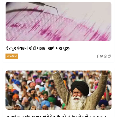
જેતપુર પંથકમાં ભેદી ધડાકા સાથે ધરા ધ્રુજી
રાજકોટ
રદ થયેલા 3 કૃષિ કાયદા અંગે કેજરીવાલે શું ધડાકો કર્યો ? શું કહ્યું ?