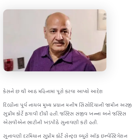
કેસને છ થી આઠ મહિનામાં પૂરો કરવા આપ્યો આદેશ
દિલ્હીના પૂર્વ નાયબ મુખ્ય પ્રધાન મનીષ સિસોદિયાની જામીન અરજી
સુપ્રીમ કોર્ટે ફગાવી દીધી હતી. જસ્ટિસ સંજીવ ખન્ના અને જસ્ટિસ
એસવીએન ભાટીની ખંડપીઠે સુનાવણી કરી હતી.
સુનાવણી દરમિયાન સુપ્રીમ કોર્ટે સેન્ટ્રલ બ્યુરો ઑફ ઇન્વેસ્ટિગેશન