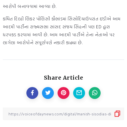
આરોપી બનાવવામાં આવ્યા છે.
કથિત દિલ્હી લિકર પોલિસી કૌભાંડમાં સિસોદિયાઉપરાંત ઇડીએ આમ
આદમી પાર્ટીના રાજ્યસભા સાંસદ સંજય સિંહની પણ ED દ્વારા
ધરપકડ કરવામાં આવી છે. આમ આદમી પાર્ટીએ તેના નેતાઓ પર
લાગેલા આરોપોને સંપૂર્ણપણે નકારી કાઢ્યા છે.
Share Article