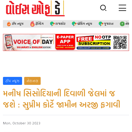
ટૉપ ન્યૂઝ
ટ્રેન્ડિંગ
રાજકોટ
બ્રેકિંગ ન્યૂઝ
ગુજરાત
નેશ
ટૉપ ન્યૂઝ
નેશનલ
મનીષ સિસોદિયાની દિવાળી જેલમાં જ
જશે : સુપ્રીમ કોર્ટે જામીન અરજી ફગાવી
Mon, October 30 2023