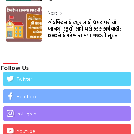
Next
એડમિશન કે ટ્યુશન ફી ઉઘરાવશે તો
ખાનગી સ્કૂલો સામે થશે કડક કાર્યવાહી:
DEOને દેખરેખ રાખવા FRCની સૂચના
Follow Us
Twitter
Facebook
Instagram
Youtube