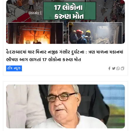
હૈદરાબાદમાં ચાર મિનાર નજીક ગંભીર દુર્ઘટના : ત્રણ માળના મકાનમાં
ભીષણ આગ લાગતાં 17 લોકોના કરુણ મોત
ટૉપ ન્યૂઝ