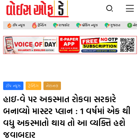
ટૉપ ન્યૂઝ
ટ્રેન્ડિંગ
રાજકોટ
બ્રેકિંગ ન્યૂઝ
ગુજરાત
નેશ
ટૉપ ન્યૂઝ
ટ્રેન્ડિંગ
નેશનલ
હાઇ-વે પર અકસ્માત રોકવા સરકારે
બનાવ્યો માસ્ટર પ્લાન : 1 વર્ષમાં એક થી
વધુ અકસ્માતો થાય તો આ વ્યક્તિ હશે
જવાબદાર