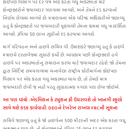
કોઈપણ વિભાગ પર દર વર્ષે એક કરતા વધુ અકસ્માતો માટે
કોન્ટ્રાક્ટરોને જવાબદાર ગણવામાં આવશે, અને તેમને દંડ કરવાનો
નિર્ણય લેવામાં આવ્યો છે. મંત્રાલયના એક વરિષ્ઠ અધિકારીએ જણાવ્યું
હતું કે કોન્ટ્રાક્ટરો પર જવાબદારી મૂકવાથી તેમના કામમાં વધુ પારદર્શિતા
આવશે. રૂપિયા 50 લાખ સુધીનો દંડ કરવામાં આવશે.
માર્ગ પરિવહન અને હાઇવે સચિવ વી. ઉમાશંકરે જણાવ્યું હતું કે હાઇવે
મંત્રાલયે દસ્તાવેજમાં સુધારો કર્યો છે. બાંધકામ પછી કોન્ટ્રાક્ટરો હવે
હાઇવે પર અકસ્માતોનું સંચાલન કરવા માટે જવાબદાર રહેશે. જો તેમના
દ્વારા નિર્દિષ્ટ સમયગાળામાં બનાવેલા રાષ્ટ્રીય ધોરીમાર્ગના કોઈપણ
વિભાગ પર એક કરતા વધુ અકસ્માત થાય છે, તો તેમણે માત્ર
જવાબદારી લેવી જ નહીં પરંતુ સુધારાત્મક પગલાં પણ લેવા જોઈએ.
આ પણ વાંચો :એડમિશન કે ટ્યુશન ફી ઉઘરાવશે તો ખાનગી સ્કૂલો
સામે થશે કડક કાર્યવાહી: DEOને દેખરેખ રાખવા FRCની સૂચના
સચિવે જણાવ્યું હતું કે જો હાઇવેના 500 મીટરની અંદર એક કરતા વધુ
અકસ્માત થાય છે, તો કોન્ટ્રાક્ટરને રૂપિયા 25 લાખ દંડ કરવામાં