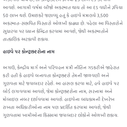
આવશે. આગામી વર્ષમાં બીજો અકસ્માત થાય તો આ દંડ વધીને રૂપિયા
50 લાખ થશે. ઉમાશંકરે જણાવ્યું હતું કે હાઇવે મંત્રાલયે 3,500
અકસ્માત-સંભવિત વિસ્તારો ઓળખી કાઢ્યા છે. પહેલા આ વિસ્તારોને
સુધારવા પર ધ્યાન કેન્દ્રિત કરવામાં આવશે, જેથી અકસ્માતોને
તાત્કાલિક અટકાવી શકાય.
હાઇવે પર કોન્ટ્રાક્ટરોના નામ
અગાઉ, કેન્દ્રીય માર્ગ અને પરિવહન મંત્રી નીતિન ગડકરીએ જાહેરાત
કરી હતી કે હાઇવે બનાવતા કોન્ટ્રાક્ટરો તેમની જાળવણી અને
ગુણવત્તા માટે જવાબદાર રહેશે. આ હાંસલ કરવા માટે, હવે હાઇવે પર
બોર્ડ લગાવવામાં આવશે, જેમાં કોન્ટ્રાક્ટરોના નામ, સરનામાં અને
મોબાઇલ નંબર દર્શાવવામાં આવશે. હાઇવેના બાંધકામની દેખરેખ
રાખતા અધિકારીઓના નામ પણ પ્રદર્શિત કરવામાં આવશે, જેથી
ગુણવત્તામાં ખામીઓના કિસ્સામાં જવાબદાર લોકોને ઓળખી શકાય.