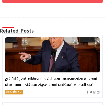
Related Posts
ટ્રમ્પે ડેમોક્રેટ્સને અંતિમવાદી ડાબેરી પાગલ ગણાવ્યા:સાંસદના સત્રમાં
ધાંધલ ધમાલ, કોંગ્રેસના સંયુક્ત સત્રમાં બાઈડેનની ઝાટકણી કાઢી
ઇન્ટરનેશનલ