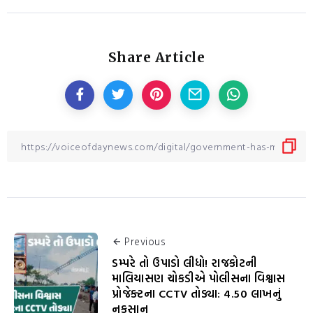
Share Article
Previous
ડમ્પરે તો ઉપાડો લીધો! રાજકોટની
માલિયાસણ ચોકડીએ પોલીસના વિશ્વાસ
પ્રોજેક્ટના CCTV તોડ્યા: 4.50 લાખનું
નુકસાન