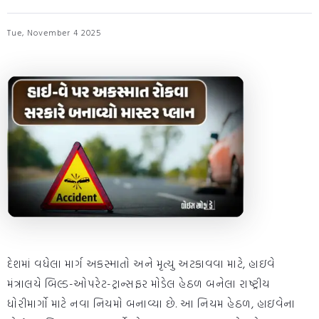
Tue, November 4 2025
દેશમાં વધેલા માર્ગ અકસ્માતો અને મૃત્યુ અટકાવવા માટે, હાઇવે
મંત્રાલયે બિલ્ડ-ઓપરેટ-ટ્રાન્સફર મોડેલ હેઠળ બનેલા રાષ્ટ્રીય
ધોરીમાર્ગો માટે નવા નિયમો બનાવ્યા છે. આ નિયમ હેઠળ, હાઇવેના