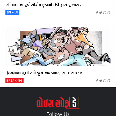
હરિયાણાના પૂર્વ સીએમ હુડાની ઇડી દ્વારા પૂછપરછ
ટૉપ ન્યૂઝ
ધ્રાંગધ્રાના ચુલી ગામે જૂથ અથડામણ, 20 ઈજાગ્રસ્ત
BREAKING
Follow Us