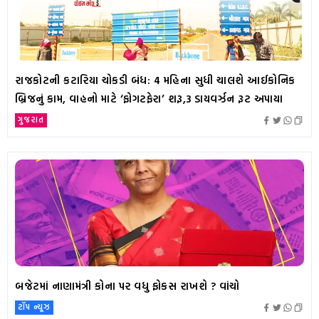
રાજકોટની કટારિયા ચોકડી બંધ: 4 મહિના સુધી ચાલશે આઈકોનિક
બ્રિજનું કામ, વાહનો માટે ‘ફોગટફેરા’ શરૂ,3 ડાયવર્ઝન રૂટ અપાયા
ગુજરાત
બજેટમાં નાણામંત્રી કોના પર વધુ ફોકસ રાખશે ? વાંચો
ટૉપ ન્યૂઝ