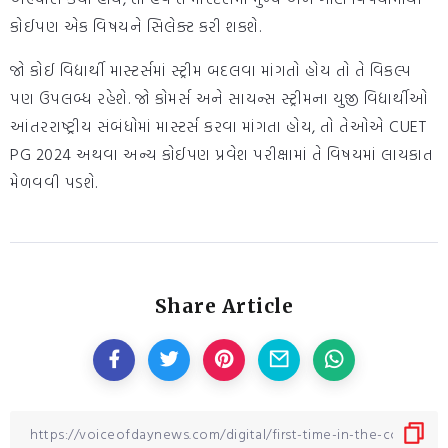
કોઈપણ એક વિષયને સિલેક્ટ કરી શકશે.
જો કોઈ વિદ્યાર્થી માસ્ટર્સમાં સ્ટ્રીમ બદલવા માંગતો હોય તો તે વિકલ્પ
પણ ઉપલબ્ધ રહેશે. જો કોમર્સ અને સાયન્સ સ્ટ્રીમના યુજી વિદ્યાર્થીઓ
આંતરરાષ્ટ્રીય સંબંધોમાં માસ્ટર્સ કરવા માંગતા હોય, તો તેઓએ CUET
PG 2024 અથવા અન્ય કોઈપણ પ્રવેશ પરીક્ષામાં તે વિષયમાં લાયકાત
મેળવવી પડશે.
Share Article