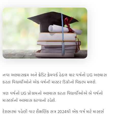
નવા અભ્યાસક્રમ અને ક્રેડિટ ફ્રેમવર્ક હેઠળ ચાર વર્ષનો UG અભ્યાસ
કરતાં વિદ્યાર્થીઓને એક વર્ષની માસ્ટર ડિગ્રીનો વિકલ્પ મળશે.
ત્રણ વર્ષનો UG પ્રોગ્રામનો અભ્યાસ કરતા વિદ્યાર્થીઓએ બે વર્ષનો
માસ્ટર્સનો અભ્યાસ કરવાનો રહેશે.
દેશભરમાં પહેલી વાર શૈક્ષણિક સત્ર 2024થી એક વર્ષ માટે માસ્ટર્સ