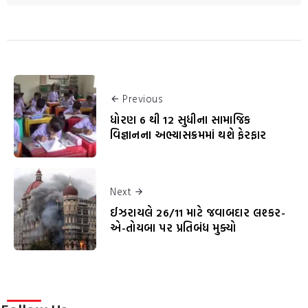
Previous
ધોરણ 6 થી 12 સુધીના સામાજિક
વિજ્ઞાનના અભ્યાસક્રમમાં થશે ફેરફાર
Next
ઈઝરાયલે 26/11 માટે જવાબદાર લશ્કર-
એ-તોયબા પર પ્રતિબંધ મુક્યો