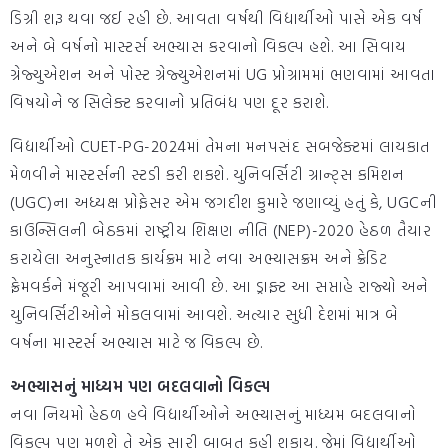
ડિગ્રી શરૂ થવા જઈ રહી છે. આવતા વર્ષથી વિદ્યાર્થીઓ પાસે એક વર્ષ
અને બે વર્ષનો માસ્ટર્સ અભ્યાસ કરવાનો વિકલ્પ હશે. આ સિવાય
ગ્રેજ્યુએશન અને પોસ્ટ ગ્રેજ્યુએશનમાં UG પ્રોગ્રામમાં ભણવામાં આવતા
વિષયોને જ સિલેક્ટ કરવાનો પ્રતિબંધ પણ દૂર કરાશે.
વિદ્યાર્થીઓ CUET-PG-2024માં તેમના મનપસંદ સબજેક્ટમાં લાયકાત
મેળવીને માસ્ટર્સની સ્ટડી કરી શકશે. યુનિવર્સિટી ગ્રાન્ટ્સ કમિશન
(UGC)ના અધ્યક્ષ પ્રોફેસર એમ જગદીશ કુમારે જણાવ્યું હતું કે, UGCની
કાઉન્સિલની બેઠકમાં રાષ્ટ્રીય શિક્ષણ નીતિ (NEP)-2020 હેઠળ તૈયાર
કરાયેલા અનુસ્નાતક કાર્યક્રમ માટે નવા અભ્યાસક્રમ અને ક્રેડિટ
ફ્રેમવર્કને મંજૂરી આપવામાં આવી છે. આ ડ્રાફ્ટ આ સપ્તાહે રાજ્યો અને
યુનિવર્સિટીઓને મોકલવામાં આવશે. અત્યાર સુધી દેશમાં માત્ર બે
વર્ષના માસ્ટર્સ અભ્યાસ માટે જ વિકલ્પ છે.
અભ્યાસનું માધ્યમ પણ બદલવાનો વિકલ્પ
નવા નિયમો હેઠળ હવે વિદ્યાર્થીઓને અભ્યાસનું માધ્યમ બદલવાનો
વિકલ્પ પણ મળશે તે એક સારી બાબત કહી શકાય. જેમાં વિદ્યાર્થીઓ