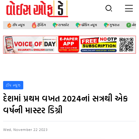
ટૉપ ન્યૂઝ
ટ્રેન્ડિંગ
રાજકોટ
બ્રેકિંગ ન્યૂઝ
ગુજરાત
નેશ
ટૉપ ન્યૂઝ
દેશમાં પ્રથમ વખત 2024નાં સત્રથી એક
વર્ષની માસ્ટર ડિગ્રી
Wed, November 22 2023