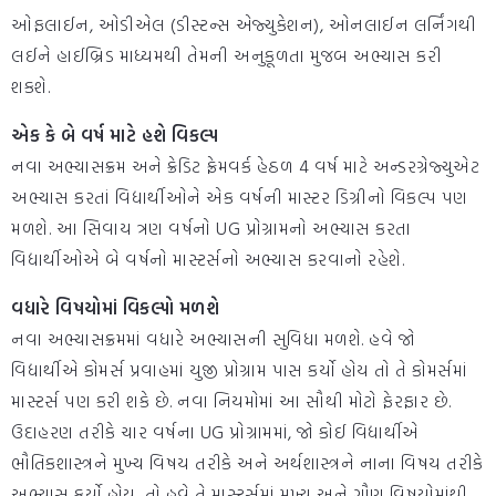
ઓફલાઈન, ઓડીએલ (ડીસ્ટન્સ એજ્યુકેશન), ઓનલાઈન લર્નિંગથી
લઈને હાઈબ્રિડ માધ્યમથી તેમની અનુકૂળતા મુજબ અભ્યાસ કરી
શકશે.
એક કે બે વર્ષ માટે હશે વિકલ્પ
નવા અભ્યાસક્રમ અને ક્રેડિટ ફ્રેમવર્ક હેઠળ 4 વર્ષ માટે અન્ડરગ્રેજ્યુએટ
અભ્યાસ કરતાં વિદ્યાર્થીઓને એક વર્ષની માસ્ટર ડિગ્રીનો વિકલ્પ પણ
મળશે. આ સિવાય ત્રણ વર્ષનો UG પ્રોગ્રામનો અભ્યાસ કરતા
વિદ્યાર્થીઓએ બે વર્ષનો માસ્ટર્સનો અભ્યાસ કરવાનો રહેશે.
વધારે વિષયોમાં વિકલ્પો મળશે
નવા અભ્યાસક્રમમાં વધારે અભ્યાસની સુવિધા મળશે. હવે જો
વિદ્યાર્થીએ કોમર્સ પ્રવાહમાં યુજી પ્રોગ્રામ પાસ કર્યો હોય તો તે કોમર્સમાં
માસ્ટર્સ પણ કરી શકે છે. નવા નિયમોમાં આ સૌથી મોટો ફેરફાર છે.
ઉદાહરણ તરીકે ચાર વર્ષના UG પ્રોગ્રામમાં, જો કોઈ વિદ્યાર્થીએ
ભૌતિકશાસ્ત્રને મુખ્ય વિષય તરીકે અને અર્થશાસ્ત્રને નાના વિષય તરીકે
અભ્યાસ કર્યો હોય, તો હવે તે માસ્ટર્સમાં મુખ્ય અને ગૌણ વિષયોમાંથી