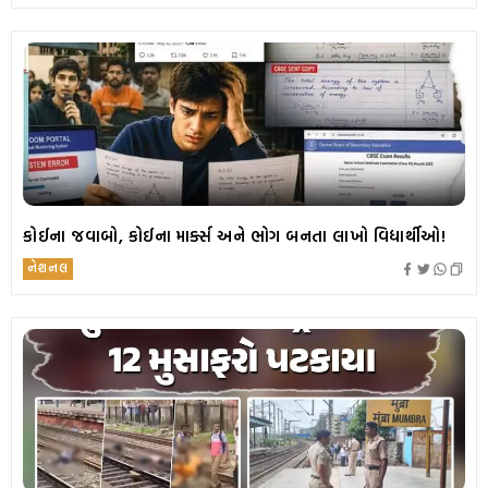
કોઈના જવાબો, કોઈના માર્ક્સ અને ભોગ બનતા લાખો વિદ્યાર્થીઓ!
નેશનલ