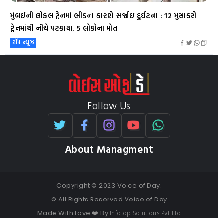
મુંબઈની લોકલ ટ્રેનમાં ભીડના કારણે સર્જાઇ દુર્ઘટના : 12 મુસાફરો
ટ્રેનમાંથી નીચે પટકાયા, 5 લોકોના મોત
ટૉપ ન્યૂઝ
Follow Us
About Managment
Copyright © 2023 Voice of Day.
© All Rights Reserved Voice of Day
Infotop Solutions Pvt Ltd
Made With Love ❤️ By