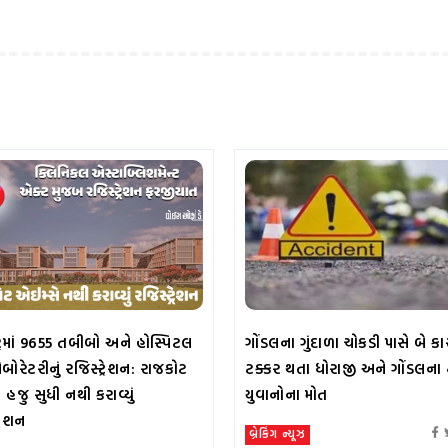
ટ્રમાં 9655 તબીબો અને હોસ્પિટલ
ગોંડલના ગુંદાળા ચોકડી પાસે બે કા
બોરેટરીનું રજિસ્ટ્રેશન: રાજકોટ
ટક્કર થતા ધોરાજી અને ગોંડલના 
 હજુ સુધી નથી કરાવ્યું
યુવાનોના મોત
્રેશન
બ્રેકિંગ ન્યૂઝ