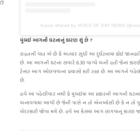
A post shared by VOICE OF DAY NEWS (@voic
મુંબઈ આગની ઘટનાનું કારણ શું છે ?
રાહતની વાત એ છે કે અત્યાર સુધી આ દુર્ઘટનામાં કોઈ જાનહા
છે. આ આગની ઘટના સવારે 6.30 વાગ્યે બની હતી જેના કારણે 
ટેન્ડર આગ ઓલવવાના પ્રયાસો કરી રહ્યા છે. આ આગને વહેલી ત
છે.
હવે આ પહેલીવાર નથી કે મુંબઈમાં આ પ્રકારની આગની ઘટના
બનાવવામાં આવી છે જેની પાસે ન તો એનઓસી છે કે ન તો પૂર
બેદરકારી જોવા મળે છે. હવે આ કેસમાં આગ લાગવાનું કારણ જા