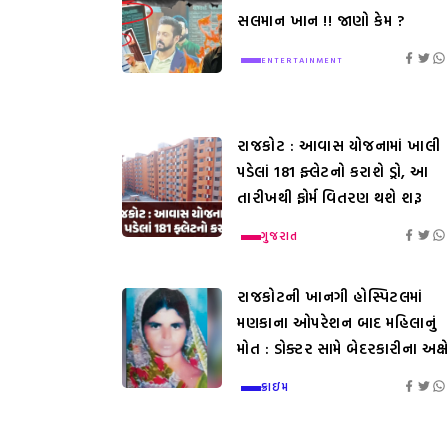
સલમાન ખાન !! જાણો કેમ ?
ENTERTAINMENT
રાજકોટ : આવાસ યોજનામાં ખાલી
પડેલાં 181 ફ્લેટનો કરાશે ડ્રો, આ
તારીખથી ફોર્મ વિતરણ થશે શરૂ
ગુજરાત
રાજકોટની ખાનગી હોસ્પિટલમાં
મણકાના ઓપરેશન બાદ મહિલાનું
મોત : ડોક્ટર સામે બેદરકારીના અક્ષ
ક્રાઇમ