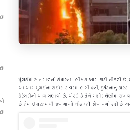
મુંબઈમાં સાત માળની ઈમારતમાં ભીષણ આગ ફાટી નીકળી છે, 8 
આ આગ મુંબઈના ટાઈમ્સ ટાવરમાં લાગી હતી, દુર્ઘટનાનું કારણ 
કેટેગરીની આગ ગણાવી છે, એટલે કે તેને ગંભીર શ્રેણીમાં રા
ેપો
છે તેમાં ઈમારતમાંથી જ્વાળાઓ નીકળતી જોવા મળી રહી છે અને