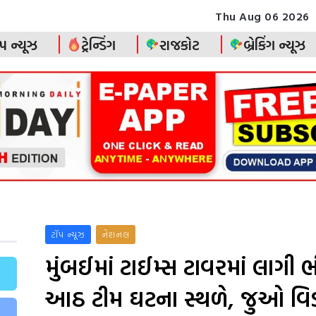
Thu Aug 06 2026
પ ન્યૂઝ
ટ્રેન્ડિંગ
રાજકોટ
બ્રેકિંગ ન્યૂઝ
ટૉપ ન્યૂઝ
નેશનલ
મુંબઈમાં ટાઈમ્સ ટાવરમાં લાગી
આઠ ટીમ ઘટના સ્થળે, જુઓ વિ