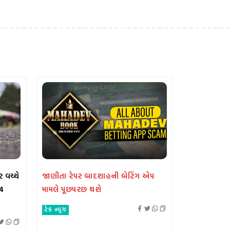
ર વચ્ચે
જાણીતા રેપર બાદશાહની બેટિંગ એપ
4
મામલે પૂછપરછ થશે
ટેક ન્યૂઝ