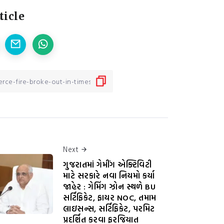
ticle
Next
ગુજરાતમાં ગેમીંગ એક્ટિવિટી
માટે સરકારે નવા નિયમો કર્યા
જાહેર : ગેમિંગ ઝોન સ્થળે BU
સર્ટિફિકેટ, ફાયર NOC, તમામ
લાઇસન્સ, સર્ટિફિકેટ, પરમિટ
પ્રદર્શિત કરવા ફરજિયાત