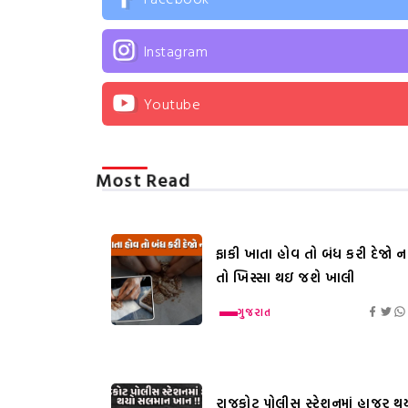
Instagram
Youtube
Most Read
ફાકી ખાતા હોવ તો બંધ કરી દેજો નહ
તો ખિસ્સા થઇ જશે ખાલી
ગુજરાત
રાજકોટ પોલીસ સ્ટેશનમાં હાજર થ