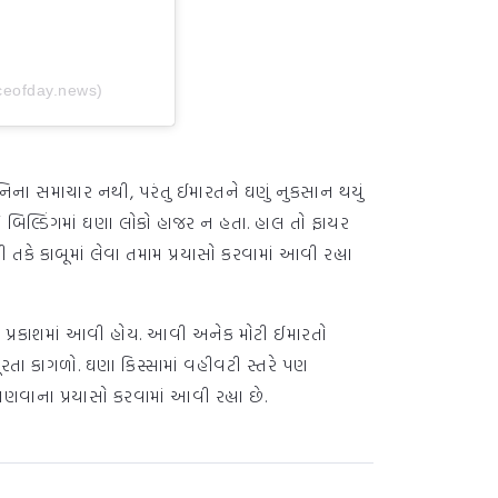
eofday.news)
નિના સમાચાર નથી, પરંતુ ઈમારતને ઘણું નુકસાન થયું
બિલ્ડિંગમાં ઘણા લોકો હાજર ન હતા. હાલ તો ફાયર
કે કાબૂમાં લેવા તમામ પ્રયાસો કરવામાં આવી રહ્યા
 પ્રકાશમાં આવી હોય. આવી અનેક મોટી ઈમારતો
તા કાગળો. ઘણા કિસ્સામાં વહીવટી સ્તરે પણ
ણવાના પ્રયાસો કરવામાં આવી રહ્યા છે.