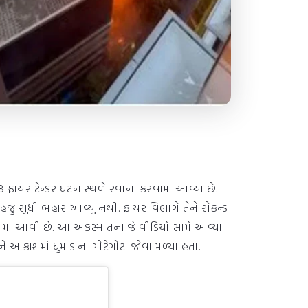
ફાયર ટેન્ડર ઘટનાસ્થળે રવાના કરવામાં આવ્યા છે.
હજુ સુધી બહાર આવ્યું નથી. ફાયર વિભાગે તેને સેકન્ડ
ખવામાં આવી છે. આ અકસ્માતના જે વીડિયો સામે આવ્યા
 આકાશમાં ધુમાડાના ગોટેગોટા જોવા મળ્યા હતા.