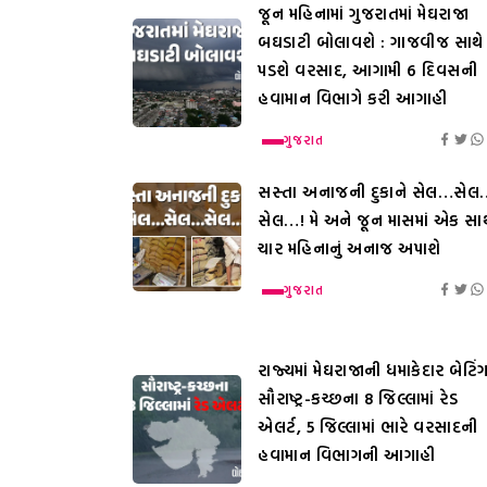
જૂન મહિનામાં ગુજરાતમાં મેઘરાજા
બઘડાટી બોલાવશે : ગાજવીજ સાથે
પડશે વરસાદ, આગામી 6 દિવસની
હવામાન વિભાગે કરી આગાહી
ગુજરાત
સસ્તા અનાજની દુકાને સેલ…સેલ
સેલ…! મે અને જૂન માસમાં એક સાથ
ચાર મહિનાનું અનાજ અપાશે
ગુજરાત
રાજ્યમાં મેઘરાજાની ધમાકેદાર બેટિંગ
સૌરાષ્ટ્ર-કચ્છના 8 જિલ્લામાં રેડ
એલર્ટ, 5 જિલ્લામાં ભારે વરસાદની
હવામાન વિભાગની આગાહી