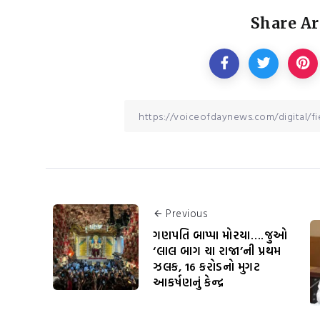
Share Ar
Previous
ગણપતિ બાપ્પા મોરયા….જુઓ
‘લાલ બાગ ચા રાજા’ની પ્રથમ
ઝલક, 16 કરોડનો મુગટ
આકર્ષણનું કેન્દ્ર