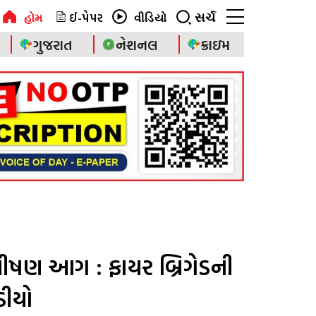
ઈ-પેપર
સર્ચ
હોમ
વીડિયો
ગુજરાત
નેશનલ
ક્રાઇમ
 ભીષણ આગ : ફાયર બ્રિગેડની
ડીયો