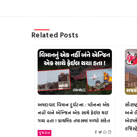
Related Posts
અમદાવાદ વિમાન દુર્ઘટના : પ્લેનના એક
સૌરાષ્
નહીં બંને એન્જિન એક સાથે ફેઈલ થઇ
અને લે
ગયા હતા ! પ્રાથમિક તપાસમાં મળ્યો સંકેત
એઇમ્સે
રજિસ્ટ
ગુજરાત