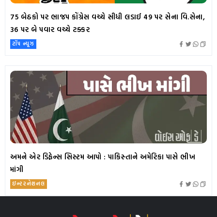
75 બેઠકો પર ભાજપ કોંગ્રેસ વચ્ચે સીધી લડાઈ 49 પર સેના વિ.સેના,
36 પર બે પવાર વચ્ચે ટક્કર
ટૉપ ન્યૂઝ
અમને એર ડિફેન્સ સિસ્ટમ આપો : પાકિસ્તાને અમેરિકા પાસે ભીખ
માંગી
ઇન્ટરનેશનલ