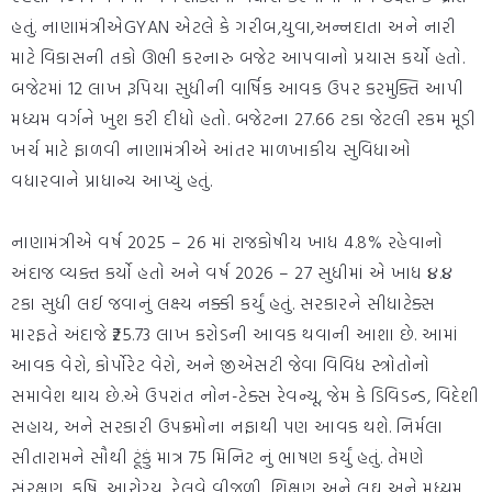
હતું. નાણામંત્રીએGYAN એટલે કે ગરીબ,યુવા,અન્નદાતા અને નારી
માટે વિકાસની તકો ઊભી કરનારુ બજેટ આપવાનો પ્રયાસ કર્યો હતો.
બજેટમાં 12 લાખ રૂપિયા સુધીની વાર્ષિક આવક ઉપર કરમુક્તિ આપી
મધ્યમ વર્ગને ખુશ કરી દીધો હતો. બજેટના 27.66 ટકા જેટલી રકમ મૂડી
ખર્ચ માટે ફાળવી નાણામંત્રીએ આંતર માળખાકીય સુવિધાઓ
વધારવાને પ્રાધાન્ય આપ્યું હતું.
નાણામંત્રીએ વર્ષ 2025 – 26 માં રાજકોષીય ખાધ 4.8% રહેવાનો
અંદાજ વ્યક્ત કર્યો હતો અને વર્ષ 2026 – 27 સુધીમાં એ ખાધ ૪.૪
ટકા સુધી લઈ જવાનું લક્ષ્ય નક્કી કર્યું હતું. સરકારને સીધાટેક્સ
મારફતે અંદાજે ₹25.73 લાખ કરોડની આવક થવાની આશા છે. આમાં
આવક વેરો, કોર્પોરેટ વેરો, અને જીએસટી જેવા વિવિધ સ્ત્રોતોનો
સમાવેશ થાય છે.એ ઉપરાંત નોન-ટેક્સ રેવન્યૂ, જેમ કે ડિવિડન્ડ, વિદેશી
સહાય, અને સરકારી ઉપક્રમોના નફાથી પણ આવક થશે. નિર્મલા
સીતારામને સૌથી ટૂંકું માત્ર 75 મિનિટ નું ભાષણ કર્યું હતું. તેમણે
સંરક્ષણ, કૃષિ, આરોગ્ય, રેલવે વીજળી, શિક્ષણ અને લઘુ અને મધ્યમ