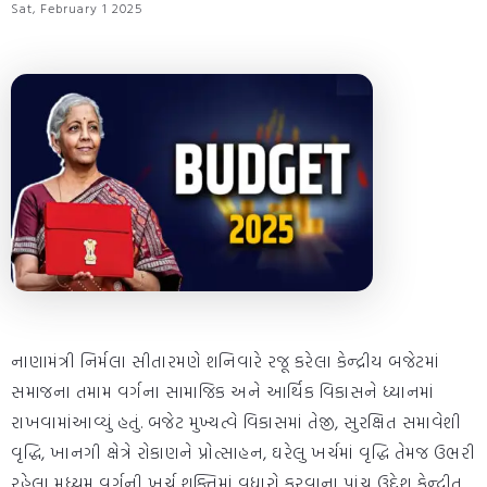
Sat, February 1 2025
નાણામંત્રી નિર્મલા સીતારમણે શનિવારે રજૂ કરેલા કેન્દ્રીય બજેટમાં
સમાજના તમામ વર્ગના સામાજિક અને આર્થિક વિકાસને ધ્યાનમાં
રાખવામાંઆવ્યું હતું. બજેટ મુખ્યત્વે વિકાસમાં તેજી, સુરક્ષિત સમાવેશી
વૃદ્ધિ, ખાનગી ક્ષેત્રે રોકાણને પ્રોત્સાહન, ઘરેલુ ખર્ચમાં વૃદ્ધિ તેમજ ઉભરી
રહેલા મધ્યમ વર્ગની ખર્ચ શક્તિમાં વધારો કરવાના પાંચ ઉદ્દેશ કેન્દ્રીત