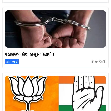
મહારાષ્ટ્રમાં કોણ જાસૂસ પકડાયો ?
ટૉપ ન્યૂઝ