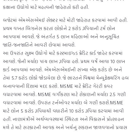
કક્ષાના ઉદ્યોગો માટે મહત્વની જાહેરાતો કરી હતી.
બજેટમાં એમએસએમઈ સેક્ટર માટે મોટી જાહેરાત કરવામાં આવી હતી.
પ્રથમ વખત બિઝનેસ કરતાં લોકોને 2 કરોડ રૂપિયાની ટર્મ લોન
આપવામાં આવશે. જે અંતર્ગત 5 લાખ મહિલાઓ અને અનુસૂચિત
જાતિ-જનજાતિને આવરી લેવામાં આવશે.
આ ઉપરાંત સુક્ષ્મ ઉદ્યોગો માટે કસ્ટમાઇઝ્ડ ક્રેડિટ કાર્ડ જાહેર કરવામાં
આવશે. જેની મર્યાદા પાંચ લાખ રૂપિયા હશે. પ્રથમ વર્ષે આવા 10 લાખ
કાર્ડ આપવામાં આવશે. એમએસએમઈની સંખ્યા એક કરોડ છે અને
તેમાં 5.7 કરોડ લોકો જોડાયેલા છે. જે ભારતને વિશ્વમાં મેન્યુફેક્ચરિંગ હબ
બનાવવાની દિશામાં મદદ કરશે. MSME માટે ક્રેડિટ ગેરંટી કવર
વધારવામાં આવશે. MSME વર્ગીકરણ માટે રોકાણની મર્યાદા 2.5 ગણી
વધારવામાં આવશે. ઉપરાંત ટર્નઓવર મર્યાદા બે ગણી કરાશે.MSME
માટે લોન 5 કરોડ રૂપિયાથી વધારીને 10 કરોડ રૂપિયા કરવામાં આવી
હતી. નાણામંત્રીએ અર્થવ્યવસ્થામાં સ્થિરતા અને વિકાસને પ્રોત્સાહન
મળે તે માટે સરકારની આવક અને ખર્ચનું સંકલન જાળવવાનો પ્રયાસ