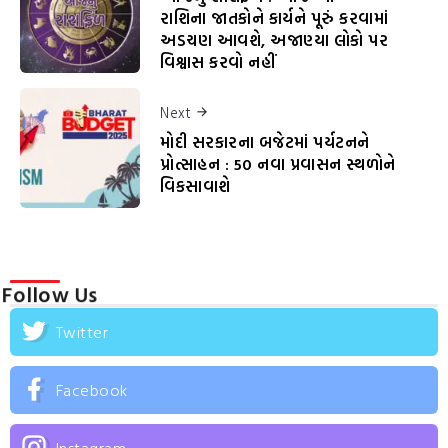
રાશિના જાતકોને કાર્યને પૂરું કરવામાં
અડચણ આવશે, અજાણ્યા લોકો પર
વિશ્વાસ કરવો નહીં
Next
મોદી સરકારના બજેટમાં પર્યટનને
પ્રોત્સાહન : 50 નવા પ્રવાસન સ્થળોને
વિકસાવાશે
Follow Us
Twitter
Facebook