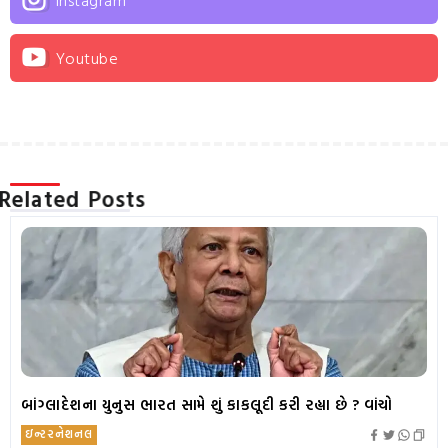
Instagram
Youtube
Related Posts
બાંગ્લાદેશના યુનુસ ભારત સામે શું કાકલૂદી કરી રહ્યા છે ? વાંચો
ઇન્ટરનેશનલ