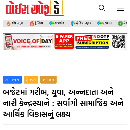
ટૉપ ન્યૂઝ
ટ્રેન્ડિંગ
રાજકોટ
બ્રેકિંગ ન્યૂઝ
ગુજરાત
નેશ
ટૉપ ન્યૂઝ
ટ્રેન્ડિંગ
નેશનલ
બજેટમાં ગરીબ, યુવા, અન્નદાતા અને
નારી કેન્દ્રસ્થાને : સર્વાંગી સામાજિક અને
આર્થિક વિકાસનું લક્ષ્ય