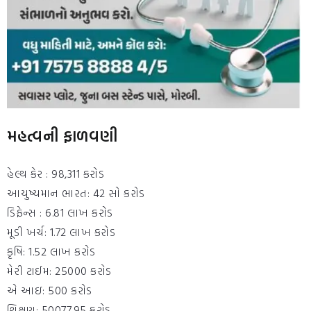
મહત્વની ફાળવણી
હેલ્થ કેર : 98,311 કરોડ
આયુષ્યમાન ભારત: 42 સો કરોડ
ડિફેન્સ : 6.81 લાખ કરોડ
મૂડી ખર્ચ: 1.72 લાખ કરોડ
કૃષિ: 1.52 લાખ કરોડ
મેરી ટાઈમ: 25000 કરોડ
એ આઇ: 500 કરોડ
શિક્ષણ: 50077.95 કરોડ