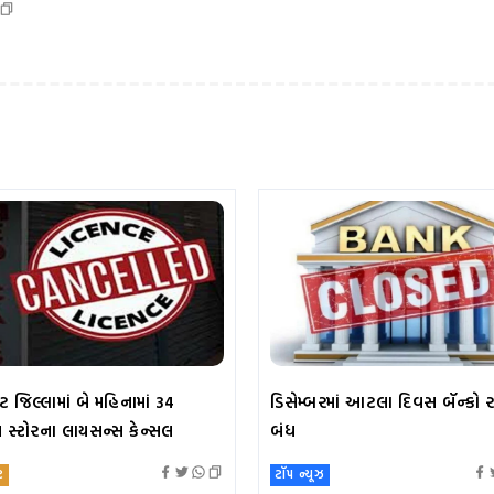
 જિલ્લામાં બે મહિનામાં 34
ડિસેમ્બરમાં આટલા દિવસ બૅન્કો ર
લ સ્ટોરના લાયસન્સ કેન્સલ
બંધ
ટ
ટૉપ ન્યૂઝ