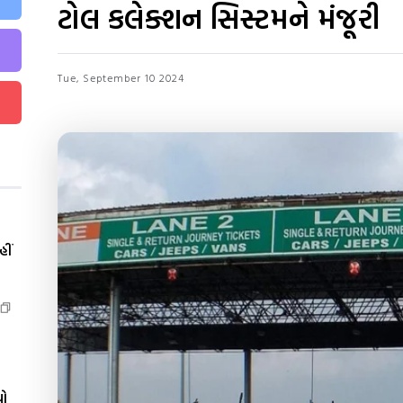
ટોલ કલેક્શન સિસ્ટમને મંજૂરી
Tue, September 10 2024
ીં
યો