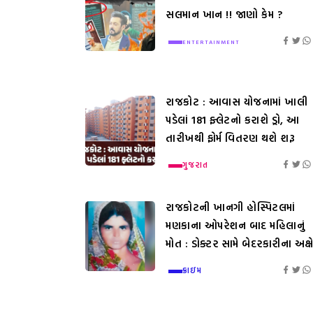
સલમાન ખાન !! જાણો કેમ ?
ENTERTAINMENT
રાજકોટ : આવાસ યોજનામાં ખાલી
પડેલાં 181 ફ્લેટનો કરાશે ડ્રો, આ
તારીખથી ફોર્મ વિતરણ થશે શરૂ
ગુજરાત
રાજકોટની ખાનગી હોસ્પિટલમાં
મણકાના ઓપરેશન બાદ મહિલાનું
મોત : ડોક્ટર સામે બેદરકારીના અક્ષ
ક્રાઇમ