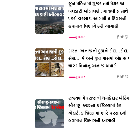
જૂન મહિનામાં ગુજરાતમાં મેઘરાજા
બઘડાટી બોલાવશે : ગાજવીજ સાથે
પડશે વરસાદ, આગામી 6 દિવસની
હવામાન વિભાગે કરી આગાહી
ગુજરાત
સસ્તા અનાજની દુકાને સેલ…સેલ
સેલ…! મે અને જૂન માસમાં એક સાથ
ચાર મહિનાનું અનાજ અપાશે
ગુજરાત
રાજ્યમાં મેઘરાજાની ધમાકેદાર બેટિંગ
સૌરાષ્ટ્ર-કચ્છના 8 જિલ્લામાં રેડ
એલર્ટ, 5 જિલ્લામાં ભારે વરસાદની
હવામાન વિભાગની આગાહી