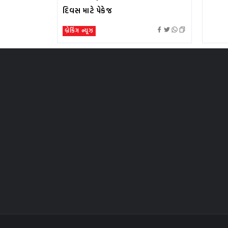
દિવસ માટે પેકેજ
બ્રેકિંગ ન્યૂઝ