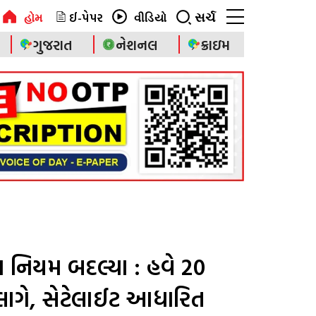
ઈ-પેપર
સર્ચ
હોમ
વીડિયો
ગુજરાત
નેશનલ
ક્રાઇમ
ના નિયમ બદલ્યા : હવે 20
 લાગે, સેટેલાઈટ આધારિત