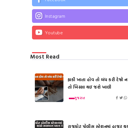
Instagram
Youtube
Most Read
ફાકી ખાતા હોવ તો બંધ કરી દેજો નહ
તો ખિસ્સા થઇ જશે ખાલી
ગુજરાત
રાજકોટ પોલીસ સ્ટેશનમાં હાજર થ