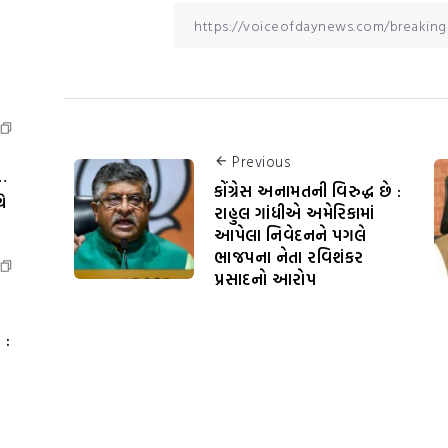
Previous
…
કોંગ્રેસ અનામતની વિરુદ્ધ છે :
ે
રાહુલ ગાંધીએ અમેરિકામાં
આપેલા નિવેદનને પગલે
ભાજપના નેતા રવિશંકર
પ્રસાદનો આરોપ
 :