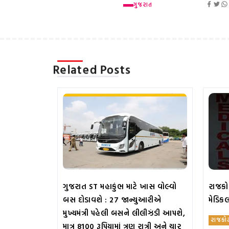
ગુજરાત
Related Posts
ગુજરાત ST મહાકુંભ માટે ખાસ વોલ્વો
રાજકોટ
બસ દોડાવશે : 27 જાન્યુઆરીએ
મેડિક
મુખ્યમંત્રી પહેલી બસને લીલીઝંડી આપશે,
રાજકો
માત્ર 8100 રૂપિયામાં ત્રણ રાત્રી અને ચાર