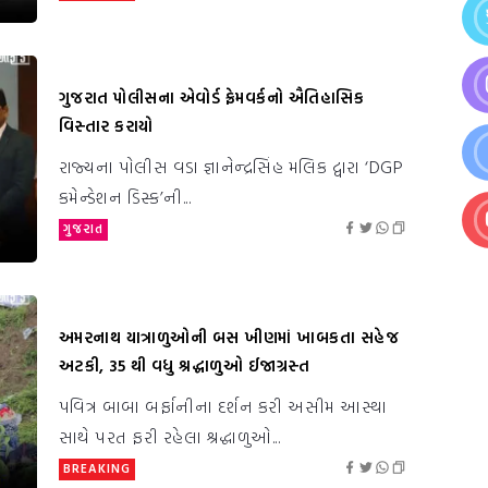
ગુજરાત પોલીસના એવોર્ડ ફ્રેમવર્કનો ઐતિહાસિક
વિસ્તાર કરાયો
રાજ્યના પોલીસ વડા જ્ઞાનેન્દ્રસિંહ મલિક દ્વારા ‘DGP
કમેન્ડેશન ડિસ્ક’ની...
ગુજરાત
અમરનાથ યાત્રાળુઓની બસ ખીણમાં ખાબકતા સહેજ
અટકી, 35 થી વધુ શ્રદ્ધાળુઓ ઈજાગ્રસ્ત
પવિત્ર બાબા બર્ફાનીના દર્શન કરી અસીમ આસ્થા
સાથે પરત ફરી રહેલા શ્રદ્ધાળુઓ...
BREAKING