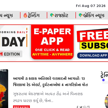
Fri Aug 07 2026
પ ન્યૂઝ
ટ્રેન્ડિંગ
રાજકોટ
બ્રેકિંગ ન્યૂઝ
ટ્ર
આગામી ૩ કલાક અતિભારે વરસાદની આગાહી: 13
જિલ્લામાં રેડ એલર્ટ, દુર્ઘટનાઓમાં 4 નાગરિકોના મોત
ગુજરાતમાં મેઘરાજાએ અત્યંત રૌદ્ર અને વિનાશક
સ્વરૂપ ધારણ કર્યું છે, જેના...
BREAKING