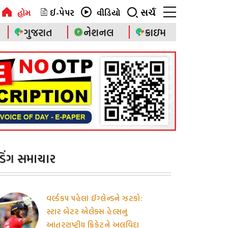
ઈ-પેપર
સર્ચ
હોમ
વીડિયો
ગુજરાત
નેશનલ
ક્રાઇમ
ેન્ડિંગ સમાચાર
વર્લ્ડકપ પહેલાં ઈંગ્લેન્ડને ઝટકો:
સ્ટાર બેટર એલેક્સ હેલ્સનું
આંતરરાષ્ટ્રીય ક્રિકેટને અલવિદા