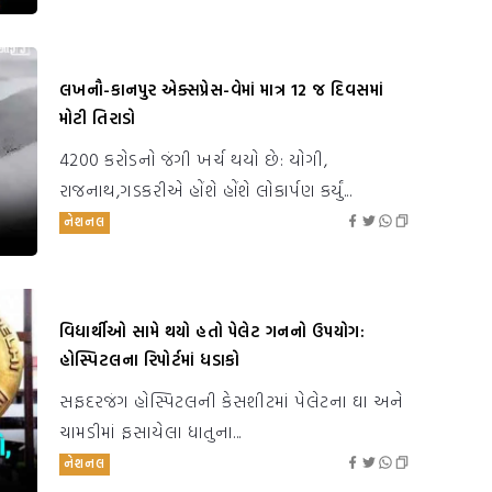
લખનૌ-કાનપુર એક્સપ્રેસ-વેમાં માત્ર 12 જ દિવસમાં
મોટી તિરાડો
4200 કરોડનો જંગી ખર્ચ થયો છે: યોગી,
રાજનાથ,ગડકરીએ હોંશે હોંશે લોકાર્પણ કર્યું...
નેશનલ
વિદ્યાર્થીઓ સામે થયો હતો પેલેટ ગનનો ઉપયોગ:
હોસ્પિટલના રિપોર્ટમાં ધડાકો
સફદરજંગ હોસ્પિટલની કેસશીટમાં પેલેટના ઘા અને
ચામડીમાં ફસાયેલા ધાતુના...
નેશનલ