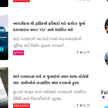
આવતીકાલ થી ટ્રાફિકની ફરિયાદો માટે કાર્યરત જૂનો
હેલ્પલાઇન નંબર ‘112’ સાથે સંકલિત થશે
ભારે વરસાદની આગાહી વચ્ચે વાહનચાલકોની
સુવિધા માટે વિશેષ સૂચના વરસાદી...
ગુજરાત
ભારે વરસાદના ભયે 31 જુલાઈએ તમામ શાળા-કોલેજો
બંધ: વાલીઓને તાત્કાલિક જાણ કરવાનો હુકમ
Fo
કુદરતી આફત અને અતિભારે વરસાદની સંભવિત
સ્થિતિ સામે વિદ્યાર્થીઓની સુરક્ષા...
BREAKING