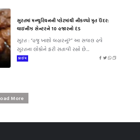
સુરતમાં મન્ચુરિયનની પ્લેટમાંથી નીકળ્યો મૃત ઉંદર:
ચાઇનીઝ સેન્ટરને ₹10 હજારનો દંડ
સુરત : “હજુ ખાશો બહારનું?” આ સવાલ હવે
સુરતના લોકોને ફરી સતાવી રહ્યો છે....
ક્રાઇમ
Load More