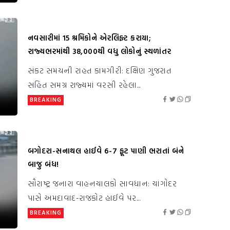
નવસારીમાં 15 શ્રમિકોને એરલિફ્ટ કરાયા;
રાજ્યભરમાંથી 38,000થી વધુ લોકોનું સ્થળાંતર
સંકટ સમયની રાહત કામગીરી: દક્ષિણ ગુજરાત
સહિત સમગ્ર રાજ્યમાં વરસી રહેલા...
BREAKING
બગોદરા-સનાથલ હાઈવે 6-7 ફૂટ પાણી ભરાતાં બંને
બાજુ બંધ!
સૌરાષ્ટ્ર જનારા વાહનચાલકો સાવધાન: ચાંગોદર
પાસે અમદાવાદ-રાજકોટ હાઈવે પર...
BREAKING