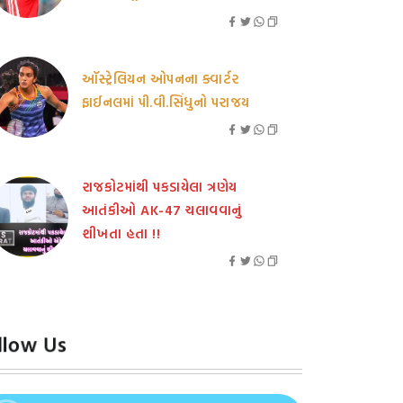
ઑસ્ટ્રેલિયન ઓપનના ક્વાર્ટર
ફાઈનલમાં પી.વી.સિંધુનો પરાજય
રાજકોટમાંથી પકડાયેલા ત્રણેય
આતંકીઓ AK-47 ચલાવવાનું
શીખતા હતા !!
llow Us