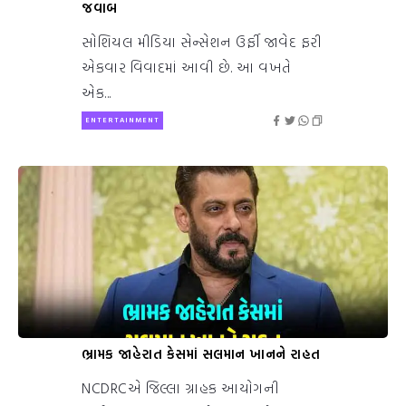
જવાબ
સોશિયલ મીડિયા સેન્સેશન ઉર્ફી જાવેદ ફરી
એકવાર વિવાદમાં આવી છે. આ વખતે
એક...
ENTERTAINMENT
ભ્રામક જાહેરાત કેસમાં સલમાન ખાનને રાહત
NCDRCએ જિલ્લા ગ્રાહક આયોગની