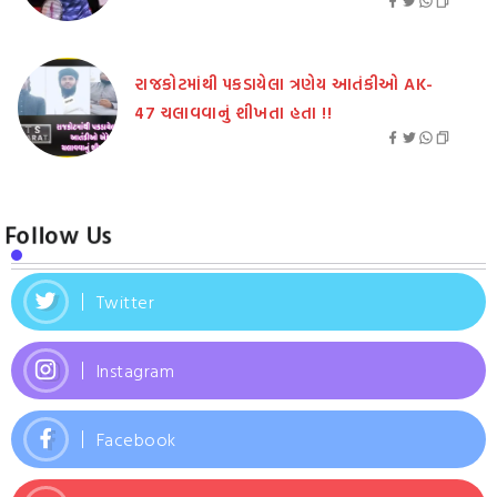
રાજકોટમાંથી પકડાયેલા ત્રણેય આતંકીઓ AK-
47 ચલાવવાનું શીખતા હતા !!
Follow Us
Twitter
Instagram
Facebook