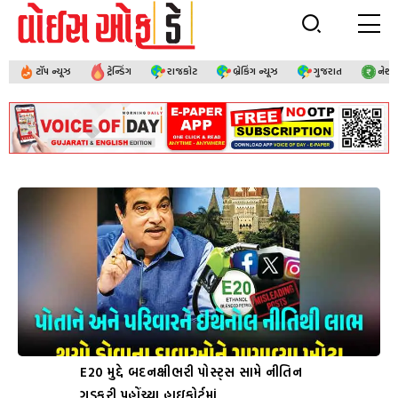
ટૉપ ન્યૂઝ
ટ્રેન્ડિંગ
રાજકોટ
બ્રેકિંગ ન્યૂઝ
ગુજરાત
નેશ
E20 મુદ્દે બદનક્ષીભરી પોસ્ટ્સ સામે નીતિન
ગડકરી પહોંચ્યા હાઇકોર્ટમાં