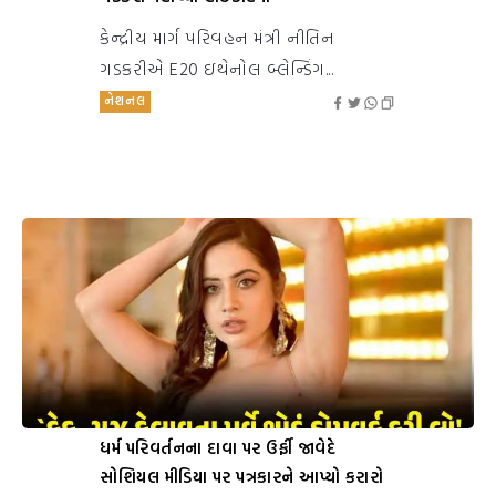
કેન્દ્રીય માર્ગ પરિવહન મંત્રી નીતિન
ગડકરીએ E20 ઇથેનોલ બ્લેન્ડિંગ...
નેશનલ
ધર્મ પરિવર્તનના દાવા પર ઉર્ફી જાવેદે
સોશિયલ મીડિયા પર પત્રકારને આપ્યો કરારો