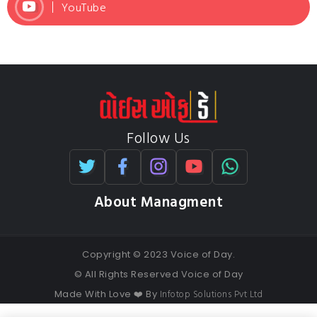
YouTube
Follow Us
About Managment
Copyright © 2023 Voice of Day.
© All Rights Reserved Voice of Day
Infotop Solutions Pvt Ltd
Made With Love ❤️ By