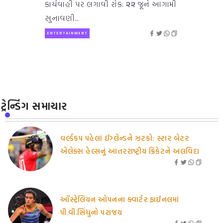
કાર્યવાહી પર લગાવી રોક: ૨૨ જૂને આગામી
સુનાવણી...
ENTERTAINMENT
ટ્રેન્ડિંગ સમાચાર
વર્લ્ડકપ પહેલાં ઈંગ્લેન્ડને ઝટકો: સ્ટાર બેટર
એલેક્સ હેલ્સનું આંતરરાષ્ટ્રીય ક્રિકેટને અલવિદા
ઑસ્ટ્રેલિયન ઓપનના ક્વાર્ટર ફાઈનલમાં
પી.વી.સિંધુનો પરાજય