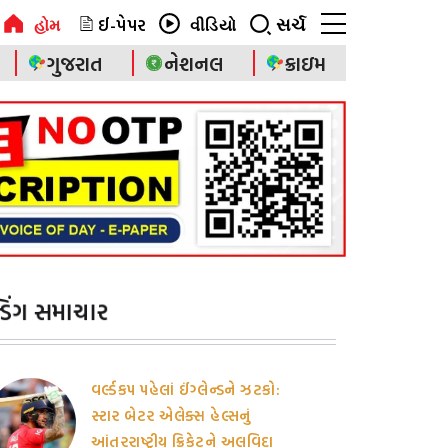
ઈ-પેપર
સર્ચ
હોમ
વીડિયો
ગુજરાત
નેશનલ
ક્રાઇમ
ેન્ડિંગ સમાચાર
વર્લ્ડકપ પહેલાં ઈંગ્લેન્ડને ઝટકો:
સ્ટાર બેટર એલેક્સ હેલ્સનું
આંતરરાષ્ટ્રીય ક્રિકેટને અલવિદા