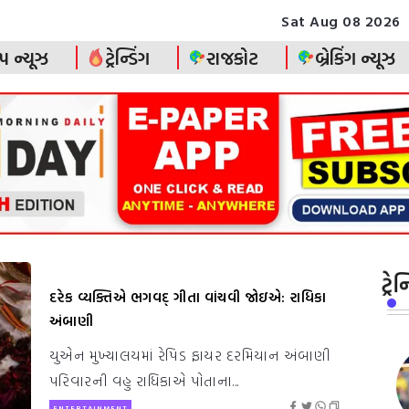
Sat Aug 08 2026
પ ન્યૂઝ
ટ્રેન્ડિંગ
રાજકોટ
બ્રેકિંગ ન્યૂઝ
ટ્ર
દરેક વ્યક્તિએ ભગવદ્ ગીતા વાંચવી જોઇએ: રાધિકા
અંબાણી
યુએન મુખ્યાલયમાં રેપિડ ફાયર દરમિયાન અંબાણી
પરિવારની વહુ રાધિકાએ પોતાના...
ENTERTAINMENT