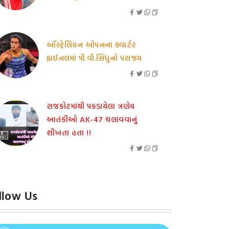
ઑસ્ટ્રેલિયન ઓપનના ક્વાર્ટર
ફાઈનલમાં પી.વી.સિંધુનો પરાજય
રાજકોટમાંથી પકડાયેલા ત્રણેય
આતંકીઓ AK-47 ચલાવવાનું
શીખતા હતા !!
llow Us