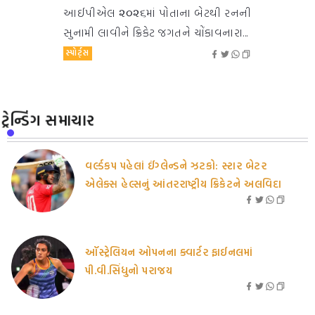
આઈપીએલ ૨૦૨૬માં પોતાના બેટથી રનની
સુનામી લાવીને ક્રિકેટ જગતને ચોંકાવનારા...
સ્પોર્ટ્સ
ટ્રેન્ડિંગ સમાચાર
વર્લ્ડકપ પહેલાં ઈંગ્લેન્ડને ઝટકો: સ્ટાર બેટર
એલેક્સ હેલ્સનું આંતરરાષ્ટ્રીય ક્રિકેટને અલવિદા
ઑસ્ટ્રેલિયન ઓપનના ક્વાર્ટર ફાઈનલમાં
પી.વી.સિંધુનો પરાજય