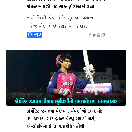
કોમેન્ટ્સ મળી: 10 લાખ ફોલોઅર્સ વધ્યા
નવી દિલ્હી: પેપર લીક મુદ્દે વડાપ્રધાન
નરેન્દ્ર મોદીએ ઇન્સ્ટાગ્રામ પર શેર...
ટૉપ ન્યૂઝ
કોર્પોરેટ જગતમાં વૈભવ સૂર્યવંશીનો દબદબો:
IPL ધમાકા બાદ બ્રાન્ડ વેલ્યૂ બમણી થઈ,
એન્ડોર્સમેન્ટ ફી રૂ. ૨ કરોડે પહોંચી