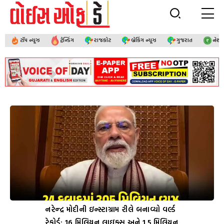
ટૉપ ન્યૂઝ
ટ્રેન્ડિંગ
રાજકોટ
બ્રેકિંગ ન્યૂઝ
ગુજરાત
નેશ
નરેન્દ્ર મોદીની ઇન્સ્ટાગ્રામ રીલે બનાવ્યો વર્લ્ડ
રેકોર્ડ: 16 મિલિયન લાઇક્સ અને 1.5 મિલિયન