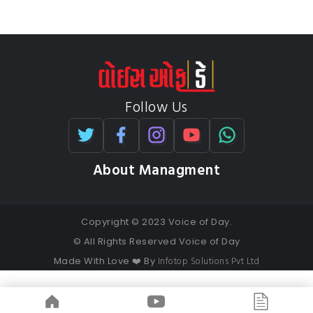
Follow Us
About Managment
Copyright © 2023 Voice of Day.
© All Rights Reserved Voice of Day
Infotop Solutions Pvt Ltd
Made With Love ❤️ By