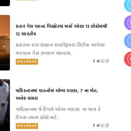
કતાર ગેસ પ્લાન્ટ વિસ્ફોટમાં માર્યા ગયેલા 13 લોકોમાંથી
12 ભારતીય
કતારના રાસ લાફાન ઇન્ડસ્ટ્રિયલ સિટીમાં આવેલા
બરઝાન ગેસ સપ્લાય પ્લાન્ટમાં...
ઇન્ટરનેશનલ
પાકિસ્તાનમાં વાહનોમાં બોમ્બ ધડાકા, 7 ના મોત,
અનેક ઘાયલ
પાકિસ્તનમાં જે દિવસે બોમ્બ બ્લાસ્ટ ના થાય તે
દિવસ ત્યાંના લોકો માટે...
ઇન્ટરનેશનલ