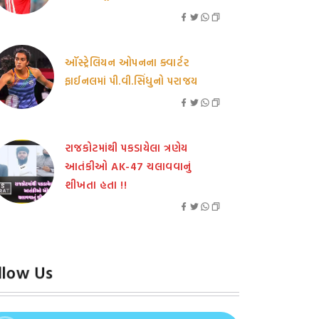
ઑસ્ટ્રેલિયન ઓપનના ક્વાર્ટર
ફાઈનલમાં પી.વી.સિંધુનો પરાજય
રાજકોટમાંથી પકડાયેલા ત્રણેય
આતંકીઓ AK-47 ચલાવવાનું
શીખતા હતા !!
llow Us