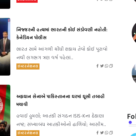
નિજ્જરની હત્યામાં ભારતની કોઈ સંડોવણી નહોતી:
કેનેડિયન પોલીસ
ભારત સામે આંગળી ચીંધી શકાય તેવો કોઈ પુરાવો
નથી લગભગ ત્રણ વર્ષ પહેલાં...
ઇન્ટરનેશનલ
અફઘાન સેનાએ પાકિસ્તાનના ઘરમાં ઘૂસી તબાહી
મચાવી
Fo
હવાઈ હુમલો; આતંકી સંગઠન ISIS-Kના ઠેકાણા
નષ્ટ; સંખ્યાબંધ આતંકીઓનો ઢાળિયો; આસીમ...
ઇન્ટરનેશનલ