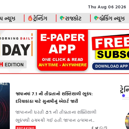
Thu Aug 06 2026
પ ન્યૂઝ
ટ્રેન્ડિંગ
રાજકોટ
બ્રેકિંગ ન્યૂઝ
ટ્ર
જાપાનમાં 7.1 ની તીવ્રતાનો શક્તિશાળી ભૂકંપ:
દરિયાકાંઠા માટે સુનામીનું એલર્ટ જારી
જાપાનની ધરતી ૭.૧ ની તીવ્રતાના શક્તિશાળી
ભૂકંપથી હચમચી ગઈ હતી. જાપાન હવામાન...
BREAKING