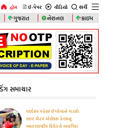
ઈ-પેપર
સર્ચ
હોમ
વીડિયો
ગુજરાત
નેશનલ
ક્રાઇમ
ેન્ડિંગ સમાચાર
વર્લ્ડકપ પહેલાં ઈંગ્લેન્ડને ઝટકો:
સ્ટાર બેટર એલેક્સ હેલ્સનું
આંતરરાષ્ટ્રીય ક્રિકેટને અલવિદા