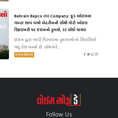
Bahrain Bapco Oil Company: ક્રૂડ ઓઇલના
વધતાં ભાવ વચ્ચે બેહરીનની સૌથી મોટી ઓઇલ
રિફાઇનરી પર ઇરાનનો હુમલો, 32 લોકો ઘાયલ
ઇરાન દ્વારા ખાડી વિસ્તારમાં હુમલાઓનો સિલસિલો
વધુ તેજ બન્યો છે. સોમવારે...
ઇન્ટરનેશનલ
Follow Us