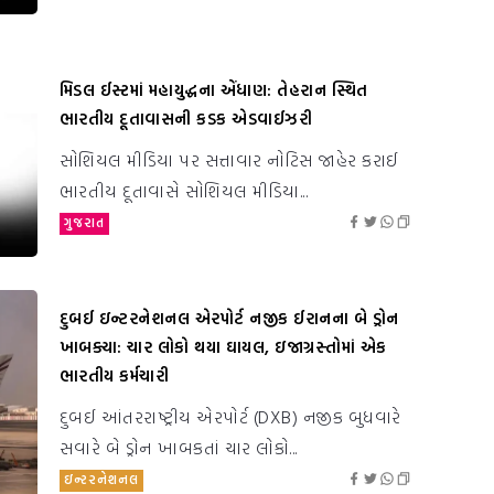
મિડલ ઈસ્ટમાં મહાયુદ્ધના એંધાણ: તેહરાન સ્થિત
ભારતીય દૂતાવાસની કડક એડવાઈઝરી
સોશિયલ મીડિયા પર સત્તાવાર નોટિસ જાહેર કરાઈ
ભારતીય દૂતાવાસે સોશિયલ મીડિયા...
ગુજરાત
દુબઈ ઇન્ટરનેશનલ એરપોર્ટ નજીક ઈરાનના બે ડ્રોન
ખાબક્યા: ચાર લોકો થયા ઘાયલ, ઇજાગ્રસ્તોમાં એક
ભારતીય કર્મચારી
દુબઈ આંતરરાષ્ટ્રીય એરપોર્ટ (DXB) નજીક બુધવારે
સવારે બે ડ્રોન ખાબકતાં ચાર લોકો...
ઇન્ટરનેશનલ