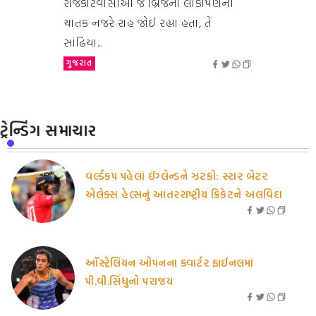
રાજકોટવાસીઓ જે બ્રિજના લોકાર્પણની
ચાતક નજરે રાહ જોઈ રહ્યા હતા, તે
સાંઢિયા...
ગુજરાત
ટ્રેન્ડિંગ સમાચાર
વર્લ્ડકપ પહેલાં ઈંગ્લેન્ડને ઝટકો: સ્ટાર બેટર
એલેક્સ હેલ્સનું આંતરરાષ્ટ્રીય ક્રિકેટને અલવિદા
ઑસ્ટ્રેલિયન ઓપનના ક્વાર્ટર ફાઈનલમાં
પી.વી.સિંધુનો પરાજય