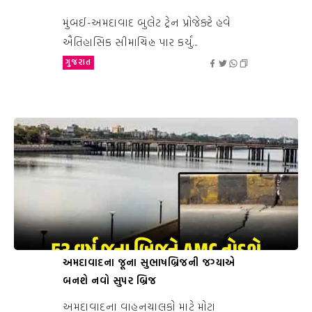
મુંબઈ-અમદાવાદ બુલેટ ટ્રેન પ્રોજેક્ટે હવે
ઐતિહાસિક સીમાચિહ્ન પાર કર્યું...
ગુજરાત
અમદાવાદના જૂના સુભાષબ્રિજની જગ્યાએ
બનશે નવો સુપર બ્રિજ
અમદાવાદના વાહનચાલકો માટે મોટા