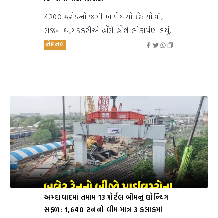
4200 કરોડનો જંગી ખર્ચ થયો છે: યોગી,
રાજનાથ,ગડકરીએ હોંશે હોંશે લોકાર્પણ કર્યું...
નેશનલ
અમદાવાદમાં તમામ 13 પોર્ટલ બીમનું લોન્ચિંગ
સફળ: 1,640 ટનનો બીમ માત્ર 3 કલાકમાં