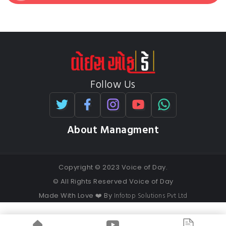
Follow Us
About Managment
Copyright © 2023 Voice of Day.
© All Rights Reserved Voice of Day
Infotop Solutions Pvt Ltd
Made With Love ❤️ By