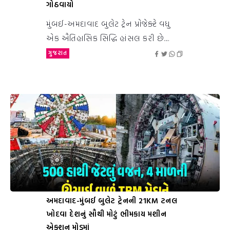
ગોઠવાયો
મુંબઈ-અમદાવાદ બુલેટ ટ્રેન પ્રોજેક્ટે વધુ
એક ઐતિહાસિક સિદ્ધિ હાંસલ કરી છે....
ગુજરાત
અમદાવાદ-મુંબઈ બુલેટ ટ્રેનની 21KM ટનલ
ખોદવા દેશનું સૌથી મોટું ભીમકાય મશીન
એક્શન મોડમાં