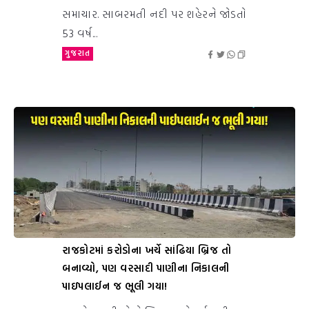
સમાચાર. સાબરમતી નદી પર શહેરને જોડતો
53 વર્ષ...
ગુજરાત
રાજકોટમાં કરોડોના ખર્ચે સાંઢિયા બ્રિજ તો
બનાવ્યો, પણ વરસાદી પાણીના નિકાલની
પાઇપલાઈન જ ભૂલી ગયા!