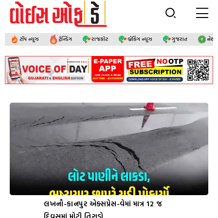
ટૉપ ન્યૂઝ
ટ્રેન્ડિંગ
રાજકોટ
બ્રેકિંગ ન્યૂઝ
ગુજરાત
નેશ
લખનૌ-કાનપુર એક્સપ્રેસ-વેમાં માત્ર 12 જ
દિવસમાં મોટી તિરાડો