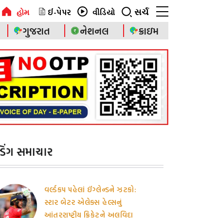
ઈ-પેપર
સર્ચ
હોમ
વીડિયો
ગુજરાત
નેશનલ
ક્રાઇમ
ેન્ડિંગ સમાચાર
વર્લ્ડકપ પહેલાં ઈંગ્લેન્ડને ઝટકો:
સ્ટાર બેટર એલેક્સ હેલ્સનું
આંતરરાષ્ટ્રીય ક્રિકેટને અલવિદા