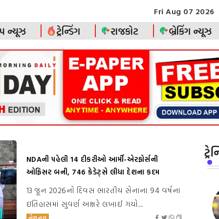
Fri Aug 07 2026
પ ન્યૂઝ
ટ્રેન્ડિંગ
રાજકોટ
બ્રેકિંગ ન્યૂઝ
ટ્ર
NDAની પહેલી 14 દીકરીઓ આર્મી-એરફોર્સની
ઓફિસર બની, 746 કેડેટ્સે લીધા દેશના કદમ
13 જૂન 2026નો દિવસ ભારતીય સેનાના 94 વર્ષના
ઇતિહાસમાં સુવર્ણ અક્ષરે લખાઈ ગયો....
નેશનલ