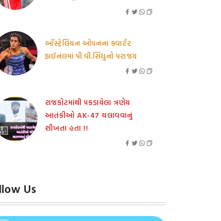
ઑસ્ટ્રેલિયન ઓપનના ક્વાર્ટર
ફાઈનલમાં પી.વી.સિંધુનો પરાજય
રાજકોટમાંથી પકડાયેલા ત્રણેય
આતંકીઓ AK-47 ચલાવવાનું
શીખતા હતા !!
llow Us