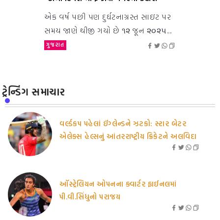
એક વર્ષ પછી પણ દુર્ઘટનાગ્રસ્ત સાઇટ પર
સમય જાણે થીજી ગયો છે ૧૨ જૂન ૨૦૨૫....
ગુજરાત
ટ્રેન્ડિંગ સમાચાર
વર્લ્ડકપ પહેલાં ઈંગ્લેન્ડને ઝટકો: સ્ટાર બેટર
એલેક્સ હેલ્સનું આંતરરાષ્ટ્રીય ક્રિકેટને અલવિદા
ઑસ્ટ્રેલિયન ઓપનના ક્વાર્ટર ફાઈનલમાં
પી.વી.સિંધુનો પરાજય