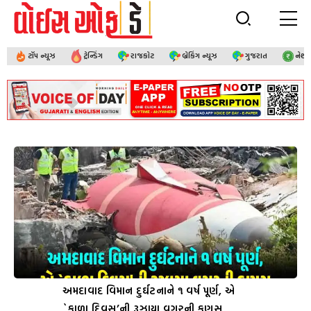
ટૉપ ન્યૂઝ
ટ્રેન્ડિંગ
રાજકોટ
બ્રેકિંગ ન્યૂઝ
ગુજરાત
નેશ
અમદાવાદ વિમાન દુર્ઘટનાને ૧ વર્ષ પૂર્ણ, એ
`કાળા દિવસ’ની રૂઝાયા વગરની કણસ