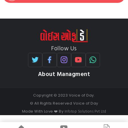
Follow Us
About Managment
Copyright © 2023 Voice of Day.
© All Rights Reserved Voice of Day
Infotop Solutions Pvt Ltd
Made With Love ❤️ By