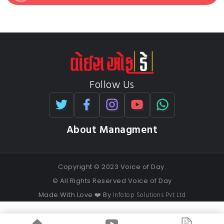
Follow Us
About Managment
Copyright © 2023 Voice of Day.
© All Rights Reserved Voice of Day
Infotop Solutions Pvt Ltd
Made With Love ❤️ By