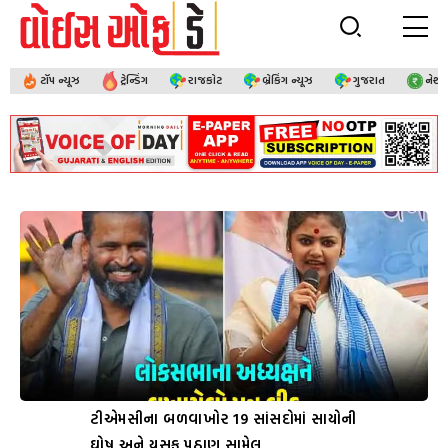
ટૉપ ન્યૂઝ
ટ્રેન્ડિંગ
રાજકોટ
બ્રેકિંગ ન્યૂઝ
ગુજરાત
નેશ
ટીએમસીના બળવાખોર 19 સાંસદોમાં સાયોની
ઘોષ અને યુસુફ પઠાણ સામેલ