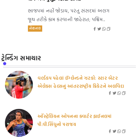
ભાજપમાં નહીં જોડાય, પરંતુ સંસદમાં અલગ
જૂથ તરીકે કામ કરવાની જાહેરાત; પશ્ચિમ...
નેશનલ
ટ્રેન્ડિંગ સમાચાર
વર્લ્ડકપ પહેલાં ઈંગ્લેન્ડને ઝટકો: સ્ટાર બેટર
એલેક્સ હેલ્સનું આંતરરાષ્ટ્રીય ક્રિકેટને અલવિદા
ઑસ્ટ્રેલિયન ઓપનના ક્વાર્ટર ફાઈનલમાં
પી.વી.સિંધુનો પરાજય