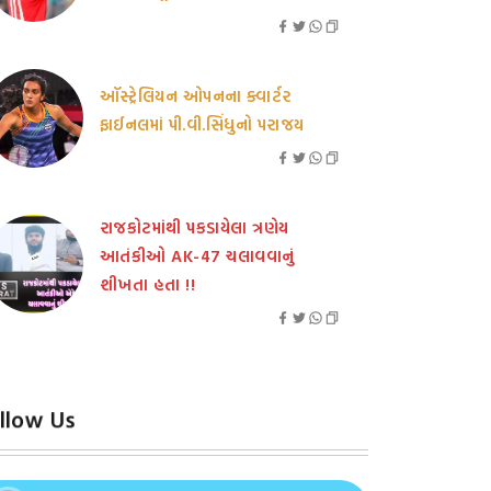
ઑસ્ટ્રેલિયન ઓપનના ક્વાર્ટર
ફાઈનલમાં પી.વી.સિંધુનો પરાજય
રાજકોટમાંથી પકડાયેલા ત્રણેય
આતંકીઓ AK-47 ચલાવવાનું
શીખતા હતા !!
llow Us