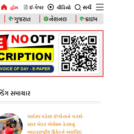
ઈ-પેપર
સર્ચ
હોમ
વીડિયો
ગુજરાત
નેશનલ
ક્રાઇમ
ેન્ડિંગ સમાચાર
વર્લ્ડકપ પહેલાં ઈંગ્લેન્ડને ઝટકો:
સ્ટાર બેટર એલેક્સ હેલ્સનું
આંતરરાષ્ટ્રીય ક્રિકેટને અલવિદા