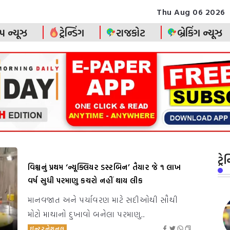
Thu Aug 06 2026
પ ન્યૂઝ
ટ્રેન્ડિંગ
રાજકોટ
બ્રેકિંગ ન્યૂઝ
ટ્ર
વિશ્વનું પ્રથમ ‘ન્યૂક્લિયર ડસ્ટબિન’ તૈયાર જે ૧ લાખ
વર્ષ સુધી પરમાણુ કચરો નહીં થાય લીક
માનવજાત અને પર્યાવરણ માટે સદીઓથી સૌથી
મોટો માથાનો દુખાવો બનેલા પરમાણુ...
ઇન્ટરનેશનલ