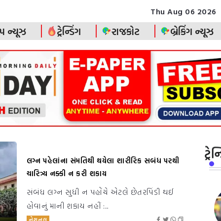
Thu Aug 06 2026
પ ન્યૂઝ
ટ્રેન્ડિંગ
રાજકોટ
બ્રેકિંગ ન્યૂઝ
ટ્ર
લગ્ન પહેલાંના સંમતિથી થયેલા શારીરિક સબંધ પરથી
ચારિત્ર્ય નક્કી ન કરી શકાય
સંબંધ લગ્ન સુધી ન પહોંચે એટલે છેતરપિંડી થઈ
હોવાનું માની શકાય નહીં :...
નેશનલ