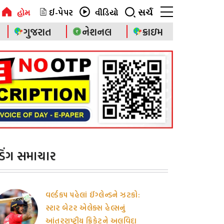
ઈ-પેપર
સર્ચ
હોમ
વીડિયો
ગુજરાત
નેશનલ
ક્રાઇમ
ેન્ડિંગ સમાચાર
વર્લ્ડકપ પહેલાં ઈંગ્લેન્ડને ઝટકો:
સ્ટાર બેટર એલેક્સ હેલ્સનું
આંતરરાષ્ટ્રીય ક્રિકેટને અલવિદા