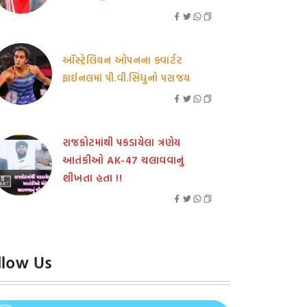
ઑસ્ટ્રેલિયન ઓપનના ક્વાર્ટર
ફાઈનલમાં પી.વી.સિંધુનો પરાજય
રાજકોટમાંથી પકડાયેલા ત્રણેય
આતંકીઓ AK-47 ચલાવવાનું
શીખતા હતા !!
llow Us