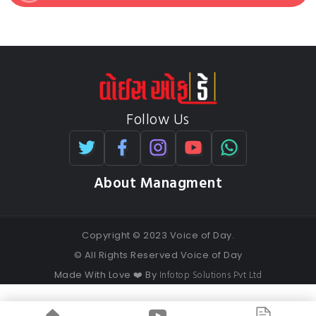
Follow Us
About Managment
Copyright © 2023 Voice of Day.
© All Rights Reserved Voice of Day
Infotop Solutions Pvt Ltd
Made With Love ❤️ By