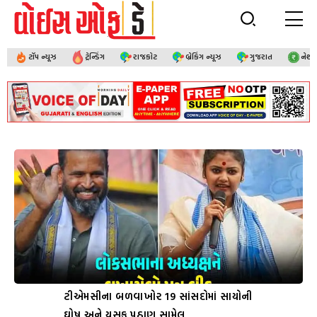
ટૉપ ન્યૂઝ
ટ્રેન્ડિંગ
રાજકોટ
બ્રેકિંગ ન્યૂઝ
ગુજરાત
નેશ
ટીએમસીના બળવાખોર 19 સાંસદોમાં સાયોની
ઘોષ અને યુસુફ પઠાણ સામેલ