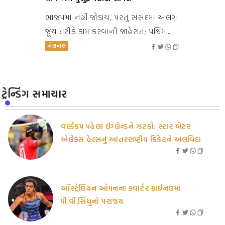
ભાજપમાં નહીં જોડાય, પરંતુ સંસદમાં અલગ
જૂથ તરીકે કામ કરવાની જાહેરાત; પશ્ચિમ...
નેશનલ
ટ્રેન્ડિંગ સમાચાર
વર્લ્ડકપ પહેલાં ઈંગ્લેન્ડને ઝટકો: સ્ટાર બેટર
એલેક્સ હેલ્સનું આંતરરાષ્ટ્રીય ક્રિકેટને અલવિદા
ઑસ્ટ્રેલિયન ઓપનના ક્વાર્ટર ફાઈનલમાં
પી.વી.સિંધુનો પરાજય