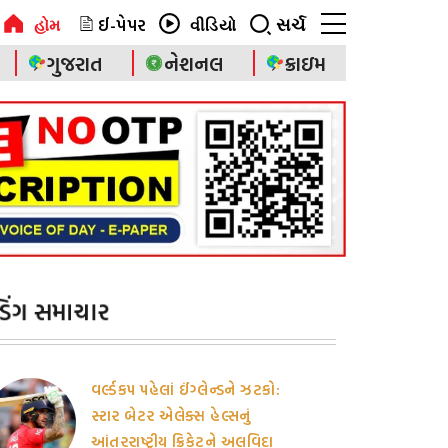
ઈ-પેપર
સર્ચ
હોમ
વીડિયો
ગુજરાત
નેશનલ
ક્રાઇમ
ન્ડિંગ સમાચાર
વર્લ્ડકપ પહેલાં ઈંગ્લેન્ડને ઝટકો:
સ્ટાર બેટર એલેક્સ હેલ્સનું
આંતરરાષ્ટ્રીય ક્રિકેટને અલવિદા