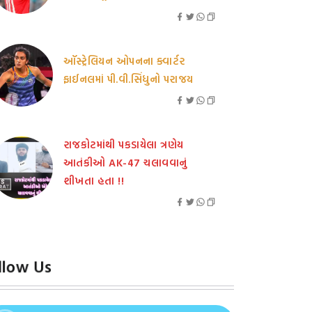
ઑસ્ટ્રેલિયન ઓપનના ક્વાર્ટર
ફાઈનલમાં પી.વી.સિંધુનો પરાજય
રાજકોટમાંથી પકડાયેલા ત્રણેય
આતંકીઓ AK-47 ચલાવવાનું
શીખતા હતા !!
llow Us