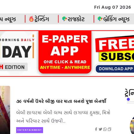
Fri Aug 07 2026
પ ન્યૂઝ
ટ્રેન્ડિંગ
રાજકોટ
બ્રેકિંગ ન્યૂઝ
ટ્રે
૩૯ વર્ષની ઉંમરે બીજી વાર માતા બનશે પૂજા બેનર્જી
બેબી શાવરમાં બેબી બમ્પ સાથે લગાવ્યાં ઠુમકા, મિત્રો
અને પરિવાર સાથે ઉજવી...
ENTERTAINMENT