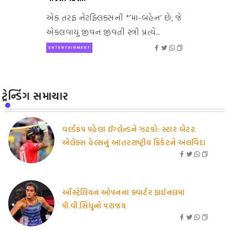
એક તરફ નેટફ્લિક્સની *’મા-બહેન’ છે, જે
એકલવાયું જીવન જીવતી સ્ત્રી પ્રત્યે...
ENTERTAINMENT
ટ્રેન્ડિંગ સમાચાર
વર્લ્ડકપ પહેલાં ઈંગ્લેન્ડને ઝટકો: સ્ટાર બેટર
એલેક્સ હેલ્સનું આંતરરાષ્ટ્રીય ક્રિકેટને અલવિદા
ઑસ્ટ્રેલિયન ઓપનના ક્વાર્ટર ફાઈનલમાં
પી.વી.સિંધુનો પરાજય