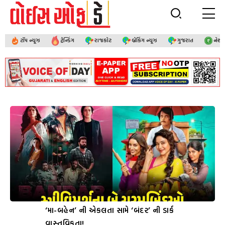
ટૉપ ન્યૂઝ
ટ્રેન્ડિંગ
રાજકોટ
બ્રેકિંગ ન્યૂઝ
ગુજરાત
નેશ
‘મા-બહેન’ ની એકલતા સામે ‘બંદર’ ની ડાર્ક
વાસ્તવિકતા!