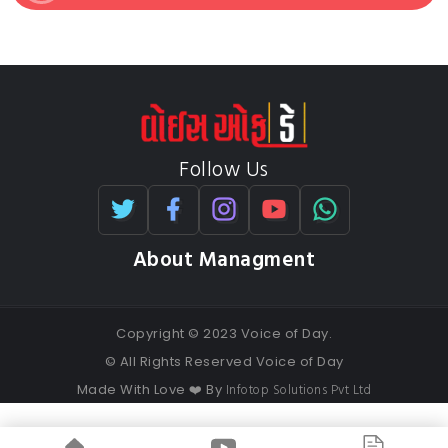
Follow Us
About Managment
Copyright © 2023 Voice of Day.
© All Rights Reserved Voice of Day
Infotop Solutions Pvt Ltd
Made With Love ❤️ By