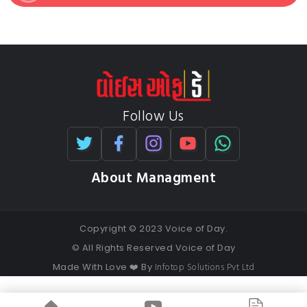
Follow Us
About Managment
Copyright © 2023 Voice of Day.
© All Rights Reserved Voice of Day
Infotop Solutions Pvt Ltd
Made With Love ❤️ By