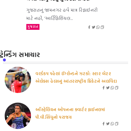
ગુજરાતનું જામનગર હવે માત્ર રિફાઈનરી
માટે નહીં, ‘આર્ટિફિશિયલ...
ગુજરાત
ટ્રેન્ડિંગ સમાચાર
વર્લ્ડકપ પહેલાં ઈંગ્લેન્ડને ઝટકો: સ્ટાર બેટર
એલેક્સ હેલ્સનું આંતરરાષ્ટ્રીય ક્રિકેટને અલવિદા
ઑસ્ટ્રેલિયન ઓપનના ક્વાર્ટર ફાઈનલમાં
પી.વી.સિંધુનો પરાજય