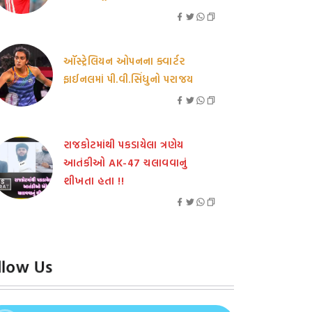
ઑસ્ટ્રેલિયન ઓપનના ક્વાર્ટર
ફાઈનલમાં પી.વી.સિંધુનો પરાજય
રાજકોટમાંથી પકડાયેલા ત્રણેય
આતંકીઓ AK-47 ચલાવવાનું
શીખતા હતા !!
llow Us