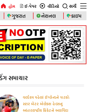
ઈ-પેપર
સર્ચ
હોમ
વીડિયો
ગુજરાત
નેશનલ
ક્રાઇમ
ન્ડિંગ સમાચાર
વર્લ્ડકપ પહેલાં ઈંગ્લેન્ડને ઝટકો:
સ્ટાર બેટર એલેક્સ હેલ્સનું
આંતરરાષ્ટ્રીય ક્રિકેટને અલવિદા