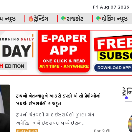
Fri Aug 07 2026
પ ન્યૂઝ
ટ્રેન્ડિંગ
રાજકોટ
બ્રેકિંગ ન્યૂઝ
ટ્રે
ટ્રમ્પનો નેતન્યાહૂને આકરો ઠપકો એ તો પ્રેમીઓનો
ઝઘડો: ઈઝરાયેલી રાજદૂત
ટ્રમ્પની ચેતવણી બાદ ઈઝરાયેલી હુમલા બંધ
અમેરિકા અને ઈઝરાયલ વચ્ચે ઈરાન...
ઇન્ટરનેશનલ