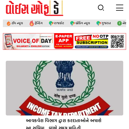
ટૉપ ન્યૂઝ
ટ્રેન્ડિંગ
રાજકોટ
બ્રેકિંગ ન્યૂઝ
ગુજરાત
નેશ
આવકવેરા વિભાગ દ્વારા કરદાતાઓને અપાશે
આ સુવિધા…વાંચો સમગ્ર માહિતી