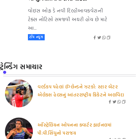
વોઇસ ઓફ ડે નવી દિલ્હીઆવકવેરાની
ટેક્સ નોટિસો સમજવી અઘરી હોય છે માટે
આ...
ટૉપ ન્યૂઝ
ટ્રેન્ડિંગ સમાચાર
વર્લ્ડકપ પહેલાં ઈંગ્લેન્ડને ઝટકો: સ્ટાર બેટર
એલેક્સ હેલ્સનું આંતરરાષ્ટ્રીય ક્રિકેટને અલવિદા
ઑસ્ટ્રેલિયન ઓપનના ક્વાર્ટર ફાઈનલમાં
પી.વી.સિંધુનો પરાજય