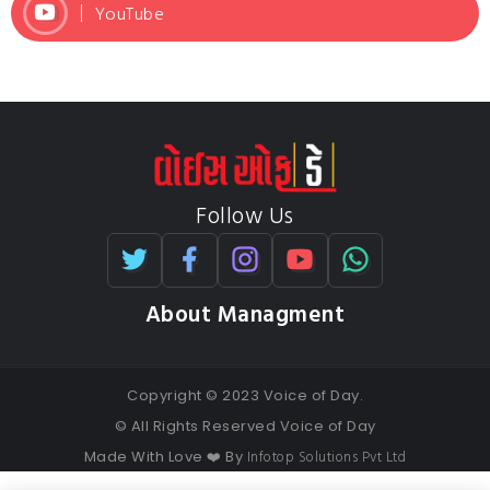
YouTube
Follow Us
About Managment
Copyright © 2023 Voice of Day.
© All Rights Reserved Voice of Day
Infotop Solutions Pvt Ltd
Made With Love ❤️ By