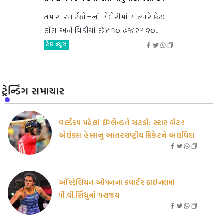
તમારા સ્માર્ટફોનની ગેલેરીમાં અત્યારે કેટલા
ફોટા અને વિડીયો છે? ૧૦ હજાર? ૨૦...
ટેક ન્યૂઝ
ટ્રેન્ડિંગ સમાચાર
વર્લ્ડકપ પહેલાં ઈંગ્લેન્ડને ઝટકો: સ્ટાર બેટર
એલેક્સ હેલ્સનું આંતરરાષ્ટ્રીય ક્રિકેટને અલવિદા
ઑસ્ટ્રેલિયન ઓપનના ક્વાર્ટર ફાઈનલમાં
પી.વી.સિંધુનો પરાજય