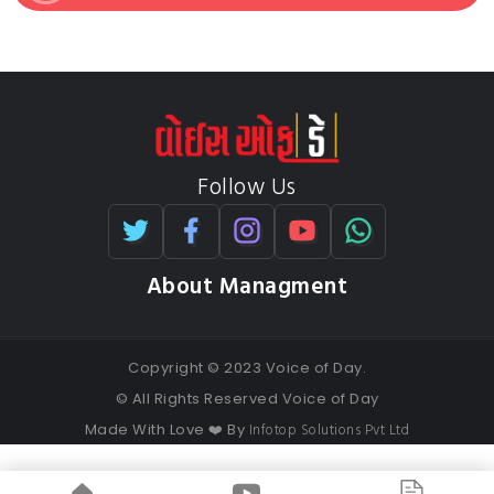
Follow Us
About Managment
Copyright © 2023 Voice of Day.
© All Rights Reserved Voice of Day
Infotop Solutions Pvt Ltd
Made With Love ❤️ By