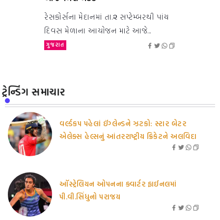
રેસકોર્સના મેદાનમાં તા.૨ સપ્ટેમ્બરથી પાંચ
દિવસ મેળાના આયોજન માટે આજે...
ગુજરાત
ટ્રેન્ડિંગ સમાચાર
વર્લ્ડકપ પહેલાં ઈંગ્લેન્ડને ઝટકો: સ્ટાર બેટર
એલેક્સ હેલ્સનું આંતરરાષ્ટ્રીય ક્રિકેટને અલવિદા
ઑસ્ટ્રેલિયન ઓપનના ક્વાર્ટર ફાઈનલમાં
પી.વી.સિંધુનો પરાજય