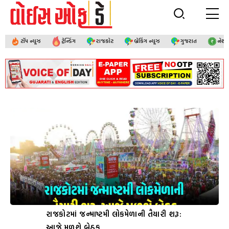
ટૉપ ન્યૂઝ
ટ્રેન્ડિંગ
રાજકોટ
બ્રેકિંગ ન્યૂઝ
ગુજરાત
નેશ
રાજકોટમાં જન્માષ્ટમી લોકમેળાની તૈયારી શરૂ:
આજે મળશે બેઠક