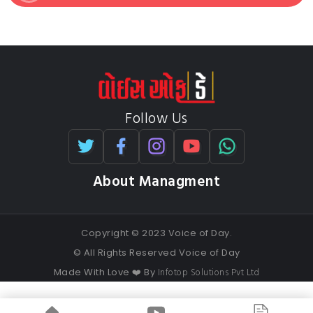
Follow Us
About Managment
Copyright © 2023 Voice of Day.
© All Rights Reserved Voice of Day
Infotop Solutions Pvt Ltd
Made With Love ❤️ By