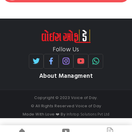
Follow Us
About Managment
Copyright © 2023 Voice of Day.
© All Rights Reserved Voice of Day
Infotop Solutions Pvt Ltd
Made With Love ❤️ By