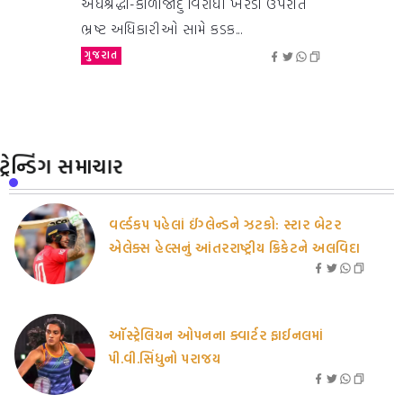
અંધશ્રદ્ધા-કાળાજાદુ વિરોધી ખરડા ઉપરાંત
ભ્રષ્ટ અધિકારીઓ સામે કડક...
ગુજરાત
ટ્રેન્ડિંગ સમાચાર
વર્લ્ડકપ પહેલાં ઈંગ્લેન્ડને ઝટકો: સ્ટાર બેટર
એલેક્સ હેલ્સનું આંતરરાષ્ટ્રીય ક્રિકેટને અલવિદા
ઑસ્ટ્રેલિયન ઓપનના ક્વાર્ટર ફાઈનલમાં
પી.વી.સિંધુનો પરાજય