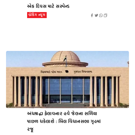
એક દિવસ માટે સસ્પેન્ડ
બ્રેકિંગ ન્યૂઝ
અંધશ્રદ્ધા ફેલાવનાર હવે જેલના સળિયા
પાછળ ધકેલાશે : બિલ વિધાનસભા ગૃહમાં
રજૂ