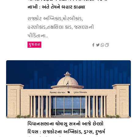
નાખી : અંતે તેમને બહાર કાઢ્યા
રાજકોટ અગ્નિકાંડ,મોરબીકાંડ,
હરણીકાંડ,તક્ષશિલા કાંડ, જસદણની
પીડિતાના...
ગુજરાત
વિધાનસભાના ચોમાસુ સત્રનો આજે છેલ્લો
દિવસ : રાજકોટના અગ્નિકાંડ, ડ્રગ્સ, દુષ્કર્મ