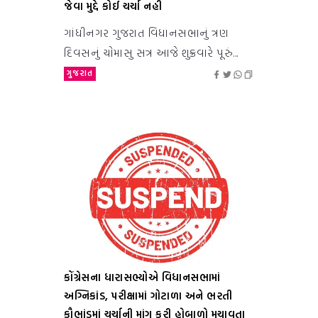
જેવા મુદ્દે કોઈ ચર્ચા નહી
ગાંધીનગર ગુજરાત વિધાનસભાનું ત્રણ
દિવસનું ચોમાસુ સત્ર આજે શુક્રવારે પૂરું...
ગુજરાત
કોંગ્રેસના ધારાસભ્યોએ વિધાનસભામાં
અગ્નિકાંડ, પરીક્ષામાં ગોટાળા અને ભરતી
કૌભાંડમાં ચર્ચાની માંગ કરી હોબાળો મચાવતા