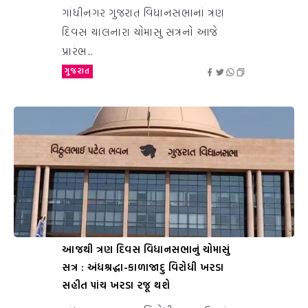
ગાંધીનગર ગુજરાત વિધાનસભાનાં ત્રણ
દિવસ ચાલનારા ચોમાસુ સત્રનો આજે
પ્રારંભ...
ગુજરાત
આજથી ત્રણ દિવસ વિધાનસભાનું ચોમાસું
સત્ર : અંધશ્રદ્ધા-કાળાજાદુ વિરોધી ખરડા
સહીત પાંચ ખરડા રજૂ થશે