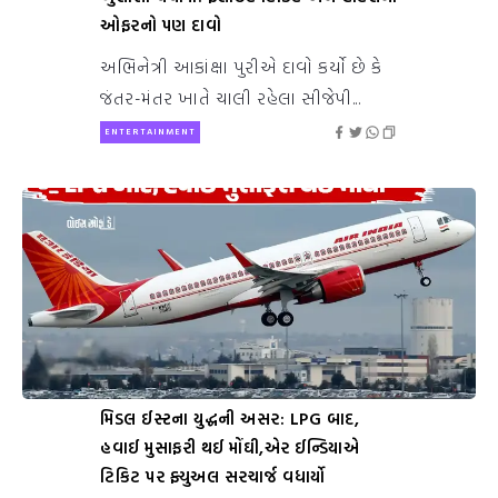
ઓફરનો પણ દાવો
અભિનેત્રી આકાંક્ષા પુરીએ દાવો કર્યો છે કે
જંતર-મંતર ખાતે ચાલી રહેલા સીજેપી...
ENTERTAINMENT
મિડલ ઈસ્ટના યુદ્ધની અસર: LPG બાદ,
હવાઈ મુસાફરી થઈ મોંઘી,એર ઈન્ડિયાએ
ટિકિટ પર ફ્યુઅલ સરચાર્જ વધાર્યો