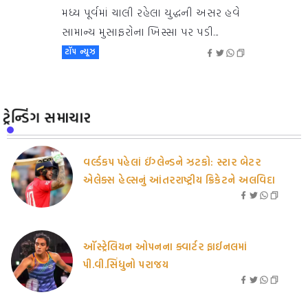
મધ્ય પૂર્વમાં ચાલી રહેલા યુદ્ધની અસર હવે
સામાન્ય મુસાફરોના ખિસ્સા પર પડી...
ટૉપ ન્યૂઝ
ટ્રેન્ડિંગ સમાચાર
વર્લ્ડકપ પહેલાં ઈંગ્લેન્ડને ઝટકો: સ્ટાર બેટર
એલેક્સ હેલ્સનું આંતરરાષ્ટ્રીય ક્રિકેટને અલવિદા
ઑસ્ટ્રેલિયન ઓપનના ક્વાર્ટર ફાઈનલમાં
પી.વી.સિંધુનો પરાજય