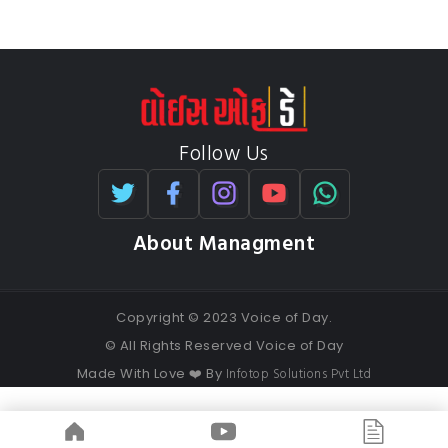
Follow Us
About Managment
Copyright © 2023 Voice of Day.
© All Rights Reserved Voice of Day
Infotop Solutions Pvt Ltd
Made With Love ❤️ By