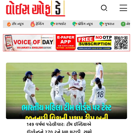
ટૉપ ન્યૂઝ
ટ્રેન્ડિંગ
રાજકોટ
બ્રેકિંગ ન્યૂઝ
ગુજરાત
નેશ
149 વર્ષમાં પહેલીવાર: ટીમ ઈન્ડિયાએ
ઈંગ્લેન્ડને 270 રને ધૂળ ચટાડી, રચ્યો