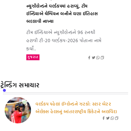
ન્યુઝીલેન્ડને વર્લ્ડકપમાં હરાવ્યું, ટીમ
ઈન્ડિયાએ ચેમ્પિયન બનીને ઘણા ઈતિહાસ
બદલાવી નાખ્યા
ટીમ ઈન્ડિયાએ ન્યુઝીલેન્ડને 96 રનથી
હરાવી ટી-20 વર્લ્ડકપ-2026 પોતાના નામે
કર્યો...
ગુજરાત
ટ્રેન્ડિંગ સમાચાર
વર્લ્ડકપ પહેલાં ઈંગ્લેન્ડને ઝટકો: સ્ટાર બેટર
એલેક્સ હેલ્સનું આંતરરાષ્ટ્રીય ક્રિકેટને અલવિદા