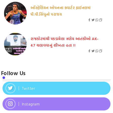
ઑસ્ટ્રેલિયન ઓપનના ક્વાર્ટર ફાઈનલમાં
પી.વી.સિંધુનો પરાજય
રાજકોટમાંથી પકડાયેલા ત્રણેય આતંકીઓ AK-
47 ચલાવવાનું શીખતા હતા !!
Follow Us
Twitter
Instagram