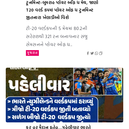
ટૂર્નામેન્ટ-બુમરાહ પ્લેયર ઑફ ધ મેચ, જાણો
T20 વર્લ્ડ કપમાં પ્લેયર ઓફ ધ ટુર્નામેન્ટ
જીતનારા ખેલાડીઓ વિશે
ટી-20 વર્લ્ડકપની 5 મેચમાં 80.2ની
સરેરાશથી 321 રન બનાવનાર સંજુ
સેમસનને પ્લેયર ઓફ ધ...
ગુજરાત
કર હર મૈદાન ફતેહ…પહેલીવાર ભારતે