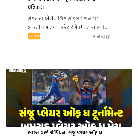
ઈતિહાસ
લંડનના ઐતિહાસિક લોર્ડ્સ મેદાન પર
ભારતીય મહિલા ક્રિકેટ ટીમે ઈતિહાસ રચી...
સ્પોર્ટ્સ
ભારત વર્લ્ડ ચેમ્પિયન: સંજૂ પ્લેયર ઑફ ધ