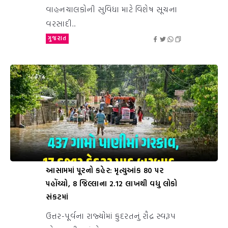
વાહનચાલકોની સુવિધા માટે વિશેષ સૂચના
વરસાદી...
ગુજરાત
આસામમાં પૂરનો કહેર: મૃત્યુઆંક 80 પર
પહોંચ્યો, 8 જિલ્લાના 2.12 લાખથી વધુ લોકો
સંકટમાં
ઉત્તર-પૂર્વના રાજ્યોમાં કુદરતનું રૌદ્ર સ્વરૂપ