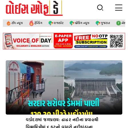
ટૉપ ન્યૂઝ
ટ્રેન્ડિંગ
રાજકોટ
બ્રેકિંગ ન્યૂઝ
ગુજરાત
નેશ
વડોદરામાં જળપ્રલય: ઢાઢર નદીના પ્રવાહથી
વિશ્વામિત્રીમાં ૬ ફૂટનો વધારો નદીકાંઠાના