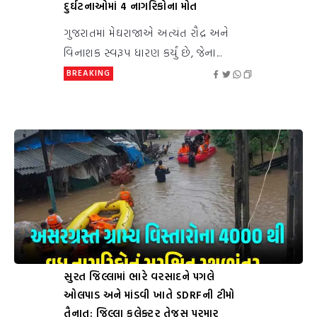
દુર્ઘટનાઓમાં 4 નાગરિકોના મોત
ગુજરાતમાં મેઘરાજાએ અત્યંત રૌદ્ર અને
વિનાશક સ્વરૂપ ધારણ કર્યું છે, જેના...
BREAKING
સુરત જિલ્લામાં ભારે વરસાદને પગલે
ઓલપાડ અને માંડવી ખાતે SDRFની ટીમો
તૈનાત: જિલ્લા કલેક્ટર તેજસ પરમાર