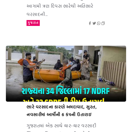
આગામી ત્રણ દિવસ ભારેથી અતિભારે
વરસાદની...
ગુજરાત
ભારે વરસાદના કારણે અમદાવાદ, સુરત,
નવસારીમાં આર્મીની 6 કંપની ઉતારાઇ
ગુજરાતમાં એક સાથે ચાર-ચાર વરસાદી