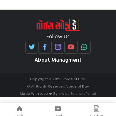
Follow Us
About Managment
Copyright © 2023 Voice of Day.
© All Rights Reserved Voice of Day
Infotop Solutions Pvt Ltd
Made With Love ❤️ By
વાંચો
જુઓ
ઈ-પેપર