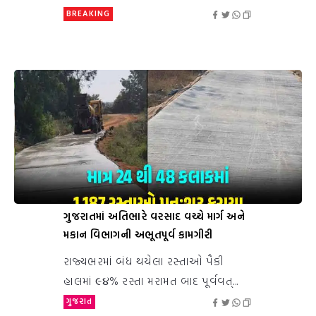
BREAKING
ગુજરાતમાં અતિભારે વરસાદ વચ્ચે માર્ગ અને
મકાન વિભાગની અભૂતપૂર્વ કામગીરી
રાજ્યભરમાં બંધ થયેલા રસ્તાઓ પૈકી
હાલમાં ૯૪% રસ્તા મરામત બાદ પૂર્વવત્...
ગુજરાત