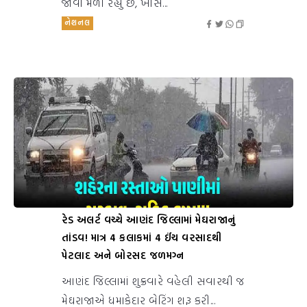
જોવા મળી રહ્યું છે, ખાસ...
નેશનલ
રેડ અલર્ટ વચ્ચે આણંદ જિલ્લામાં મેઘરાજાનું
તાંડવ! માત્ર 4 કલાકમાં 4 ઈંચ વરસાદથી
પેટલાદ અને બોરસદ જળમગ્ન
આણંદ જિલ્લામાં શુક્રવારે વહેલી સવારથી જ
મેઘરાજાએ ધમાકેદાર બેટિંગ શરૂ કરી...