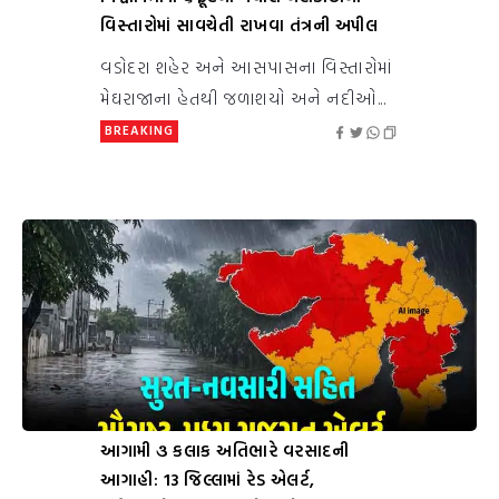
વિસ્તારોમાં સાવચેતી રાખવા તંત્રની અપીલ
વડોદરા શહેર અને આસપાસના વિસ્તારોમાં
મેઘરાજાના હેતથી જળાશયો અને નદીઓ...
BREAKING
આગામી ૩ કલાક અતિભારે વરસાદની
આગાહી: 13 જિલ્લામાં રેડ એલર્ટ,