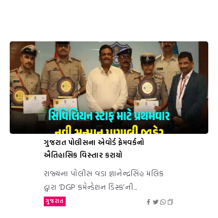
ગુજરાત પોલીસના એવોર્ડ ફ્રેમવર્કનો
ઐતિહાસિક વિસ્તાર કરાયો
રાજ્યના પોલીસ વડા જ્ઞાનેન્દ્રસિંહ મલિક
દ્વારા ‘DGP કમેન્ડેશન ડિસ્ક’ની...
ગુજરાત