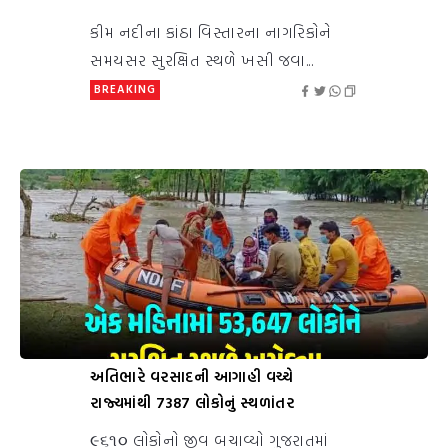
કીમ નદીના કાંઠા વિસ્તારના નાગરિકોને
સમયસર સુરક્ષિત સ્થળે ખસી જવા...
BREAKING
અતિભારે વરસાદની આગાહી વચ્ચે
રાજ્યમાંથી 7387 લોકોનું સ્થળાંતર
૯૬૧૦ લોકોનો જીવ બચાવ્યો ગુજરાતમાં