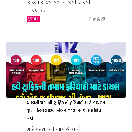
સિસ્ટમ સક્રિય થતાં આજથી ભારેથી
અતિભારે...
ગુજરાત
આવતીકાલ થી ટ્રાફિકની ફરિયાદો માટે કાર્યરત
જૂનો હેલ્પલાઇન નંબર ‘112’ સાથે સંકલિત
થશે
ભારે વરસાદની આગાહી વચ્ચે