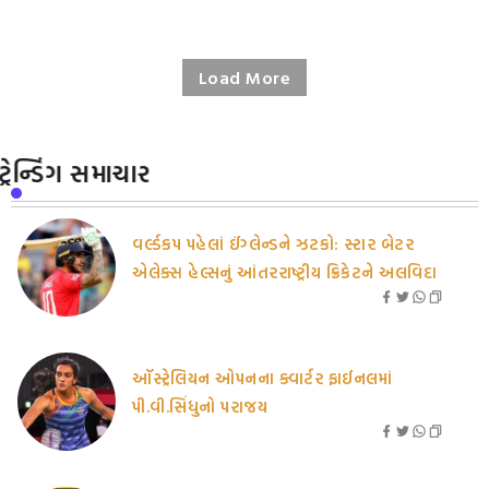
Load More
ટ્રેન્ડિંગ સમાચાર
વર્લ્ડકપ પહેલાં ઈંગ્લેન્ડને ઝટકો: સ્ટાર બેટર
એલેક્સ હેલ્સનું આંતરરાષ્ટ્રીય ક્રિકેટને અલવિદા
ઑસ્ટ્રેલિયન ઓપનના ક્વાર્ટર ફાઈનલમાં
પી.વી.સિંધુનો પરાજય