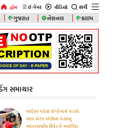
ઈ-પેપર
સર્ચ
હોમ
વીડિયો
ગુજરાત
નેશનલ
ક્રાઇમ
ેન્ડિંગ સમાચાર
વર્લ્ડકપ પહેલાં ઈંગ્લેન્ડને ઝટકો:
સ્ટાર બેટર એલેક્સ હેલ્સનું
આંતરરાષ્ટ્રીય ક્રિકેટને અલવિદા