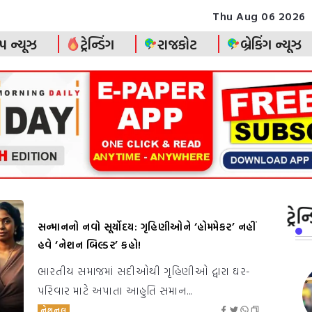
Thu Aug 06 2026
પ ન્યૂઝ
ટ્રેન્ડિંગ
રાજકોટ
બ્રેકિંગ ન્યૂઝ
ટ્ર
સન્માનનો નવો સૂર્યોદય: ગૃહિણીઓને ‘હોમમેકર’ નહીં
હવે ‘નેશન બિલ્ડર’ કહો!
ભારતીય સમાજમાં સદીઓથી ગૃહિણીઓ દ્વારા ઘર-
પરિવાર માટે અપાતા આહુતિ સમાન...
નેશનલ