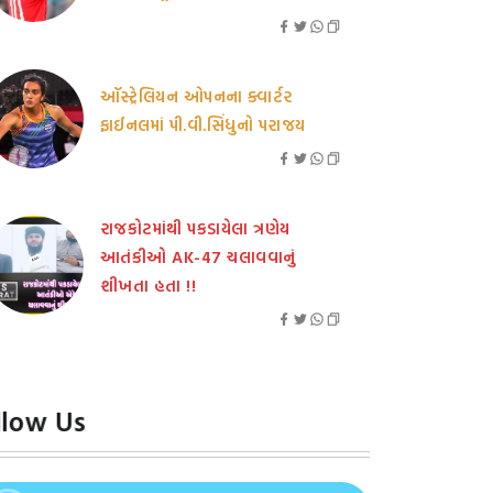
ઑસ્ટ્રેલિયન ઓપનના ક્વાર્ટર
ફાઈનલમાં પી.વી.સિંધુનો પરાજય
રાજકોટમાંથી પકડાયેલા ત્રણેય
આતંકીઓ AK-47 ચલાવવાનું
શીખતા હતા !!
llow Us