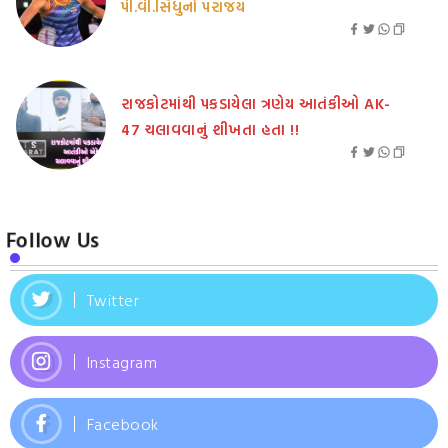
પી.વી.સિંધુનો પરાજય
રાજકોટમાંથી પકડાયેલા ત્રણેય આતંકીઓ AK-
47 ચલાવવાનું શીખતા હતા !!
Follow Us
Twitter
Instagram
Facebook