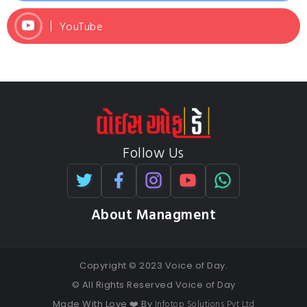
YouTube
Follow Us
About Managment
Copyright © 2023 Voice of Day.
© All Rights Reserved Voice of Day
Infotop Solutions Pvt Ltd
Made With Love ❤️ By