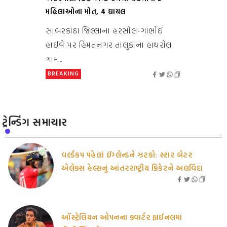
મહિલાઓના મોત, 4 ઘાયલ
સાબરકાંઠા જિલ્લાના હરસોલ-ગાંભોઈ
હાઈવે પર હિંમતનગર તાલુકાના હાથરોલ
ગામ...
BREAKING
ટ્રેન્ડિંગ સમાચાર
વર્લ્ડકપ પહેલાં ઈંગ્લેન્ડને ઝટકો: સ્ટાર બેટર
એલેક્સ હેલ્સનું આંતરરાષ્ટ્રીય ક્રિકેટને અલવિદા
ઑસ્ટ્રેલિયન ઓપનના ક્વાર્ટર ફાઈનલમાં