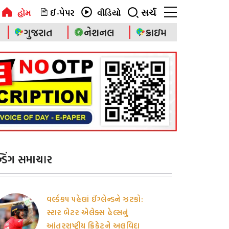
ઈ-પેપર
સર્ચ
હોમ
વીડિયો
ગુજરાત
નેશનલ
ક્રાઇમ
ેન્ડિંગ સમાચાર
વર્લ્ડકપ પહેલાં ઈંગ્લેન્ડને ઝટકો:
સ્ટાર બેટર એલેક્સ હેલ્સનું
આંતરરાષ્ટ્રીય ક્રિકેટને અલવિદા