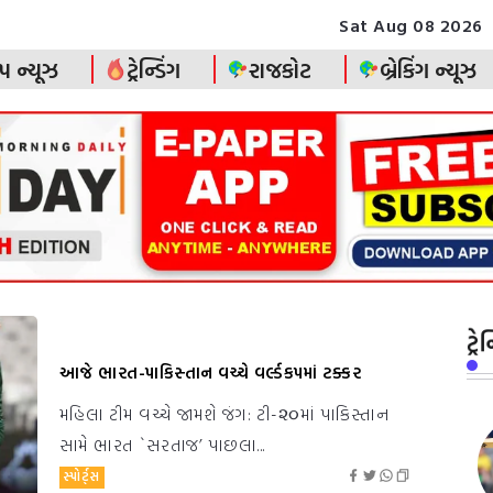
Sat Aug 08 2026
પ ન્યૂઝ
ટ્રેન્ડિંગ
રાજકોટ
બ્રેકિંગ ન્યૂઝ
ટ્ર
આજે ભારત-પાકિસ્તાન વચ્ચે વર્લ્ડકપમાં ટક્કર
મહિલા ટીમ વચ્ચે જામશે જંગ: ટી-૨૦માં પાકિસ્તાન
સામે ભારત `સરતાજ’ પાછલા...
સ્પોર્ટ્સ