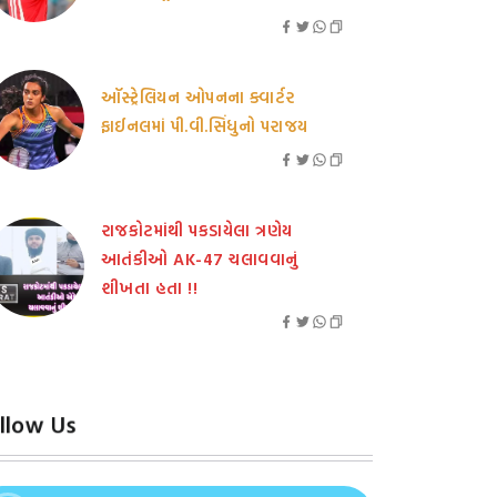
ઑસ્ટ્રેલિયન ઓપનના ક્વાર્ટર
ફાઈનલમાં પી.વી.સિંધુનો પરાજય
રાજકોટમાંથી પકડાયેલા ત્રણેય
આતંકીઓ AK-47 ચલાવવાનું
શીખતા હતા !!
llow Us