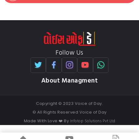
Follow Us
About Managment
Copyright © 2023 Voice of Day.
© All Rights Reserved Voice of Day
Infotop Solutions Pvt Ltd
Made With Love ❤️ By