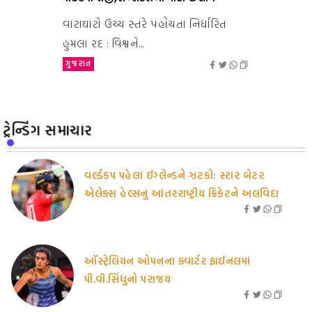
વાટાઘાટો ઉચ્ચ સ્તરે પહોંચતાં નિર્ધારિત
હુમલા રદ : વિશ્વને...
ગુજરાત
ટ્રેન્ડિંગ સમાચાર
વર્લ્ડકપ પહેલાં ઈંગ્લેન્ડને ઝટકો: સ્ટાર બેટર
એલેક્સ હેલ્સનું આંતરરાષ્ટ્રીય ક્રિકેટને અલવિદા
ઑસ્ટ્રેલિયન ઓપનના ક્વાર્ટર ફાઈનલમાં
પી.વી.સિંધુનો પરાજય