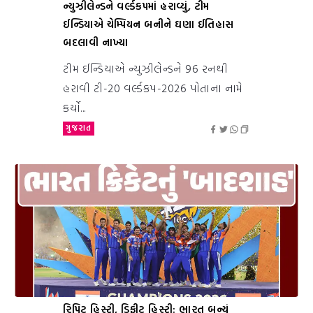
ન્યુઝીલેન્ડને વર્લ્ડકપમાં હરાવ્યું, ટીમ
ઈન્ડિયાએ ચેમ્પિયન બનીને ઘણા ઈતિહાસ
બદલાવી નાખ્યા
ટીમ ઈન્ડિયાએ ન્યુઝીલેન્ડને 96 રનથી
હરાવી ટી-20 વર્લ્ડકપ-2026 પોતાના નામે
કર્યો...
ગુજરાત
રિપિટ હિસ્ટ્રી, ડિફીટ હિસ્ટ્રી: ભારત બન્યું