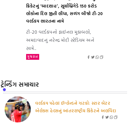
ક્રિકેટનું ‘બાદશાહ’, સૂર્યાબ્રિગેડે 150 કરોડ
લોકોના દિલ જીતી લીધા, સળંગ બીજો ટી-20
વર્લ્ડકપ ભારતના નામે
ટી-20 વર્લ્ડકપનો ફાઈનલ મુકાબલો,
અમદાવાદનું નરેન્દ્ર મોદી સ્ટેડિયમ અને
સામે...
ગુજરાત
ટ્રેન્ડિંગ સમાચાર
વર્લ્ડકપ પહેલાં ઈંગ્લેન્ડને ઝટકો: સ્ટાર બેટર
એલેક્સ હેલ્સનું આંતરરાષ્ટ્રીય ક્રિકેટને અલવિદા