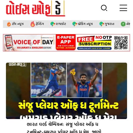
ટૉપ ન્યૂઝ
ટ્રેન્ડિંગ
રાજકોટ
બ્રેકિંગ ન્યૂઝ
ગુજરાત
નેશ
ભારત વર્લ્ડ ચેમ્પિયન: સંજૂ પ્લેયર ઑફ ધ
ટૂર્નામેન્ટ-બુમરાહ પ્લેયર ઑફ ધ મેચ, જાણો