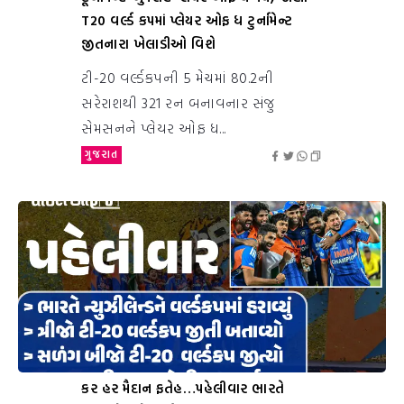
T20 વર્લ્ડ કપમાં પ્લેયર ઓફ ધ ટુર્નામેન્ટ
જીતનારા ખેલાડીઓ વિશે
ટી-20 વર્લ્ડકપની 5 મેચમાં 80.2ની
સરેરાશથી 321 રન બનાવનાર સંજુ
સેમસનને પ્લેયર ઓફ ધ...
ગુજરાત
કર હર મૈદાન ફતેહ…પહેલીવાર ભારતે