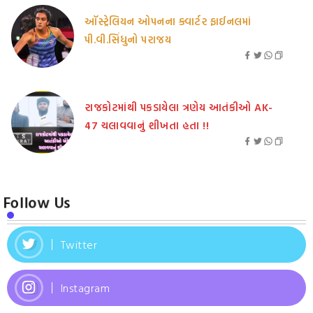
ઑસ્ટ્રેલિયન ઓપનના ક્વાર્ટર ફાઈનલમાં
પી.વી.સિંધુનો પરાજય
રાજકોટમાંથી પકડાયેલા ત્રણેય આતંકીઓ AK-
47 ચલાવવાનું શીખતા હતા !!
Follow Us
Twitter
Instagram