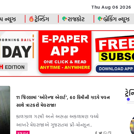
Thu Aug 06 2026
પ ન્યૂઝ
ટ્રેન્ડિંગ
રાજકોટ
બ્રેકિંગ ન્યૂઝ
ટ્રે
11 જિલ્લામાં ‘ઓરેન્જ એલર્ટ’, 60 કિમીની ઝડપે પવન
સાથે ત્રાટકશે મેઘરાજા!
કાળઝાળ ગરમી અને અસહ્ય અકળામણ વચ્ચે
આખરે મેઘરાજાએ ગુજરાતમાં પ્રી-મોન્સૂન...
ગુજરાત