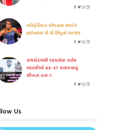
ઑસ્ટ્રેલિયન ઓપનના ક્વાર્ટર
ફાઈનલમાં પી.વી.સિંધુનો પરાજય
રાજકોટમાંથી પકડાયેલા ત્રણેય
આતંકીઓ AK-47 ચલાવવાનું
શીખતા હતા !!
llow Us