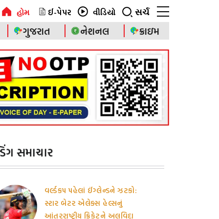
ઈ-પેપર
સર્ચ
હોમ
વીડિયો
ગુજરાત
નેશનલ
ક્રાઇમ
ન્ડિંગ સમાચાર
વર્લ્ડકપ પહેલાં ઈંગ્લેન્ડને ઝટકો:
સ્ટાર બેટર એલેક્સ હેલ્સનું
આંતરરાષ્ટ્રીય ક્રિકેટને અલવિદા