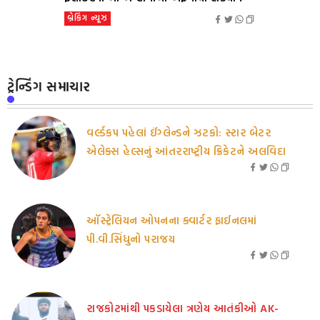
બ્રેકિંગ ન્યૂઝ
ટ્રેન્ડિંગ સમાચાર
વર્લ્ડકપ પહેલાં ઈંગ્લેન્ડને ઝટકો: સ્ટાર બેટર
એલેક્સ હેલ્સનું આંતરરાષ્ટ્રીય ક્રિકેટને અલવિદા
ઑસ્ટ્રેલિયન ઓપનના ક્વાર્ટર ફાઈનલમાં
પી.વી.સિંધુનો પરાજય
રાજકોટમાંથી પકડાયેલા ત્રણેય આતંકીઓ AK-