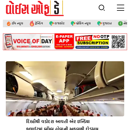
ટૉપ ન્યૂઝ
ટ્રેન્ડિંગ
રાજકોટ
બ્રેકિંગ ન્યૂઝ
ગુજરાત
નેશ
દિલ્હીથી વડોદરા આવતી એર ઇન્ડિયા
ફ્લાઈટમાં બૉમ્બ હોવાની અફવાથી દોડધામ