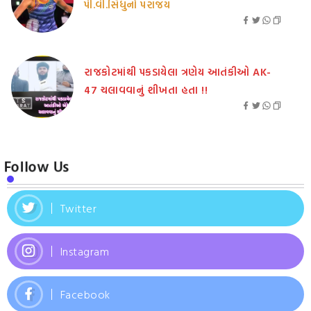
પી.વી.સિંધુનો પરાજય
રાજકોટમાંથી પકડાયેલા ત્રણેય આતંકીઓ AK-
47 ચલાવવાનું શીખતા હતા !!
Follow Us
Twitter
Instagram
Facebook