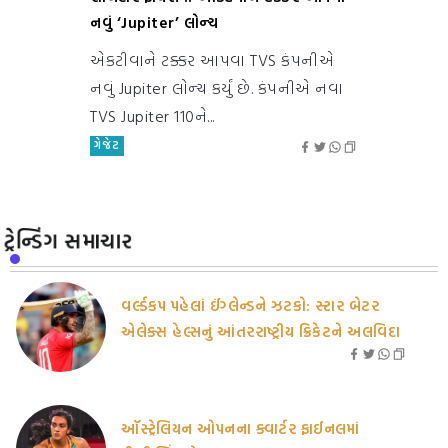
નવું ‘Jupiter’ લોન્ચ
એકટીવાને ટક્કર આપવા TVS કંપનીએ
નવું Jupiter લોન્ચ કર્યું છે. કંપનીએ નવા
TVS Jupiter 110ને...
ગેજેટ
ટ્રેન્ડિંગ સમાચાર
વર્લ્ડકપ પહેલાં ઈંગ્લેન્ડને ઝટકો: સ્ટાર બેટર
એલેક્સ હેલ્સનું આંતરરાષ્ટ્રીય ક્રિકેટને અલવિદા
ઑસ્ટ્રેલિયન ઓપનના ક્વાર્ટર ફાઈનલમાં