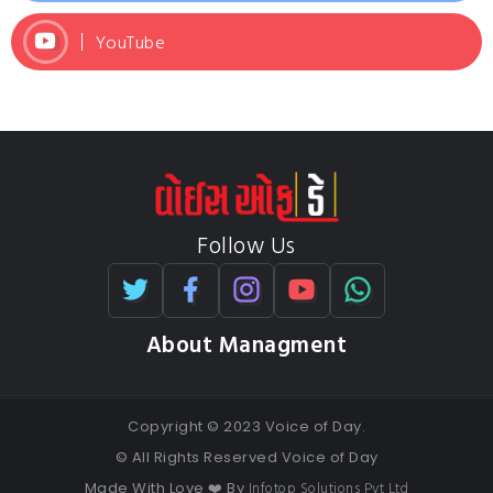
YouTube
Follow Us
About Managment
Copyright © 2023 Voice of Day.
© All Rights Reserved Voice of Day
Infotop Solutions Pvt Ltd
Made With Love ❤️ By