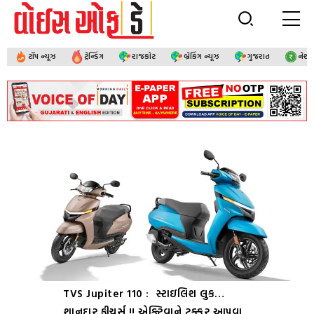
ટૉપ ન્યૂઝ
ટ્રેન્ડિંગ
રાજકોટ
બ્રેકિંગ ન્યૂઝ
ગુજરાત
નેશ
TVS Jupiter 110 : સ્ટાઇલિશ લુક…
શાનદાર ફીચર્સ !! એક્ટિવાને ટક્કર આપવા